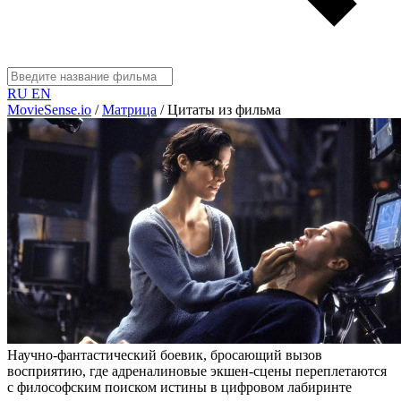
RU
EN
MovieSense.io
/
Матрица
/
Цитаты из фильма
Научно-фантастический боевик, бросающий вызов
восприятию, где адреналиновые экшен-сцены переплетаются
с философским поиском истины в цифровом лабиринте