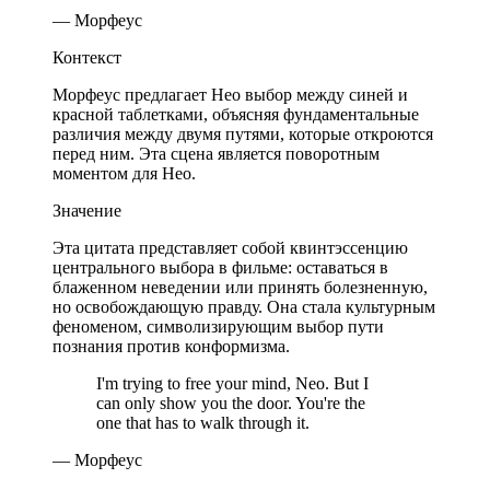
— Морфеус
Контекст
Морфеус предлагает Нео выбор между синей и
красной таблетками, объясняя фундаментальные
различия между двумя путями, которые откроются
перед ним. Эта сцена является поворотным
моментом для Нео.
Значение
Эта цитата представляет собой квинтэссенцию
центрального выбора в фильме: оставаться в
блаженном неведении или принять болезненную,
но освобождающую правду. Она стала культурным
феноменом, символизирующим выбор пути
познания против конформизма.
I'm trying to free your mind, Neo. But I
can only show you the door. You're the
one that has to walk through it.
— Морфеус