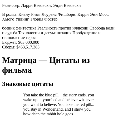
Режиссер:
Ларри Вачовски, Энди Вачовски
В ролях:
Киану Ривз, Лоуренс Фишборн, Кэрри-Энн Мосс,
Хьюго Уивинг, Глория Фостер
боевик
фантастика
Реальность против иллюзии
Свобода воли
и судьба
Технологии и дегуманизация
Пробуждение и
становление героя
Бюджет:
$63,000,000
Сборы:
$463,517,383
Матрица — Цитаты из
фильма
Знаковые цитаты
You take the blue pill... the story ends, you
wake up in your bed and believe whatever
you want to believe. You take the red pill...
you stay in Wonderland, and I show you
how deep the rabbit hole goes.