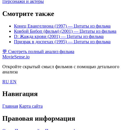
Персонажи и актеры
Смотрите также
Конец Евангелиона (1997)
— Цитаты из фильма
Ковбой Бибоп (фильм) (2001)
— Цитаты из фильма
D: Жажда крови (2001)
— Цитаты из фильма
Призрак в доспехах (1995)
— Цитаты из фильма
💬
Смотреть полный анализ фильма
MovieSense.io
Откройте скрытый смысл фильмов с помощью детального
анализа
RU
EN
Навигация
Главная
Карта сайта
Правовая информация