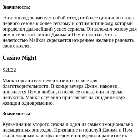
Значимость:
Этот эпизод знаменует собой отход от более циничного тона
первого сезона к более теплому и оптимистичному, который
определил дальнейший успех сериала. Он заложил основу для
романтической линии Джима и Пэм и показал, что за
нелепостью Майкла скрывается искреннее желание радовать
своих коллег.
Casino Night
S2E22
Майкл организует вечер казино в офисе для
благотворительности. В конце вечера Джим, наконец,
признается Пэм в любви, и после ее отказа они впервые
целуются. Майкл случайно приглашает на свидание двух
женщин одновременно.
Значимость:
Кульминация второго сезона и один из самых эмоционально
насыщенных эпизодов. Признание и поцелуй Джима и Пэм
стали мощным клиффхэнгером и определили развитие их