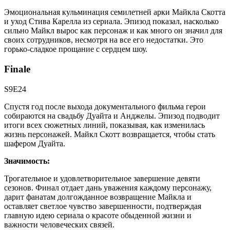
Эмоциональная кульминация семилетней арки Майкла Скотта
и уход Стива Карелла из сериала. Эпизод показал, насколько
сильно Майкл вырос как персонаж и как много он значил для
своих сотрудников, несмотря на все его недостатки. Это
горько-сладкое прощание с сердцем шоу.
Finale
S9E24
Спустя год после выхода документального фильма герои
собираются на свадьбу Дуайта и Анджелы. Эпизод подводит
итоги всех сюжетных линий, показывая, как изменилась
жизнь персонажей. Майкл Скотт возвращается, чтобы стать
шафером Дуайта.
Значимость:
Трогательное и удовлетворительное завершение девяти
сезонов. Финал отдает дань уважения каждому персонажу,
дарит фанатам долгожданное возвращение Майкла и
оставляет светлое чувство завершенности, подтверждая
главную идею сериала о красоте обыденной жизни и
важности человеческих связей.