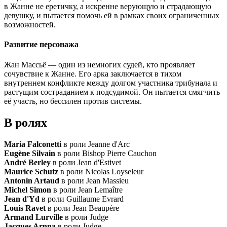
в Жанне не еретичку, а искренне верующую и страдающую
девушку, и пытается помочь ей в рамках своих ограниченных
возможностей.
Развитие персонажа
Жан Массьё — один из немногих судей, кто проявляет
сочувствие к Жанне. Его арка заключается в тихом
внутреннем конфликте между долгом участника трибунала и
растущим состраданием к подсудимой. Он пытается смягчить
её участь, но бессилен против системы.
В ролях
Maria Falconetti
в роли Jeanne d'Arc
Eugène Silvain
в роли Bishop Pierre Cauchon
André Berley
в роли Jean d'Estivet
Maurice Schutz
в роли Nicolas Loyseleur
Antonin Artaud
в роли Jean Massieu
Michel Simon
в роли Jean Lemaître
Jean d'Yd
в роли Guillaume Evrard
Louis Ravet
в роли Jean Beaupère
Armand Lurville
в роли Judge
Jacques Arnna
в роли Judge