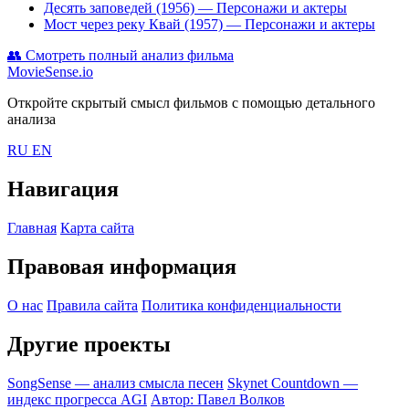
Десять заповедей (1956)
— Персонажи и актеры
Мост через реку Квай (1957)
— Персонажи и актеры
👥
Смотреть полный анализ фильма
MovieSense.io
Откройте скрытый смысл фильмов с помощью детального
анализа
RU
EN
Навигация
Главная
Карта сайта
Правовая информация
О нас
Правила сайта
Политика конфиденциальности
Другие проекты
SongSense — анализ смысла песен
Skynet Countdown —
индекс прогресса AGI
Автор: Павел Волков