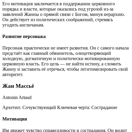
Его мотивация заключается в поддержании церковного
порядка и власти, которые оказались под угрозой из-за
заявлений Жанны о прямой связи с Богом, минуя иерархию.
Он действует из политических соображений, стремясь
угодить англичанам.
Развитие персонажа
Персонаж практически не имеет развития. Он с самого начала
предстаёт как главный обвинитель, олицетворяющий
холодную, догматичную и политически мотивированную
церковную власть. Его цель — не найти истину, а сломить
Жанну и заставить её отречься, чтобы легитимизировать свой
авторитет.
Жан Массьё
Antonin Artaud
Архетип:
Сочувствующий
Ключевая черта:
Сострадание
Мотивация
Им движет чувство справедливости и сострадания. Он видит