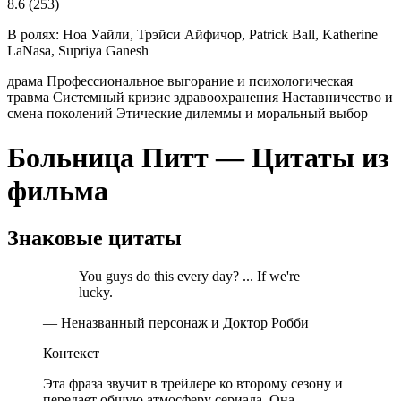
8.6
(253)
В ролях:
Ноа Уайли, Трэйси Айфичор, Patrick Ball, Katherine
LaNasa, Supriya Ganesh
драма
Профессиональное выгорание и психологическая
травма
Системный кризис здравоохранения
Наставничество и
смена поколений
Этические дилеммы и моральный выбор
Больница Питт — Цитаты из
фильма
Знаковые цитаты
You guys do this every day? ... If we're
lucky.
— Неназванный персонаж и Доктор Робби
Контекст
Эта фраза звучит в трейлере ко второму сезону и
передает общую атмосферу сериала. Она