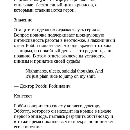
описывает бесконечный цикл кризисов, с
которыми сталкиваются герои.
Значение
Эта цитата идеально отражает суть сериала.
Вопрос новичка подчеркивает шокирующую
интенсивность работы в неотложке, а лаконичный
ответ Робби показывает, что для врачей этот хаос
— норма, и спокойный день — это редкость, а не
правило. В этом ответе заключены усталость,
цинизм и принятие своей судьбы.
Nightmares, ulcers, suicidal thoughts. And
it’s just plain rude to jump on my shift.
— Доктор Робби Робинавич
Контекст
Робби говорит это своему коллеге, доктору
Эбботту, которого он находит на крыше в начале
первого эпизода, пытаясь разрядить обстановку и
в то же время показывая, что прекрасно понимает
его состояние.