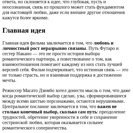
ответа, но склоняется к идее, что глубокая, пусть и
неосознанная, связь из прошлого может стать фундаментом
для настоящей любви, даже если внешне другие отношения
кажутся более яркими.
Главная идея
Главная идея фильма заключается в том, что
любовь и
личностный рост неразрывно связаны
. Путь Футаро и
сестер Накано — это не просто история выбора
романтического партнера, а повествование о том, как
взаимоотношения помогают каждому из них стать лучшей
версией себя. Фильм подчеркивает, что истинная связь — это
не только страсть, но и взаимная поддержка в достижении
мечты.
Режиссер Масато Дзимбо хотел донести мысль о том, что даже
когда романтический выбор сделан, узы, сформировавшиеся
между всеми шестью персонажами, остаются нерушимыми.
Центральное послание заключается в том, что
важен не
столько конечный выбор, сколько сам путь
: преодоление
трудностей, обретение уверенности в себе и сохранение
сестринской любви, которая оказывается сильнее
романтического соперничества.