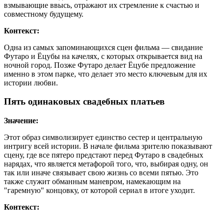
взмывающие ввысь, отражают их стремление к счастью и
совместному будущему.
Контекст:
Одна из самых запоминающихся сцен фильма — свидание
Футаро и Ёцубы на качелях, с которых открывается вид на
ночной город. Позже Футаро делает Ёцубе предложение
именно в этом парке, что делает это место ключевым для их
истории любви.
Пять одинаковых свадебных платьев
Значение:
Этот образ символизирует единство сестер и центральную
интригу всей истории. В начале фильма зрителю показывают
сцену, где все пятеро предстают перед Футаро в свадебных
нарядах, что является метафорой того, что, выбирая одну, он
так или иначе связывает свою жизнь со всеми пятью. Это
также служит обманным маневром, намекающим на
"гаремную" концовку, от которой сериал в итоге уходит.
Контекст: