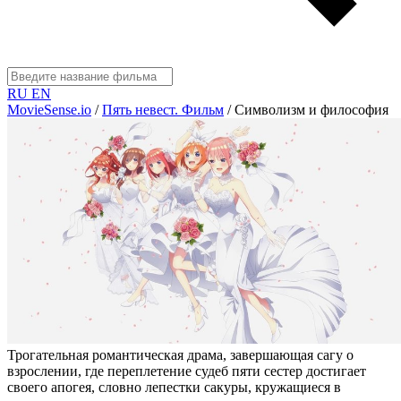
RU
EN
MovieSense.io
/
Пять невест. Фильм
/
Символизм и философия
Трогательная романтическая драма, завершающая сагу о
взрослении, где переплетение судеб пяти сестер достигает
своего апогея, словно лепестки сакуры, кружащиеся в