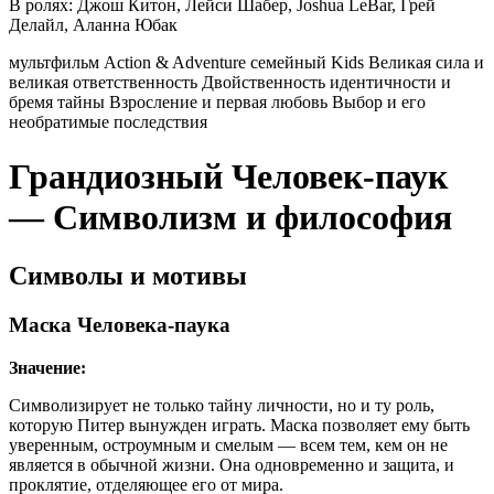
В ролях:
Джош Китон, Лейси Шабер, Joshua LeBar, Грей
Делайл, Аланна Юбак
мультфильм
Action & Adventure
семейный
Kids
Великая сила и
великая ответственность
Двойственность идентичности и
бремя тайны
Взросление и первая любовь
Выбор и его
необратимые последствия
Грандиозный Человек-паук
— Символизм и философия
Символы и мотивы
Маска Человека-паука
Значение:
Символизирует не только тайну личности, но и ту роль,
которую Питер вынужден играть. Маска позволяет ему быть
уверенным, остроумным и смелым — всем тем, кем он не
является в обычной жизни. Она одновременно и защита, и
проклятие, отделяющее его от мира.