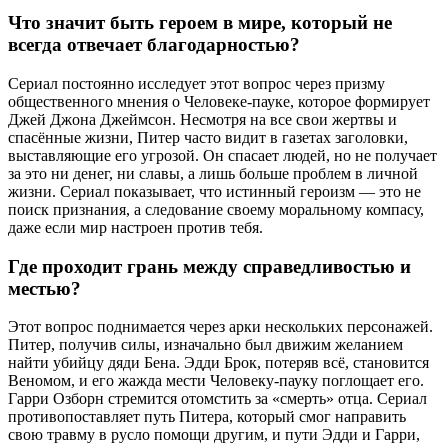
Что значит быть героем в мире, который не
всегда отвечает благодарностью?
Сериал постоянно исследует этот вопрос через призму
общественного мнения о Человеке-пауке, которое формирует
Джей Джона Джеймсон. Несмотря на все свои жертвы и
спасённые жизни, Питер часто видит в газетах заголовки,
выставляющие его угрозой. Он спасает людей, но не получает
за это ни денег, ни славы, а лишь больше проблем в личной
жизни. Сериал показывает, что истинный героизм — это не
поиск признания, а следование своему моральному компасу,
даже если мир настроен против тебя.
Где проходит грань между справедливостью и
местью?
Этот вопрос поднимается через арки нескольких персонажей.
Питер, получив силы, изначально был движим желанием
найти убийцу дяди Бена. Эдди Брок, потеряв всё, становится
Веномом, и его жажда мести Человеку-пауку поглощает его.
Гарри Озборн стремится отомстить за «смерть» отца. Сериал
противопоставляет путь Питера, который смог направить
свою травму в русло помощи другим, и пути Эдди и Гарри,