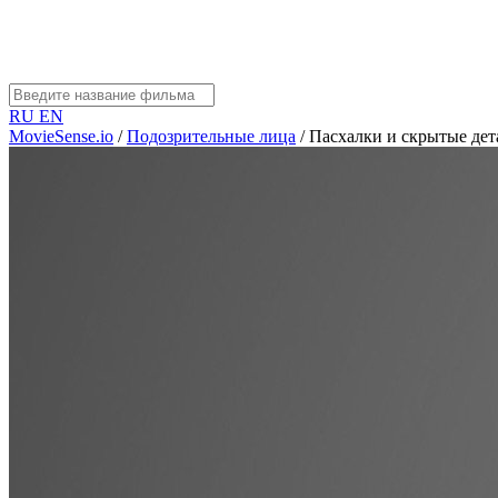
RU
EN
MovieSense.io
/
Подозрительные лица
/
Пасхалки и скрытые дет