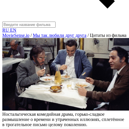
RU
EN
MovieSense.io
/
Мы так любили друг друга
/
Цитаты из фильма
Ностальгическая комедийная драма, горько-сладкое
размышление о времени и утраченных иллюзиях, сплетённое
в трогательное письмо целому поколению.