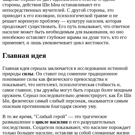
стороны, действия Ши Ына останавливают его
непосредственных мучителей. С другой стороны, это
приводит к его изоляции, психологической травме и не
решает коренную проблему — культуру насилия, которая
продолжает существовать. Его путь показывает, что ответное
насилие может быть необходимым для выживания, но оно
неизбежно оставляет глубокие шрамы на душе того, кто его
применяет, и лишь увековечивает цикл жестокости.
Главная идея
Главная идея сериала заключается в исследовании истинной
природы
силы
. Он ставит под сомнение традиционное
понимание силы как физического превосходства и
показывает, что интеллект, психологическая стойкость и,
самое главное, узы дружбы могут быть гораздо более мощным
оружием. Сериал последовательно демонстрирует, как Ён Ши
Ын, физически самый слабый персонаж, оказывается самым
опасным противником благодаря своему уму.
В то же время, "Слабый герой" — это трагическое
размышление о
цикле насилия
и его разрушительных
последствиях. Создатели показывают, что насилие порождает
только большее насилие, оставляя за собой сломанные жизни