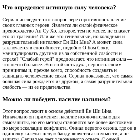
Что определяет истинную силу человека?
Сериал исследует этот вопрос через противопоставление
своих главных героев. Является ли силой физическое
превосходство Ан Су Хо, которое, тем не менее, не спасает
его от трагедии? Или же это гениальный, но холодный и
разрушительный интеллект Ён Ши Ына? А может, сила
заключается в способности, подобно О Бом Соку,
манипулировать другими из-за собственной слабости и
страха? "Слабый герой" предполагает, что истинная сила —
это нечто большее. Это стойкость духа, верность своим
принципам и, прежде всего, способность создавать и
защищать человеческие связи. Сериал показывает, что самая
большая сила рождается из дружбы, а самая разрушительная
слабость — из ее предательства.
Можно ли победить насилие насилием?
Этот вопрос лежит в основе действий Ён Ши Ына.
Изначально он применяет насилие исключительно для
самозащиты, но его методы становятся все более жестокими
по мере эскалации конфликта. Финал первого сезона, где он в
одиночку калечит целую банду, является актом мести, а не
защиты. Сериал не дает однозначного ответа. С одной