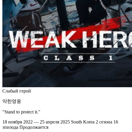
Слабый герой
약한영웅
"Stand to protect it."
18 ноября 2022 — 25 апреля 2025
South Korea
2 сезона
16
эпизода
Продолжается