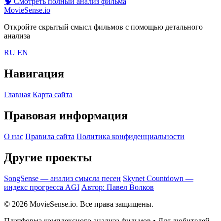
🧠
Смотреть полный анализ фильма
MovieSense.io
Откройте скрытый смысл фильмов с помощью детального
анализа
RU
EN
Навигация
Главная
Карта сайта
Правовая информация
О нас
Правила сайта
Политика конфиденциальности
Другие проекты
SongSense — анализ смысла песен
Skynet Countdown —
индекс прогресса AGI
Автор: Павел Волков
© 2026 MovieSense.io. Все права защищены.
Платформа комплексного анализа фильмов • Для любителей