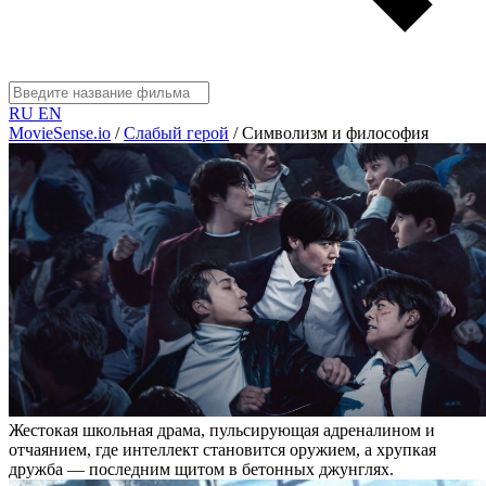
RU
EN
MovieSense.io
/
Слабый герой
/
Символизм и философия
Жестокая школьная драма, пульсирующая адреналином и
отчаянием, где интеллект становится оружием, а хрупкая
дружба — последним щитом в бетонных джунглях.