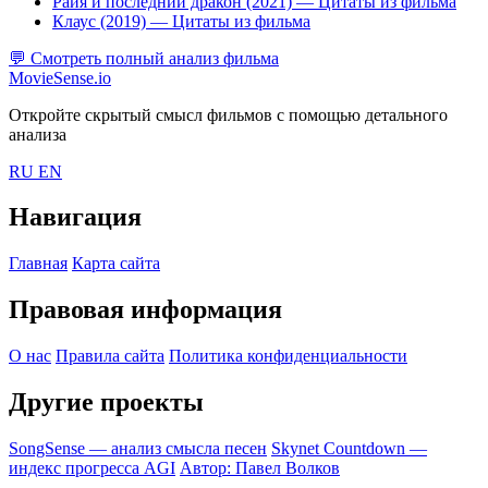
Райя и последний дракон (2021)
— Цитаты из фильма
Клаус (2019)
— Цитаты из фильма
💬
Смотреть полный анализ фильма
MovieSense.io
Откройте скрытый смысл фильмов с помощью детального
анализа
RU
EN
Навигация
Главная
Карта сайта
Правовая информация
О нас
Правила сайта
Политика конфиденциальности
Другие проекты
SongSense — анализ смысла песен
Skynet Countdown —
индекс прогресса AGI
Автор: Павел Волков