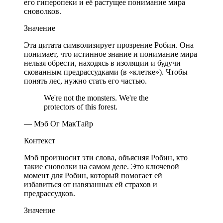
его гиперопеки и её растущее понимание мира
сноволков.
Значение
Эта цитата символизирует прозрение Робин. Она
понимает, что истинное знание и понимание мира
нельзя обрести, находясь в изоляции и будучи
скованным предрассудками (в «клетке»). Чтобы
понять лес, нужно стать его частью.
We're not the monsters. We're the
protectors of this forest.
— Мэб Ог МакТайр
Контекст
Мэб произносит эти слова, объясняя Робин, кто
такие сноволки на самом деле. Это ключевой
момент для Робин, который помогает ей
избавиться от навязанных ей страхов и
предрассудков.
Значение