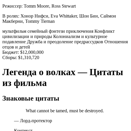
Режиссер:
Tomm Moore, Ross Stewart
В ролях:
Хонор Нифси, Eva Whittaker, Шон Бин, Саймон
Макберни, Tommy Tiernan
мультфильм
семейный
фэнтези
приключения
Конфликт
цивилизации и природы
Колониализм и культурное
подавление
Дружба и преодоление предрассудков
Отношения
отцов и детей
Бюджет:
$12,000,000
Сборы:
$1,310,720
Легенда о волках — Цитаты
из фильма
Знаковые цитаты
What cannot be tamed, must be destroyed.
— Лорд-протектор
Контекст