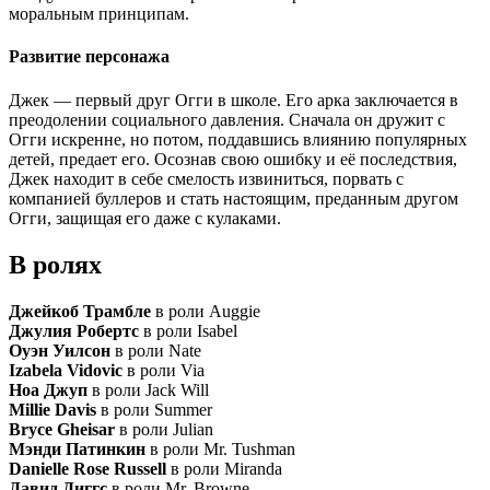
моральным принципам.
Развитие персонажа
Джек — первый друг Огги в школе. Его арка заключается в
преодолении социального давления. Сначала он дружит с
Огги искренне, но потом, поддавшись влиянию популярных
детей, предает его. Осознав свою ошибку и её последствия,
Джек находит в себе смелость извиниться, порвать с
компанией буллеров и стать настоящим, преданным другом
Огги, защищая его даже с кулаками.
В ролях
Джейкоб Трамбле
в роли Auggie
Джулия Робертс
в роли Isabel
Оуэн Уилсон
в роли Nate
Izabela Vidovic
в роли Via
Ноа Джуп
в роли Jack Will
Millie Davis
в роли Summer
Bryce Gheisar
в роли Julian
Мэнди Патинкин
в роли Mr. Tushman
Danielle Rose Russell
в роли Miranda
Давид Диггс
в роли Mr. Browne