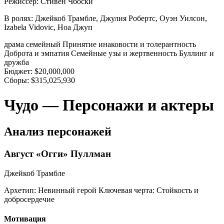
Режиссер:
Стивен Чбоски
В ролях:
Джейкоб Трамбле, Джулия Робертс, Оуэн Уилсон,
Izabela Vidovic, Ноа Джуп
драма
семейный
Принятие инаковости и толерантность
Доброта и эмпатия
Семейные узы и жертвенность
Буллинг и
дружба
Бюджет:
$20,000,000
Сборы:
$315,025,930
Чудо — Персонажи и актеры
Анализ персонажей
Август «Огги» Пуллман
Джейкоб Трамбле
Архетип:
Невинный герой
Ключевая черта:
Стойкость и
добросердечие
Мотивация