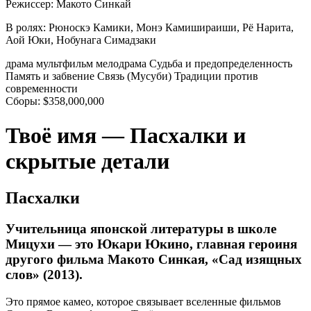
Режиссер:
Макото Синкай
В ролях:
Рюноскэ Камики, Монэ Камишираиши, Рё Нарита,
Аой Юки, Нобунага Симадзаки
драма
мультфильм
мелодрама
Судьба и предопределенность
Память и забвение
Связь (Мусуби)
Традиции против
современности
Сборы:
$358,000,000
Твоё имя — Пасхалки и
скрытые детали
Пасхалки
Учительница японской литературы в школе
Мицухи — это Юкари Юкино, главная героиня
другого фильма Макото Синкая, «Сад изящных
слов» (2013).
Это прямое камео, которое связывает вселенные фильмов