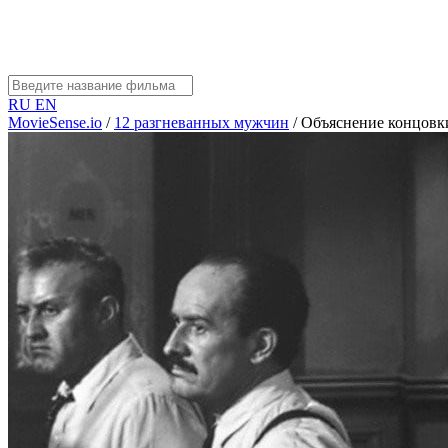
RU
EN
MovieSense.io
/
12 разгневанных мужчин
/
Объяснение концовк