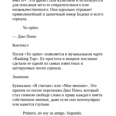
вместе». Эта фраза стала культовой и используется
для описания чего-то отвратительного или
низкокачественного. Она идеально отражает
прямолинейный и циничный юмор Бодоке и всего
сериала.
Yo opino.
— Джо Пино
Контекст
Песня «Yo opino» появляется в музыкальном чарте
«Ranking Top». Ее простота и мощное послание
сделали ее одной из самых известных и
цитируемых песен сериала.
Значение
Буквально «Я считаю» или «Мое мнение». Это
припев из песни персонажа Джо Пино, который
стал гимном свободе слова и праву каждого иметь
собственное мнение, даже если оно непопулярно
или кажется глупым.
Primero, no soy su amigo. Segundo,