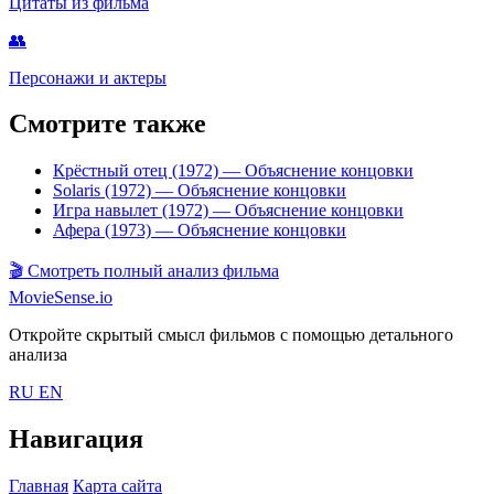
Цитаты из фильма
👥
Персонажи и актеры
Смотрите также
Крёстный отец (1972)
— Объяснение концовки
Solaris (1972)
— Объяснение концовки
Игра навылет (1972)
— Объяснение концовки
Афера (1973)
— Объяснение концовки
🎬
Смотреть полный анализ фильма
MovieSense.io
Откройте скрытый смысл фильмов с помощью детального
анализа
RU
EN
Навигация
Главная
Карта сайта