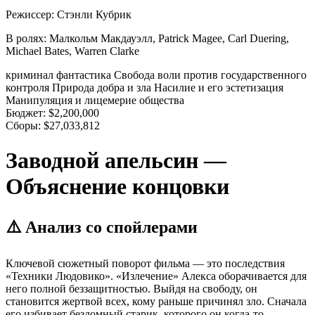
Режиссер:
Стэнли Кубрик
В ролях:
Малкольм Макдауэлл, Patrick Magee, Carl Duering,
Michael Bates, Warren Clarke
криминал
фантастика
Свобода воли против государственного
контроля
Природа добра и зла
Насилие и его эстетизация
Манипуляция и лицемерие общества
Бюджет:
$2,200,000
Сборы:
$27,033,812
Заводной апельсин —
Объяснение концовки
⚠️ Анализ со спойлерами
Ключевой сюжетный поворот фильма — это последствия
«Техники Людовико». «Излечение» Алекса оборачивается для
него полной беззащитностью. Выйдя на свободу, он
становится жертвой всех, кому раньше причинял зло. Сначала
его избивает бездомный старик, которого он когда-то