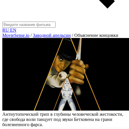
RU
EN
MovieSense.io
/
Заводной апельсин
/
Объяснение концовки
Антиутопический трип в глубины человеческой жестокости,
где свобода воли танцует под звуки Бетховена на грани
болезненного фарса.