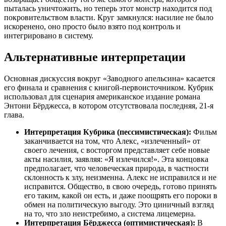
пыталась уничтожить, но теперь этот монстр находится под
покровительством власти. Круг замкнулся: насилие не было
искоренено, оно просто было взято под контроль и
интегрировано в систему.
Альтернативные интерпретации
Основная дискуссия вокруг «Заводного апельсина» касается
его финала и сравнения с книгой-первоисточником. Кубрик
использовал для сценария американское издание романа
Энтони Бёрджесса, в котором отсутствовала последняя, 21-я
глава.
Интерпретация Кубрика (пессимистическая):
Фильм
заканчивается на том, что Алекс, «излеченный» от
своего лечения, с восторгом представляет себе новые
акты насилия, заявляя: «Я излечился!». Эта концовка
предполагает, что человеческая природа, в частности
склонность к злу, неизменна. Алекс не исправился и не
исправится. Общество, в свою очередь, готово принять
его таким, какой он есть, и даже поощрять его пороки в
обмен на политическую выгоду. Это циничный взгляд
на то, что зло неистребимо, а система лицемерна.
Интерпретация Бёрджесса (оптимистическая):
В