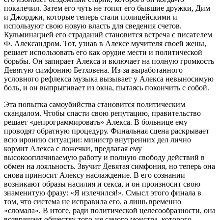
покалечил. Затем его чуть не топят его бывшие дружки, Дим
и Джорджи, которые теперь стали полицейскими и
используют свою новую власть для сведения счетов.
Кульминацией его страданий становится встреча с писателем
Ф. Александром. Тот, узнав в Алексе мучителя своей жены,
решает использовать его как орудие мести и политической
борьбы. Он запирает Алекса и включает на полную громкость
Девятую симфонию Бетховена. Из-за выработанного
условного рефлекса музыка вызывает у Алекса невыносимую
боль, и он выпрыгивает из окна, пытаясь покончить с собой.
Эта попытка самоубийства становится политическим
скандалом. Чтобы спасти свою репутацию, правительство
решает «депрограммировать» Алекса. В больнице ему
проводят обратную процедуру. Финальная сцена раскрывает
всю иронию ситуации: министр внутренних дел лично
кормит Алекса с ложечки, предлагая ему
высокооплачиваемую работу и полную свободу действий в
обмен на лояльность. Звучит Девятая симфония, но теперь она
снова приносит Алексу наслаждение. В его сознании
возникают образы насилия и секса, и он произносит свою
знаменитую фразу: «Я излечился!». Смысл этого финала в
том, что система не исправила его, а лишь временно
«сломала». В итоге, ради политической целесообразности, она
возвращает обществу того же самого монстра, которого