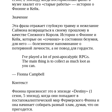
музее хвалит его «старые работы» — истории о
Фионне и Кейк.
Значение
Эта фраза отражает глубокую травму и нежелание
Саймона возвращаться к своему прошлому в
качестве Снежного Короля. Истории о Фионне и
Кейк, которые он «сочинял» в состоянии безумия,
для него — болезненное напоминание о
потерянной личности, а не повод для гордости.
I've played a lot of post-apocalyptic RPGs.
The main thing is to collect as much loot as
you can.
— Fionna Campbell
Контекст
Фионна произносит это в эпизоде «Destiny» (1
сезон, 5 эпизод), когда они попадают в
постапокалиптический мир Фермерского Финна и
она начинает собирать разный хлам, думая, что он
пригодится.