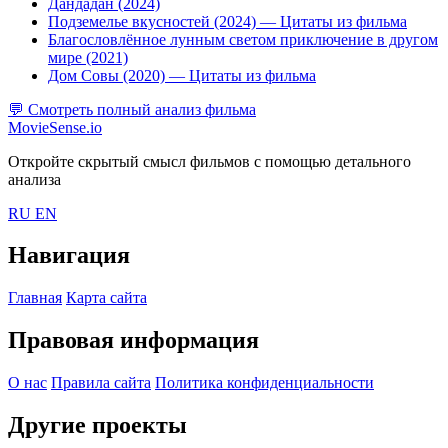
Дандадан (2024)
Подземелье вкусностей (2024)
— Цитаты из фильма
Благословлённое лунным светом приключение в другом
мире (2021)
Дом Совы (2020)
— Цитаты из фильма
💬
Смотреть полный анализ фильма
MovieSense.io
Откройте скрытый смысл фильмов с помощью детального
анализа
RU
EN
Навигация
Главная
Карта сайта
Правовая информация
О нас
Правила сайта
Политика конфиденциальности
Другие проекты