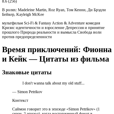
8.6
(256)
В ролях:
Madeleine Martin, Roz Ryan, Том Кенни, Ди Брэдли
Бейкер, Kayleigh McKee
мультфильм
Sci-Fi & Fantasy
Action & Adventure
комедия
Кризис идентичности и взросление
Депрессия и принятие
прошлого
Природа реальности и вымысла
Свобода воли
против предопределенности
Время приключений: Фионна
и Кейк — Цитаты из фильма
Знаковые цитаты
I don't wanna talk about my old stuff...
— Simon Petrikov
Контекст
Саймон говорит это в эпизоде «Simon Petrikov» (1
сезон, 2 эпизод), когда восторженный фанат в