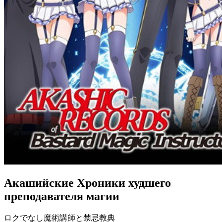
Акашийские Хроники худшего
преподавателя магии
ロクでなし魔術講師と禁忌教典