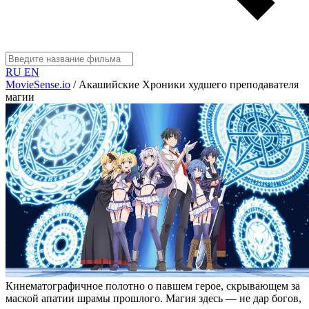
RU
EN
MovieSense.io
/
Акашийские Хроники худшего преподавателя
магии
Кинематографичное полотно о павшем герое, скрывающем за
маской апатии шрамы прошлого. Магия здесь — не дар богов,