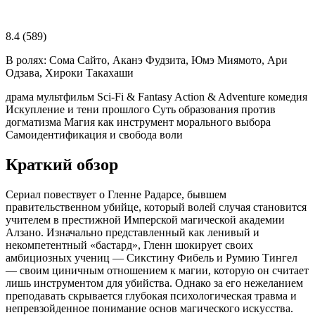
8.4
(589)
В ролях:
Сома Сайто, Аканэ Фудзита, Юмэ Миямото, Ари
Одзава, Хироки Такахаши
драма
мультфильм
Sci-Fi & Fantasy
Action & Adventure
комедия
Искупление и тени прошлого
Суть образования против
догматизма
Магия как инструмент морального выбора
Самоидентификация и свобода воли
Краткий обзор
Сериал повествует о Гленне Радарсе, бывшем
правительственном убийце, который волей случая становится
учителем в престижной Имперской магической академии
Алзано. Изначально представленный как ленивый и
некомпетентный «бастард», Гленн шокирует своих
амбициозных учениц — Сикстину Фибель и Румию Тингел
— своим циничным отношением к магии, которую он считает
лишь инструментом для убийства. Однако за его нежеланием
преподавать скрывается глубокая психологическая травма и
непревзойденное понимание основ магического искусства.