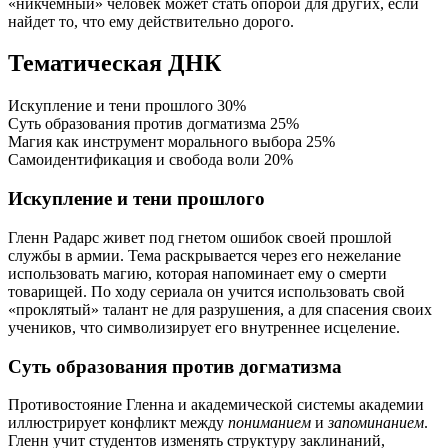
«никчемный» человек может стать опорой для других, если
найдет то, что ему действительно дорого.
Тематическая ДНК
Искупление и тени прошлого
30%
Суть образования против догматизма
25%
Магия как инструмент морального выбора
25%
Самоидентификация и свобода воли
20%
Искупление и тени прошлого
Гленн Радарс живет под гнетом ошибок своей прошлой
службы в армии. Тема раскрывается через его нежелание
использовать магию, которая напоминает ему о смерти
товарищей. По ходу сериала он учится использовать свой
«проклятый» талант не для разрушения, а для спасения своих
учеников, что символизирует его внутреннее исцеление.
Суть образования против догматизма
Противостояние Гленна и академической системы академии
иллюстрирует конфликт между
пониманием
и
запоминанием
.
Гленн учит студентов изменять структуру заклинаний,