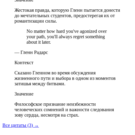
Жестокая правда, которую Гленн пытается донести
до мечтательных студентов, предостерегая их от
романтизации силы.
No matter how hard you've agonized over
your path, you'll always regret something
about it later.
— Гленн Радарс
Контекст
Сказано Гленном во время обсуждения
жизненного пути и выбора в одном из моментов
затишья между битвами.
Значение
Философское признание неизбежности
человеческих сомнений и важности следования
зову сердца, несмотря на страх.
Все цитаты (3)
→