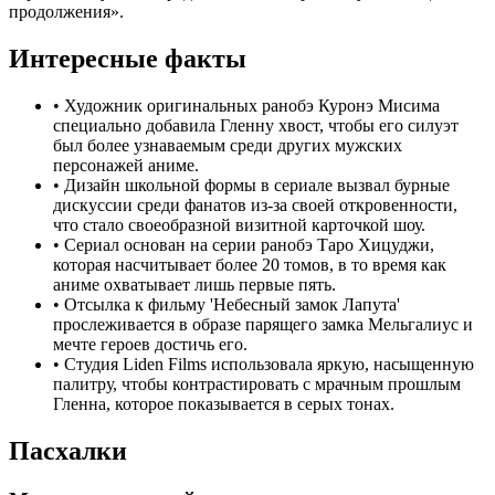
продолжения».
Интересные факты
•
Художник оригинальных ранобэ Куронэ Мисима
специально добавила Гленну хвост, чтобы его силуэт
был более узнаваемым среди других мужских
персонажей аниме.
•
Дизайн школьной формы в сериале вызвал бурные
дискуссии среди фанатов из-за своей откровенности,
что стало своеобразной визитной карточкой шоу.
•
Сериал основан на серии ранобэ Таро Хицуджи,
которая насчитывает более 20 томов, в то время как
аниме охватывает лишь первые пять.
•
Отсылка к фильму 'Небесный замок Лапута'
прослеживается в образе парящего замка Мельгалиус и
мечте героев достичь его.
•
Студия Liden Films использовала яркую, насыщенную
палитру, чтобы контрастировать с мрачным прошлым
Гленна, которое показывается в серых тонах.
Пасхалки