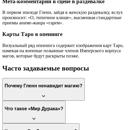
Мета-комментарий в сцене в раздевалке
В первом эпизоде Гленн, зайдя в женскую раздевалку, вслух
произносит: «О, типичное клише», высмеивая стандартные
приемы аниме-жанра «гарем».
Карты Таро в опенинге
Визуальный ряд опенинга содержит изображения карт Таро,
намекая на военные позывные членов Имперского корпуса
магов, которые будут раскрыты позже.
Часто задаваемые вопросы
Почему Гленн ненавидит магию?
Гленн разочаровался в магии после того, как она была
Что такое «Мир Дурака»?
использована для создания наркотика «Ангельская пыль» и
привела к гибели его напарницы Сары. Он увидел в ней лишь
средство для убийства и лишения человеческого достоинства.