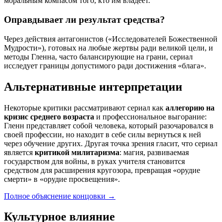
моральным компасом того, кто им владеет.
Оправдывает ли результат средства?
Через действия антагонистов («Исследователей Божественной
Мудрости»), готовых на любые жертвы ради великой цели, и
методы Гленна, часто балансирующие на грани, сериал
исследует границы допустимого ради достижения «блага».
Альтернативные интерпретации
Некоторые критики рассматривают сериал как
аллегорию на
кризис среднего возраста
и профессиональное выгорание:
Гленн представляет собой человека, который разочаровался в
своей профессии, но находит в себе силы вернуться к ней
через обучение других. Другая точка зрения гласит, что сериал
является
критикой милитаризма
: магия, развиваемая
государством для войны, в руках учителя становится
средством для расширения кругозора, превращая «орудие
смерти» в «орудие просвещения».
Полное объяснение концовки
→
Культурное влияние