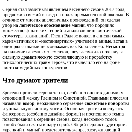
Сериал стал заметным явлением весеннего сезона 2017 года,
предложив свежий взгляд на поджанр «магической школы». В
отличие от многих аналогичных произведений, он сделал
упор на
логическое обоснование магии
, что породило
множество фанатских теорий и анализов лингвистической
структуры заклинаний. Гленн Радарс вошел в списки самых
харизматичных и «нестандартных» учителей в аниме, встав в
один ряд с такими персонажами, как Коро-сенсей. Несмотря
на наличие гаремных элементов, шоу заслужило похвалу за
сильную драматическую составляющую и проработку
психологических травм героев, что выделило его на фоне
чисто комедийных конкурентов.
Что думают зрители
Зрители приняли сериал тепло, особенно оценив динамику
отношений между Гленном и Сикстиной. Главными плюсами
называли
юмор
, неожиданно серьезные
сюжетные повороты
и уникальную систему магии. Основная критика коснулась
фансервиса (особенно дизайна формы) и поспешного темпа
повествования в середине сезона, когда несколько томов
ранобэ были сжаты в пару серий. Общий вердикт аудитории:
«крепкий и умный представитель жанра, заслуживающий