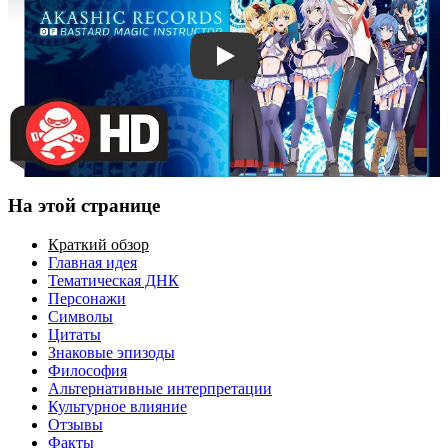
Смотреть трейлер
На этой странице
Краткий обзор
Главная идея
Тематическая ДНК
Персонажи
Символы
Цитаты
Знаковые эпизоды
Философия
Альтернативные интерпретации
Культурное влияние
Отзывы
Факты