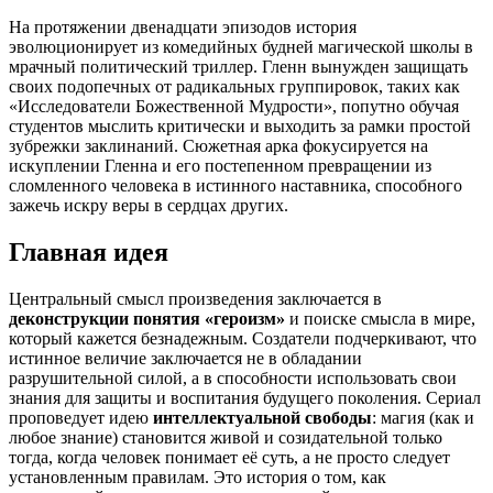
На протяжении двенадцати эпизодов история
эволюционирует из комедийных будней магической школы в
мрачный политический триллер. Гленн вынужден защищать
своих подопечных от радикальных группировок, таких как
«Исследователи Божественной Мудрости», попутно обучая
студентов мыслить критически и выходить за рамки простой
зубрежки заклинаний. Сюжетная арка фокусируется на
искуплении Гленна и его постепенном превращении из
сломленного человека в истинного наставника, способного
зажечь искру веры в сердцах других.
Главная идея
Центральный смысл произведения заключается в
деконструкции понятия «героизм»
и поиске смысла в мире,
который кажется безнадежным. Создатели подчеркивают, что
истинное величие заключается не в обладании
разрушительной силой, а в способности использовать свои
знания для защиты и воспитания будущего поколения. Сериал
проповедует идею
интеллектуальной свободы
: магия (как и
любое знание) становится живой и созидательной только
тогда, когда человек понимает её суть, а не просто следует
установленным правилам. Это история о том, как