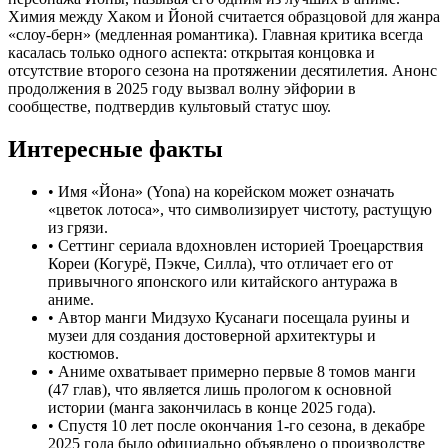
Химия между Хаком и Йоной считается образцовой для жанра
«слоу-берн» (медленная романтика). Главная критика всегда
касалась только одного аспекта: открытая концовка и
отсутствие второго сезона на протяжении десятилетия. Анонс
продолжения в 2025 году вызвал волну эйфории в
сообществе, подтвердив культовый статус шоу.
Интересные факты
•
Имя «Йона» (Yona) на корейском может означать
«цветок лотоса», что символизирует чистоту, растущую
из грязи.
•
Сеттинг сериала вдохновлен историей Троецарствия
Кореи (Когурё, Пэкче, Силла), что отличает его от
привычного японского или китайского антуража в
аниме.
•
Автор манги Мидзухо Кусанаги посещала руины и
музеи для создания достоверной архитектуры и
костюмов.
•
Аниме охватывает примерно первые 8 томов манги
(47 глав), что является лишь прологом к основной
истории (манга закончилась в конце 2025 года).
•
Спустя 10 лет после окончания 1-го сезона, в декабре
2025 года было официально объявлено о производстве