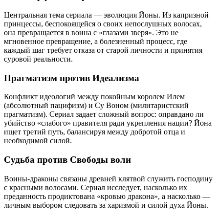
Центральная тема сериала — эволюция Йоны. Из капризной
принцессы, беспокоящейся о своих непослушных волосах,
она превращается в воина с «глазами зверя». Это не
мгновенное превращение, а болезненный процесс, где
каждый шаг требует отказа от старой личности и принятия
суровой реальности.
Прагматизм против Идеализма
Конфликт идеологий между покойным королем Илем
(абсолютный пацифизм) и Су Воном (милитаристский
прагматизм). Сериал задает сложный вопрос: оправдано ли
убийство «слабого» правителя ради укрепления нации? Йона
ищет третий путь, балансируя между добротой отца и
необходимой силой.
Судьба против Свободы воли
Воины-драконы связаны древней клятвой служить господину
с красными волосами. Сериал исследует, насколько их
преданность продиктована «кровью дракона», а насколько —
личным выбором следовать за харизмой и силой духа Йоны.