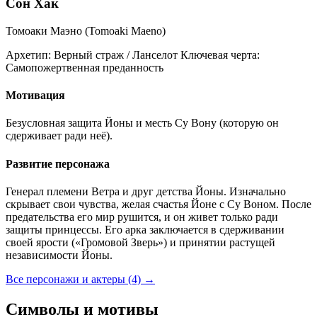
Сон Хак
Томоаки Маэно (Tomoaki Maeno)
Архетип:
Верный страж / Ланселот
Ключевая черта:
Самопожертвенная преданность
Мотивация
Безусловная защита Йоны и месть Су Вону (которую он
сдерживает ради неё).
Развитие персонажа
Генерал племени Ветра и друг детства Йоны. Изначально
скрывает свои чувства, желая счастья Йоне с Су Воном. После
предательства его мир рушится, и он живет только ради
защиты принцессы. Его арка заключается в сдерживании
своей ярости («Громовой Зверь») и принятии растущей
независимости Йоны.
Все персонажи и актеры (4)
→
Символы и мотивы