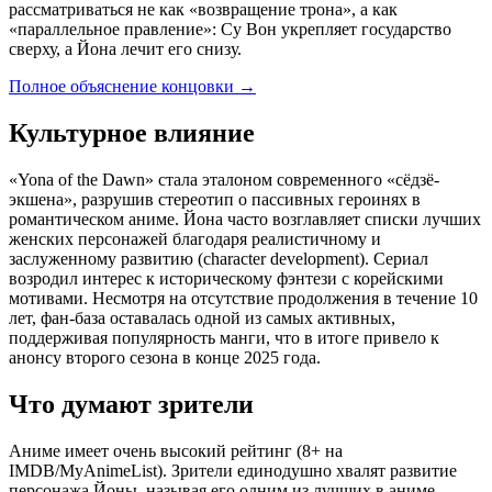
рассматриваться не как «возвращение трона», а как
«параллельное правление»: Су Вон укрепляет государство
сверху, а Йона лечит его снизу.
Полное объяснение концовки
→
Культурное влияние
«Yona of the Dawn» стала эталоном современного «сёдзё-
экшена», разрушив стереотип о пассивных героинях в
романтическом аниме. Йона часто возглавляет списки лучших
женских персонажей благодаря реалистичному и
заслуженному развитию (character development). Сериал
возродил интерес к историческому фэнтези с корейскими
мотивами. Несмотря на отсутствие продолжения в течение 10
лет, фан-база оставалась одной из самых активных,
поддерживая популярность манги, что в итоге привело к
анонсу второго сезона в конце 2025 года.
Что думают зрители
Аниме имеет очень высокий рейтинг (8+ на
IMDB/MyAnimeList). Зрители единодушно хвалят развитие
персонажа Йоны, называя его одним из лучших в аниме.