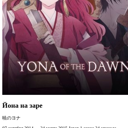
Йона на заре
暁のヨナ