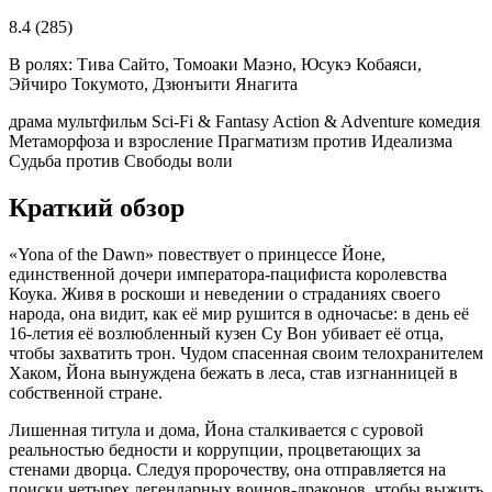
8.4
(285)
В ролях:
Тива Сайто, Томоаки Маэно, Юсукэ Кобаяси,
Эйчиро Токумото, Дзюнъити Янагита
драма
мультфильм
Sci-Fi & Fantasy
Action & Adventure
комедия
Метаморфоза и взросление
Прагматизм против Идеализма
Судьба против Свободы воли
Краткий обзор
«Yona of the Dawn» повествует о принцессе Йоне,
единственной дочери императора-пацифиста королевства
Коука. Живя в роскоши и неведении о страданиях своего
народа, она видит, как её мир рушится в одночасье: в день её
16-летия её возлюбленный кузен Су Вон убивает её отца,
чтобы захватить трон. Чудом спасенная своим телохранителем
Хаком, Йона вынуждена бежать в леса, став изгнанницей в
собственной стране.
Лишенная титула и дома, Йона сталкивается с суровой
реальностью бедности и коррупции, процветающих за
стенами дворца. Следуя пророчеству, она отправляется на
поиски четырех легендарных воинов-драконов, чтобы выжить