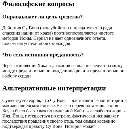
Философские вопросы
Оправдывает ли цель средства?
Действия Су Вона (отцеубийство и предательство ради
спасения нации от краха) противопоставляются чистоте
методов Йоны. Сериал не дает однозначного ответа,
показывая успехи обоих подходов.
Что есть истинная преданность?
Через отношения Хака и драконов сериал исследует разницу
между преданностью по рождению/крови и преданностью по
выбору сердца.
Альтернативные интерпретации
Существует теория, что Су Вон — настоящий герой истории в
макиавеллиевском смысле. Без его переворота королевство
Коука было бы захвачено империей Кай из-за слабости короля
Иля. Йона, путешествуя по стране, фактически исправляет
последствия правления своего отца, тем самым косвенно
подтверждая правоту Су Вона. История может