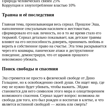
Природа человеческих связей
25%
Коррупция и злоупотребление властью
10%
Травма и её последствия
Главная тема, пронизывающая весь сериал. Прошлое Эша,
наполненное сексуальным насилием и жестокостью,
сформировало его как личность, но в то же время стало его
тюрьмой. Сериал детально показывает, как детские травмы
влияют на его неспособность доверять, принимать любовь и
верить в собственное право на счастье. Эта тема раскрывается
через его кошмары, панические атаки и деструктивное
поведение, демонстрируя, что от шрамов прошлого
невозможно убежать.
Поиск свободы и спасения
Эш стремится не просто к физической свободе от Дино
Гольцине, но к освобождению своей души. Он ищет мир, где
ему не нужно будет убивать, чтобы выжить. Эйджи
становится для него символом этого мира и олицетворением
возможного спасения. Сериал задает вопрос: возможна ли
свобода для того, кто был рожден и воспитан в клетке, и что
является истинной свободой — жизнь или смерть?