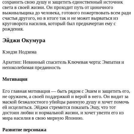
сохранить свою душу и защитить единственный источник
света в своей жизни. Он проходит путь от циничного
выживальщика до человека, готового пожертвовать всем ради
счастья другого, но в итоге так и не может вырваться из
круговорота насилия, который был предначертан ему с
рождения.
Эйджи Окумура
Кэндзи Нодзима
Архетип:
Невинный спаситель
Ключевая черта:
Эмпатия и
непоколебимая преданность
Мотивация
Его главная мотивация — быть рядом с Эшем и защитить его,
не оружием, а своей поддержкой и верой в него. Он видит за
маской безжалостного убийцы раненую душу и хочет помочь
ей исцелиться. Эйджи стремится показать Эшу, что тот
достоин любви и нормальной жизни, и хочет увезти его из
мира насилия в свою мирную Японию.
Развитие персонажа