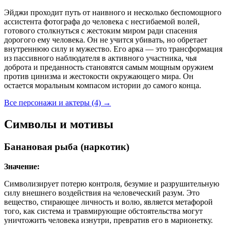
Эйджи проходит путь от наивного и несколько беспомощного
ассистента фотографа до человека с несгибаемой волей,
готового столкнуться с жестоким миром ради спасения
дорогого ему человека. Он не учится убивать, но обретает
внутреннюю силу и мужество. Его арка — это трансформация
из пассивного наблюдателя в активного участника, чья
доброта и преданность становятся самым мощным оружием
против цинизма и жестокости окружающего мира. Он
остается моральным компасом истории до самого конца.
Все персонажи и актеры (4)
→
Символы и мотивы
Банановая рыба (наркотик)
Значение:
Символизирует потерю контроля, безумие и разрушительную
силу внешнего воздействия на человеческий разум. Это
вещество, стирающее личность и волю, является метафорой
того, как система и травмирующие обстоятельства могут
уничтожить человека изнутри, превратив его в марионетку.