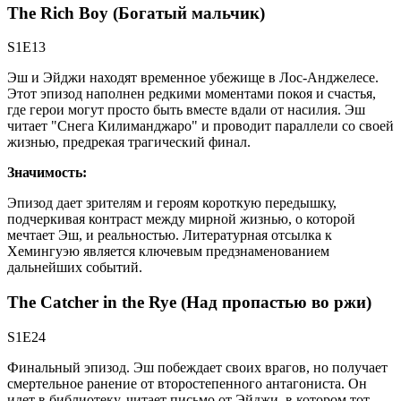
The Rich Boy (Богатый мальчик)
S1E13
Эш и Эйджи находят временное убежище в Лос-Анджелесе.
Этот эпизод наполнен редкими моментами покоя и счастья,
где герои могут просто быть вместе вдали от насилия. Эш
читает "Снега Килиманджаро" и проводит параллели со своей
жизнью, предрекая трагический финал.
Значимость:
Эпизод дает зрителям и героям короткую передышку,
подчеркивая контраст между мирной жизнью, о которой
мечтает Эш, и реальностью. Литературная отсылка к
Хемингуэю является ключевым предзнаменованием
дальнейших событий.
The Catcher in the Rye (Над пропастью во ржи)
S1E24
Финальный эпизод. Эш побеждает своих врагов, но получает
смертельное ранение от второстепенного антагониста. Он
идет в библиотеку, читает письмо от Эйджи, в котором тот