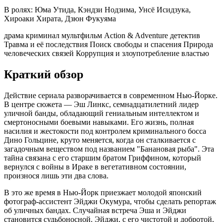
В ролях:
Юма Утида, Кэндзи Нодзима, Унсё Исидзука,
Хироаки Хирата, Дзюн Фукуяма
драма
криминал
мультфильм
Action & Adventure
детектив
Травма и её последствия
Поиск свободы и спасения
Природа
человеческих связей
Коррупция и злоупотребление властью
Краткий обзор
Действие сериала разворачивается в современном Нью-Йорке.
В центре сюжета — Эш Линкс, семнадцатилетний лидер
уличной банды, обладающий гениальным интеллектом и
смертоносными боевыми навыками. Его жизнь, полная
насилия и жестокости под контролем криминального босса
Дино Гольцине, круто меняется, когда он сталкивается с
загадочным веществом под названием "Банановая рыба". Эта
тайна связана с его старшим братом Гриффином, который
вернулся с войны в Ираке в вегетативном состоянии,
произнося лишь эти два слова.
В это же время в Нью-Йорк приезжает молодой японский
фотограф-ассистент Эйджи Окумура, чтобы сделать репортаж
об уличных бандах. Случайная встреча Эша и Эйджи
становится судьбоносной. Эйджи, с его чистотой и добротой,