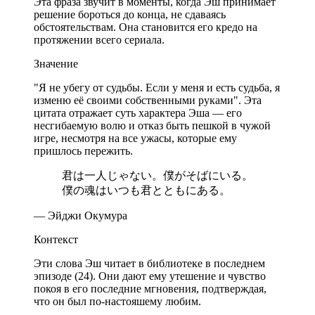
Эта фраза звучит в моменты, когда Эш принимает
решение бороться до конца, не сдаваясь
обстоятельствам. Она становится его кредо на
протяжении всего сериала.
Значение
"Я не убегу от судьбы. Если у меня и есть судьба, я
изменю её своими собственными руками". Эта
цитата отражает суть характера Эша — его
несгибаемую волю и отказ быть пешкой в чужой
игре, несмотря на все ужасы, которые ему
пришлось пережить.
君は一人じゃない。僕がそばにいる。
僕の魂はいつも君とともにある。
— Эйджи Окумура
Контекст
Эти слова Эш читает в библиотеке в последнем
эпизоде (24). Они дают ему утешение и чувство
покоя в его последние мгновения, подтверждая,
что он был по-настояшему любим.