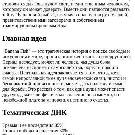
становится для Эша лучом света и единственным человеком,
которому он может доверять. Вместе они пытаются разгадать
тайну "Банановой рыбы", вступая в опасную игру с мафией,
правительственными заговорами и собственным
травмирующим прошлым Эша.
Главная идея
"Banana Fish" — это трагическая история о поиске свободы и
искупления в мире, пропитанном жестокостью и коррупцией.
Сериал исследует, может ли человек, чья душа была
искалечена насилием с самого детства, обрести покой и
счастье. Центральная идея заключается в том, что даже в
самой непроглядной тьме луч человеческой связи, чистой и
бескорыстной привязанности, может дать надежду и смысл
для борьбы. Это рассказ о том, как одна душа может спасти
другую, даже если физическое спасение невозможно, и о
неизбежной плате за мгновения истинного счастья.
Тематическая ДНК
Травма и её последствия
35%
Поиск свободы и спасения
30%