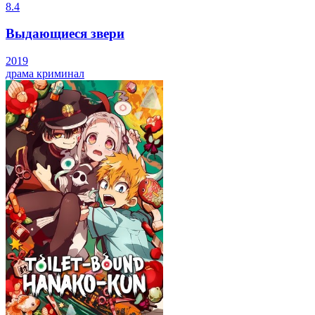
8.4
Выдающиеся звери
2019
драма
криминал