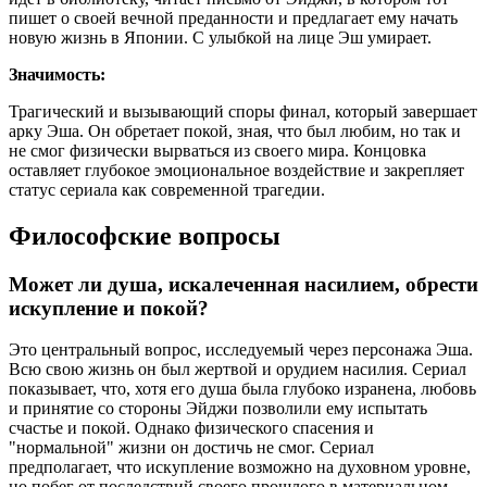
пишет о своей вечной преданности и предлагает ему начать
новую жизнь в Японии. С улыбкой на лице Эш умирает.
Значимость:
Трагический и вызывающий споры финал, который завершает
арку Эша. Он обретает покой, зная, что был любим, но так и
не смог физически вырваться из своего мира. Концовка
оставляет глубокое эмоциональное воздействие и закрепляет
статус сериала как современной трагедии.
Философские вопросы
Может ли душа, искалеченная насилием, обрести
искупление и покой?
Это центральный вопрос, исследуемый через персонажа Эша.
Всю свою жизнь он был жертвой и орудием насилия. Сериал
показывает, что, хотя его душа была глубоко изранена, любовь
и принятие со стороны Эйджи позволили ему испытать
счастье и покой. Однако физического спасения и
"нормальной" жизни он достичь не смог. Сериал
предполагает, что искупление возможно на духовном уровне,
но побег от последствий своего прошлого в материальном