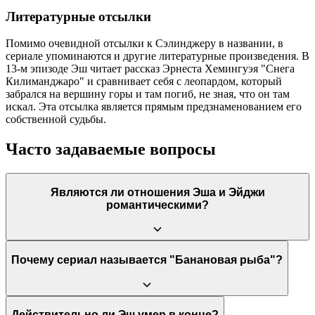
Литературные отсылки
Помимо очевидной отсылки к Сэлинджеру в названии, в
сериале упоминаются и другие литературные произведения. В
13-м эпизоде Эш читает рассказ Эрнеста Хемингуэя "Снега
Килиманджаро" и сравнивает себя с леопардом, который
забрался на вершину горы и там погиб, не зная, что он там
искал. Эта отсылка является прямым предзнаменованием его
собственной судьбы.
Часто задаваемые вопросы
Являются ли отношения Эша и Эйджи
романтическими?
Сериал не дает однозначного ответа, оставляя это на
Почему сериал называется "Банановая рыба"?
усмотрение зрителя. Их связь глубже традиционных рамок
дружбы или романтики; это родство душ. Хотя прямого
романтического или сексуального взаимодействия нет, их
глубокая эмоциональная привязанность, преданность и слова
Название является отсылкой к рассказу Дж. Д. Сэлинджера
Действительно ли Эш умер в конце?