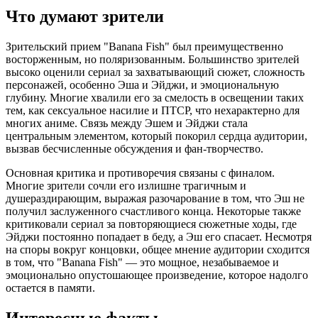
Что думают зрители
Зрительский прием "Banana Fish" был преимущественно
восторженным, но поляризованным. Большинство зрителей
высоко оценили сериал за захватывающий сюжет, сложность
персонажей, особенно Эша и Эйджи, и эмоциональную
глубину. Многие хвалили его за смелость в освещении таких
тем, как сексуальное насилие и ПТСР, что нехарактерно для
многих аниме. Связь между Эшем и Эйджи стала
центральным элементом, который покорил сердца аудитории,
вызвав бесчисленные обсуждения и фан-творчество.
Основная критика и противоречия связаны с финалом.
Многие зрители сочли его излишне трагичным и
душераздирающим, выражая разочарование в том, что Эш не
получил заслуженного счастливого конца. Некоторые также
критиковали сериал за повторяющиеся сюжетные ходы, где
Эйджи постоянно попадает в беду, а Эш его спасает. Несмотря
на споры вокруг концовки, общее мнение аудитории сходится
в том, что "Banana Fish" — это мощное, незабываемое и
эмоционально опустошающее произведение, которое надолго
остается в памяти.