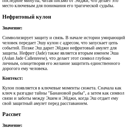
последние минуты, читая письмо от Эйджи, что делает это
место ключевым для понимания его трагической судьбы.
Нефритовый кулон
Значение:
Символизирует защиту и связь. В начале истории умирающий
человек передает Эшу кулон с адресом, что запускает цепь
событий. Позже Эш дарит Эйджи нефритовый амулет для
защиты. Нефрит (Jade) также является вторым именем Эша
(Aslan Jade Callenreese), что делает этот символ глубоко
личным, олицетворяя его желание защитить единственного
дорогого ему человека.
Контекст:
Кулон появляется в ключевые моменты сюжета. Сначала как
ключ к разгадке тайны "Банановой рыбы", а затем как символ
связи и заботы между Эшем и Эйджи, когда Эш отдает ему
свой защитный амулет перед расставанием.
Рассвет
Значение: