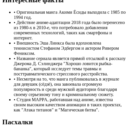
Интересные факты
•
Оригинальная манга Акими Ёсиды выходила с 1985 по
1994 год.
•
Действие аниме-адаптации 2018 года было перенесено
из 1980-х в 2010-е, что потребовало добавления
современных технологий, таких как смартфоны и
интернет.
•
Внешность Эша Линкса была вдохновлена
теннисистом Стефаном Эдбергом и актером Ривером
Фениксом.
•
Название сериала является прямой отсылкой к рассказу
Джерома Д. Сэлинджера "Хорошо ловится рыбка-
бананка", который исследует темы травмы и
посттравматического стрессового расстройства.
•
Несмотря на то, что манга публиковалась в журнале
для девушек (сёдзё), она завоевала огромную
популярность и среди мужской аудитории благодаря
своему серьезному тону и криминальному сюжету.
•
Студия MAPPA, работавшая над аниме, известна
своим высоким качеством анимации в таких проектах,
как "Атака титанов" и "Магическая битва".
Пасхалки