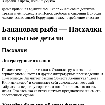
Хироаки Хирата, Дзюн Фукуяма
драма
криминал
мультфильм
Action & Adventure
детектив
Травма и её последствия
Поиск свободы и спасения
Природа
человеческих связей
Коррупция и злоупотребление властью
Банановая рыба — Пасхалки
и скрытые детали
Пасхалки
Литературные отсылки
Помимо очевидной отсылки к Сэлинджеру в названии, в
сериале упоминаются и другие литературные произведения. В
13-м эпизоде Эш читает рассказ Эрнеста Хемингуэя "Снега
Килиманджаро" и сравнивает себя с леопардом, который
забрался на вершину горы и там погиб, не зная, что он там
искал. Эта отсылка является прямым предзнаменованием его
собственной судьбы.
Узнайте больше об этом фильме