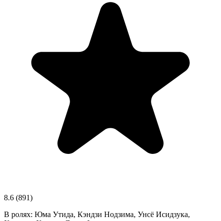
8.6
(891)
В ролях:
Юма Утида, Кэндзи Нодзима, Унсё Исидзука,