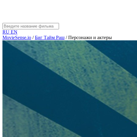
RU
EN
MovieSense.io
/
Биг Тайм Раш
/
Персонажи и актеры