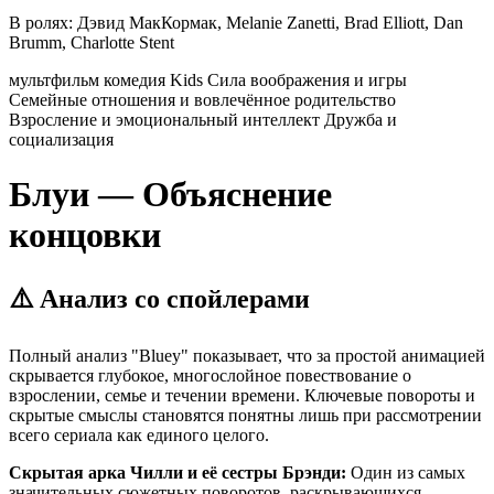
В ролях:
Дэвид МакКормак, Melanie Zanetti, Brad Elliott, Dan
Brumm, Charlotte Stent
мультфильм
комедия
Kids
Сила воображения и игры
Семейные отношения и вовлечённое родительство
Взросление и эмоциональный интеллект
Дружба и
социализация
Блуи — Объяснение
концовки
⚠️ Анализ со спойлерами
Полный анализ "Bluey" показывает, что за простой анимацией
скрывается глубокое, многослойное повествование о
взрослении, семье и течении времени. Ключевые повороты и
скрытые смыслы становятся понятны лишь при рассмотрении
всего сериала как единого целого.
Скрытая арка Чилли и её сестры Брэнди:
Один из самых
значительных сюжетных поворотов, раскрывающихся