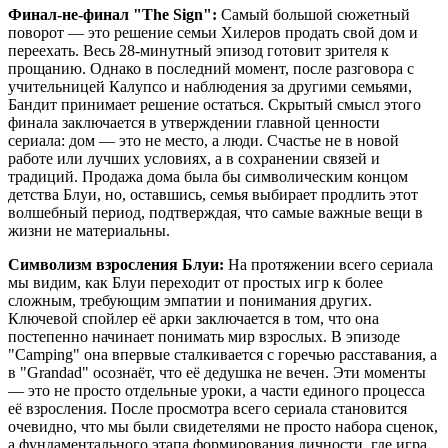
Финал-не-финал "The Sign":
Самый большой сюжетный
поворот — это решение семьи Хилеров продать свой дом и
переехать. Весь 28-минутный эпизод готовит зрителя к
прощанию. Однако в последний момент, после разговора с
учительницей Калупсо и наблюдения за другими семьями,
Бандит принимает решение остаться. Скрытый смысл этого
финала заключается в утверждении главной ценности
сериала: дом — это не место, а люди. Счастье не в новой
работе или лучших условиях, а в сохранении связей и
традиций. Продажа дома была бы символическим концом
детства Блуи, но, оставшись, семья выбирает продлить этот
волшебный период, подтверждая, что самые важные вещи в
жизни не материальны.
Символизм взросления Блуи:
На протяжении всего сериала
мы видим, как Блуи переходит от простых игр к более
сложным, требующим эмпатии и понимания других.
Ключевой спойлер её арки заключается в том, что она
постепенно начинает понимать мир взрослых. В эпизоде
"Camping" она впервые сталкивается с горечью расставания, а
в "Grandad" осознаёт, что её дедушка не вечен. Эти моменты
— это не просто отдельные уроки, а части единого процесса
её взросления. После просмотра всего сериала становится
очевидно, что мы были свидетелями не просто набора сценок,
а фундаментального этапа формирования личности, где игра