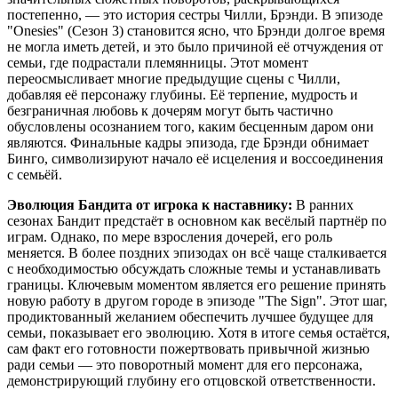
постепенно, — это история сестры Чилли, Брэнди. В эпизоде
"Onesies" (Сезон 3) становится ясно, что Брэнди долгое время
не могла иметь детей, и это было причиной её отчуждения от
семьи, где подрастали племянницы. Этот момент
переосмысливает многие предыдущие сцены с Чилли,
добавляя её персонажу глубины. Её терпение, мудрость и
безграничная любовь к дочерям могут быть частично
обусловлены осознанием того, каким бесценным даром они
являются. Финальные кадры эпизода, где Брэнди обнимает
Бинго, символизируют начало её исцеления и воссоединения
с семьёй.
Эволюция Бандита от игрока к наставнику:
В ранних
сезонах Бандит предстаёт в основном как весёлый партнёр по
играм. Однако, по мере взросления дочерей, его роль
меняется. В более поздних эпизодах он всё чаще сталкивается
с необходимостью обсуждать сложные темы и устанавливать
границы. Ключевым моментом является его решение принять
новую работу в другом городе в эпизоде "The Sign". Этот шаг,
продиктованный желанием обеспечить лучшее будущее для
семьи, показывает его эволюцию. Хотя в итоге семья остаётся,
сам факт его готовности пожертвовать привычной жизнью
ради семьи — это поворотный момент для его персонажа,
демонстрирующий глубину его отцовской ответственности.