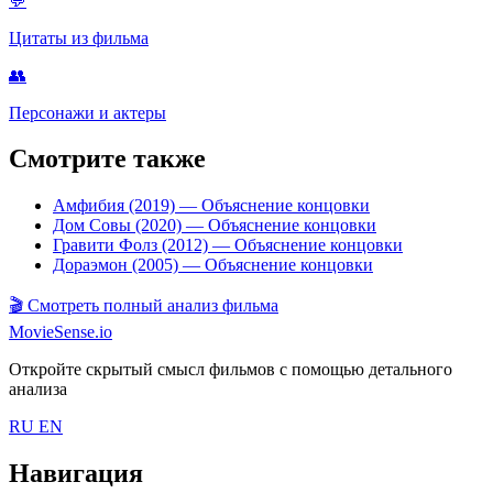
💬
Цитаты из фильма
👥
Персонажи и актеры
Смотрите также
Амфибия (2019)
— Объяснение концовки
Дом Совы (2020)
— Объяснение концовки
Гравити Фолз (2012)
— Объяснение концовки
Дораэмон (2005)
— Объяснение концовки
🎬
Смотреть полный анализ фильма
MovieSense.io
Откройте скрытый смысл фильмов с помощью детального
анализа
RU
EN
Навигация