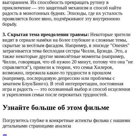
выгоранием. Их способность превращать рутину в
приключение — это защитный механизм и способ найти
радость в монотонных буднях. Эпизоды, где их усталость
проявляется более явно, подчёркивают эту внутреннюю
борьбу.
3. Скрытая тема преодоления травмы:
Некоторые зрители
видят в сериале намёки на более глубокие и сложные темы,
скрытые за весёлым фасадом. Например, в эпизоде "Onesies"
затрагивается тема бесплодия сестры Чилли, Брэнди. Это, а
также некоторые другие мимолётные моменты (например,
Чилли, говорящая, что ей нужно 20 минут, потому что она "не
справляется"), привели к теории, что семья Хилеров,
возможно, пережила какие-то трудности в прошлом
(например, послеродовую депрессию или проблемы с
зачатием Блуи/Бинго). В этой интерпретации, постоянная
игра и радость — это осознанный выбор и способ исцеления
и укрепления семьи после пережитых трудностей.
Узнайте больше об этом фильме
Погрузитесь глубже в конкретные аспекты фильма с нашими
детальными страницами анализа