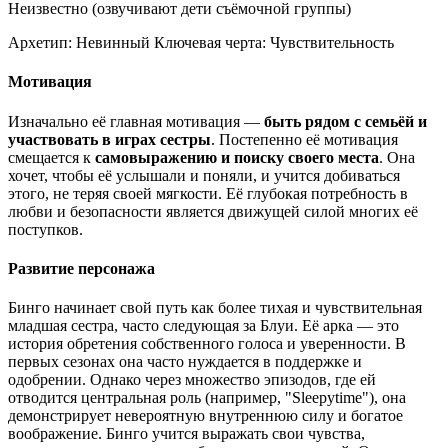
Неизвестно (озвучивают дети съёмочной группы)
Архетип:
Невинный
Ключевая черта:
Чувствительность
Мотивация
Изначально её главная мотивация —
быть рядом с семьёй и
участвовать в играх сестры
. Постепенно её мотивация
смещается к
самовыражению и поиску своего места
. Она
хочет, чтобы её услышали и поняли, и учится добиваться
этого, не теряя своей мягкости. Её глубокая потребность в
любви и безопасности является движущей силой многих её
поступков.
Развитие персонажа
Бинго начинает свой путь как более тихая и чувствительная
младшая сестра, часто следующая за Блуи. Её арка — это
история обретения собственного голоса и уверенности. В
первых сезонах она часто нуждается в поддержке и
одобрении. Однако через множество эпизодов, где ей
отводится центральная роль (например, "Sleepytime"), она
демонстрирует невероятную внутреннюю силу и богатое
воображение. Бинго учится выражать свои чувства,