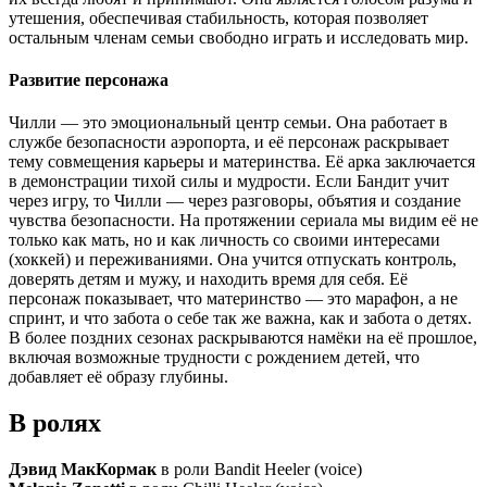
утешения, обеспечивая стабильность, которая позволяет
остальным членам семьи свободно играть и исследовать мир.
Развитие персонажа
Чилли — это эмоциональный центр семьи. Она работает в
службе безопасности аэропорта, и её персонаж раскрывает
тему совмещения карьеры и материнства. Её арка заключается
в демонстрации тихой силы и мудрости. Если Бандит учит
через игру, то Чилли — через разговоры, объятия и создание
чувства безопасности. На протяжении сериала мы видим её не
только как мать, но и как личность со своими интересами
(хоккей) и переживаниями. Она учится отпускать контроль,
доверять детям и мужу, и находить время для себя. Её
персонаж показывает, что материнство — это марафон, а не
спринт, и что забота о себе так же важна, как и забота о детях.
В более поздних сезонах раскрываются намёки на её прошлое,
включая возможные трудности с рождением детей, что
добавляет её образу глубины.
В ролях
Дэвид МакКормак
в роли Bandit Heeler (voice)