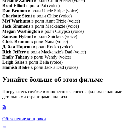
Melanie Zanetti
в роли Chilli Heeler (voice)
Brad Elliott
в роли Pat (voice)
Dan Brumm
в роли Uncle Stripe (voice)
Charlotte Stent
в роли Chloe (voice)
Myf Warhurst
в роли Aunt Trixie (voice)
Jack Simmons
в роли Mackenzie (voice)
Megan Washington
в роли Calypso (voice)
Samson Hyland
в роли Snickers (voice)
Chris Brumm
в роли Nana (voice)
Дейли Пирсон
в роли Rocko (voice)
Rich Jeffery
в роли Mackenzie's Dad (voice)
Emily Taheny
в роли Wendy (voice)
Leigh Sales
в роли Bella (voice)
Hamish Blake
в роли Jack's Dad (voice)
Узнайте больше об этом фильме
Погрузитесь глубже в конкретные аспекты фильма с нашими
детальными страницами анализа
🎬
Объяснение концовки