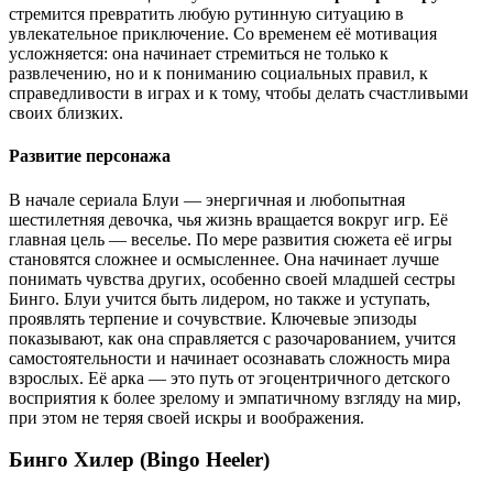
стремится превратить любую рутинную ситуацию в
увлекательное приключение. Со временем её мотивация
усложняется: она начинает стремиться не только к
развлечению, но и к пониманию социальных правил, к
справедливости в играх и к тому, чтобы делать счастливыми
своих близких.
Развитие персонажа
В начале сериала Блуи — энергичная и любопытная
шестилетняя девочка, чья жизнь вращается вокруг игр. Её
главная цель — веселье. По мере развития сюжета её игры
становятся сложнее и осмысленнее. Она начинает лучше
понимать чувства других, особенно своей младшей сестры
Бинго. Блуи учится быть лидером, но также и уступать,
проявлять терпение и сочувствие. Ключевые эпизоды
показывают, как она справляется с разочарованием, учится
самостоятельности и начинает осознавать сложность мира
взрослых. Её арка — это путь от эгоцентричного детского
восприятия к более зрелому и эмпатичному взгляду на мир,
при этом не теряя своей искры и воображения.
Бинго Хилер (Bingo Heeler)