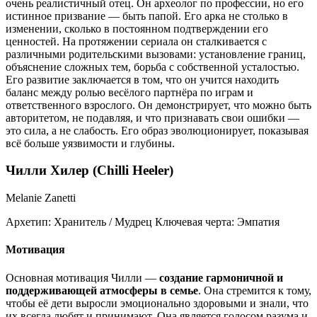
очень реалистичный отец. Он археолог по профессии, но его
истинное призвание — быть папой. Его арка не столько в
изменении, сколько в постоянном подтверждении его
ценностей. На протяжении сериала он сталкивается с
различными родительскими вызовами: установление границ,
объяснение сложных тем, борьба с собственной усталостью.
Его развитие заключается в том, что он учится находить
баланс между ролью весёлого партнёра по играм и
ответственного взрослого. Он демонстрирует, что можно быть
авторитетом, не подавляя, и что признавать свои ошибки —
это сила, а не слабость. Его образ эволюционирует, показывая
всё больше уязвимости и глубины.
Чилли Хилер (Chilli Heeler)
Melanie Zanetti
Архетип:
Хранитель / Мудрец
Ключевая черта:
Эмпатия
Мотивация
Основная мотивация Чилли —
создание гармоничной и
поддерживающей атмосферы в семье
. Она стремится к тому,
чтобы её дети выросли эмоционально здоровыми и знали, что
их всегда любят и принимают. Она является голосом разума и