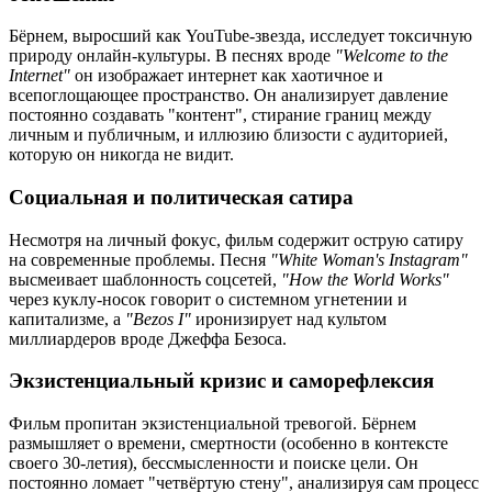
Бёрнем, выросший как YouTube-звезда, исследует токсичную
природу онлайн-культуры. В песнях вроде
"Welcome to the
Internet"
он изображает интернет как хаотичное и
всепоглощающее пространство. Он анализирует давление
постоянно создавать "контент", стирание границ между
личным и публичным, и иллюзию близости с аудиторией,
которую он никогда не видит.
Социальная и политическая сатира
Несмотря на личный фокус, фильм содержит острую сатиру
на современные проблемы. Песня
"White Woman's Instagram"
высмеивает шаблонность соцсетей,
"How the World Works"
через куклу-носок говорит о системном угнетении и
капитализме, а
"Bezos I"
иронизирует над культом
миллиардеров вроде Джеффа Безоса.
Экзистенциальный кризис и саморефлексия
Фильм пропитан экзистенциальной тревогой. Бёрнем
размышляет о времени, смертности (особенно в контексте
своего 30-летия), бессмысленности и поиске цели. Он
постоянно ломает "четвёртую стену", анализируя сам процесс