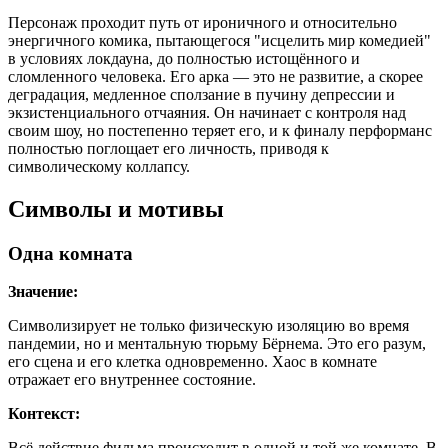
Персонаж проходит путь от ироничного и относительно
энергичного комика, пытающегося "исцелить мир комедией"
в условиях локдауна, до полностью истощённого и
сломленного человека. Его арка — это не развитие, а скорее
деградация, медленное сползание в пучину депрессии и
экзистенциального отчаяния. Он начинает с контроля над
своим шоу, но постепенно теряет его, и к финалу перформанс
полностью поглощает его личность, приводя к
символическому коллапсу.
Символы и мотивы
Одна комната
Значение:
Символизирует не только физическую изоляцию во время
пандемии, но и ментальную тюрьму Бёрнема. Это его разум,
его сцена и его клетка одновременно. Хаос в комнате
отражает его внутреннее состояние.
Контекст:
Всё действие фильма происходит в одной и той же комнате. В