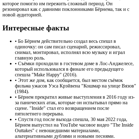
которое помогло им пережить сложный период. Он
резонировал как с давними поклонниками Бёрнема, так и с
новой аудиторией.
Интересные факты
•
Бо Бёрнем действительно создал весь спешл в
одиночку: он сам писал сценарий, режиссировал,
снимал, монтировал, исполнял всю музыку и играл
главную роль.
•
Съёмки проходили в гостевом доме в Лос-Анджелесе,
который использовался в финале его предыдущего
спешла "Make Happy" (2016).
•
Этот же дом, как сообщается, был местом съёмок
фильма ужасов Уэса Крэйвена "Кошмар на улице Вязов"
(1984).
•
Бёрнем прекратил живые выступления в 2016 году из-
за панических атак, которые он испытывал прямо на
сцене. "Inside" стал его возвращением после
пятилетнего перерыва.
•
Спустя год после выхода спешла, 30 мая 2022 года,
Бёрнем выпустил на YouTube часовое видео "The Inside
Outtakes" с невошедшими материалами,
альтернативными дублями и новыми песнями.