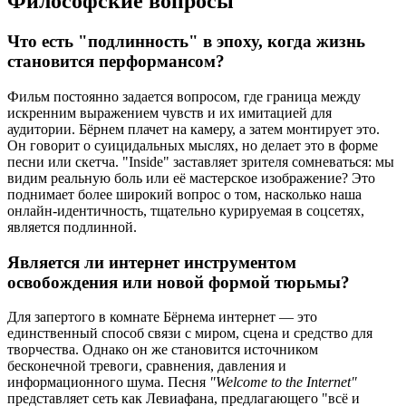
Философские вопросы
Что есть "подлинность" в эпоху, когда жизнь
становится перформансом?
Фильм постоянно задается вопросом, где граница между
искренним выражением чувств и их имитацией для
аудитории. Бёрнем плачет на камеру, а затем монтирует это.
Он говорит о суицидальных мыслях, но делает это в форме
песни или скетча. "Inside" заставляет зрителя сомневаться: мы
видим реальную боль или её мастерское изображение? Это
поднимает более широкий вопрос о том, насколько наша
онлайн-идентичность, тщательно курируемая в соцсетях,
является подлинной.
Является ли интернет инструментом
освобождения или новой формой тюрьмы?
Для запертого в комнате Бёрнема интернет — это
единственный способ связи с миром, сцена и средство для
творчества. Однако он же становится источником
бесконечной тревоги, сравнения, давления и
информационного шума. Песня
"Welcome to the Internet"
представляет сеть как Левиафана, предлагающего "всё и