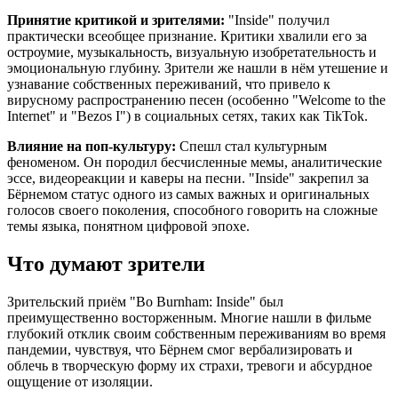
Принятие критикой и зрителями:
"Inside" получил
практически всеобщее признание. Критики хвалили его за
остроумие, музыкальность, визуальную изобретательность и
эмоциональную глубину. Зрители же нашли в нём утешение и
узнавание собственных переживаний, что привело к
вирусному распространению песен (особенно "Welcome to the
Internet" и "Bezos I") в социальных сетях, таких как TikTok.
Влияние на поп-культуру:
Спешл стал культурным
феноменом. Он породил бесчисленные мемы, аналитические
эссе, видеореакции и каверы на песни. "Inside" закрепил за
Бёрнемом статус одного из самых важных и оригинальных
голосов своего поколения, способного говорить на сложные
темы языка, понятном цифровой эпохе.
Что думают зрители
Зрительский приём "Bo Burnham: Inside" был
преимущественно восторженным. Многие нашли в фильме
глубокий отклик своим собственным переживаниям во время
пандемии, чувствуя, что Бёрнем смог вербализировать и
облечь в творческую форму их страхи, тревоги и абсурдное
ощущение от изоляции.