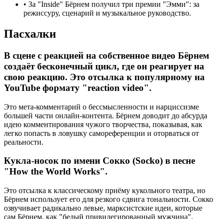
•
За "Inside" Бёрнем получил три премии "Эмми": за
режиссуру, сценарий и музыкальное руководство.
Пасхалки
В сцене с реакцией на собственное видео Бёрнем
создаёт бесконечный цикл, где он реагирует на
свою реакцию. Это отсылка к популярному на
YouTube формату "reaction video".
Это мета-комментарий о бессмысленности и нарциссизме
большей части онлайн-контента. Бёрнем доводит до абсурда
идею комментирования чужого творчества, показывая, как
легко попасть в ловушку самореференции и оторваться от
реальности.
Кукла-носок по имени Сокко (Socko) в песне
"How the World Works".
Это отсылка к классическому приёму кукольного театра, но
Бёрнем использует его для резкого сдвига тональности. Сокко
озвучивает радикально левые, марксистские идеи, которые
сам Бёрнем, как "белый привилегированный мужчина",