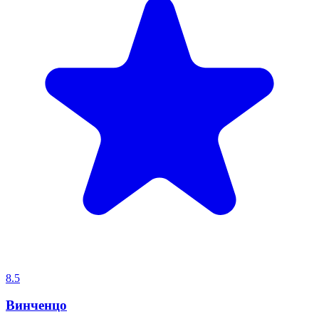
8.5
Винченцо