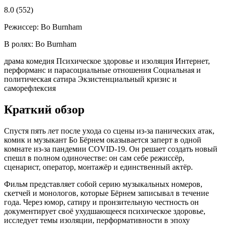
8.0
(552)
Режиссер:
Bo Burnham
В ролях:
Bo Burnham
драма
комедия
Психическое здоровье и изоляция
Интернет,
перформанс и парасоциальные отношения
Социальная и
политическая сатира
Экзистенциальный кризис и
саморефлексия
Краткий обзор
Спустя пять лет после ухода со сцены из-за панических атак,
комик и музыкант Бо Бёрнем оказывается заперт в одной
комнате из-за пандемии COVID-19. Он решает создать новый
спешл в полном одиночестве: он сам себе режиссёр,
сценарист, оператор, монтажёр и единственный актёр.
Фильм представляет собой серию музыкальных номеров,
скетчей и монологов, которые Бёрнем записывал в течение
года. Через юмор, сатиру и пронзительную честность он
документирует своё ухудшающееся психическое здоровье,
исследует темы изоляции, перформативности в эпоху