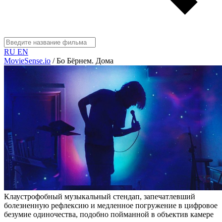
RU
EN
MovieSense.io
/
Бо Бёрнем. Дома
Клаустрофобный музыкальный стендап, запечатлевший
болезненную рефлексию и медленное погружение в цифровое
безумие одиночества, подобно пойманной в объектив камере