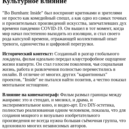
Культурное влияние
"Bo Burnham: Inside" был воспринят критиками и зрителями
не просто как комедийный спешл, а как одно из самых точных
и пронзительных произведений искусства, запечатлевших дух
времени пандемии COVID-19. Он вышел в тот момент, когда
мир начал постепенно выходить из изоляции, и стал своего
рода капсулой времени, отражающей коллективный опыт
тревоги, одиночества и цифровой перегрузки.
Исторический контекст:
Созданный в разгар глобального
локдауна, фильм идеально передал клаустрофобное ощущение
жизни взаперти. Он стал голосом поколения, чья социальная
жизнь, работа и развлечения полностью переместились в
онлайн. В отличие от многих других "карантинных"
проектов, "Inside" не пытался найти позитив, а честно показал
ментальное истощение.
Влияние на кинематограф:
Фильм размыл границы между
жанрами: это и стендап, и мюзикл, и драма, и
экспериментальное кино, и видео-арт. Его DIY-эстетика,
полностью реализованная одним человеком, показала, что для
создания мощного и визуально изобретательного
произведения не всегда нужна большая съёмочная группа, что
вдохновило многих независимых авторов.