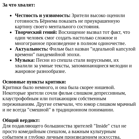
За что хвалят:
Честность и уязвимость:
Зрители высоко оценили
готовность Бёрнема показать не приукрашенную
картину своего ментального состояния.
Творческий гений:
Восхищение вызвал тот факт, что
один человек смог создать настолько сложное и
многогранное произведение в полном одиночестве.
Актуальность:
Фильм был назван "идеальной капсулой
времени" пандемийной эпохи.
Музыка:
Песни из спешла стали вирусными, их
хвалили за умные тексты, запоминающиеся мелодии и
жанровое разнообразие.
Основные пункты критики:
Критики было немного, и она была скорее нишевой.
Некоторые зрители сочли фильм слишком депрессивным,
клаустрофобным или потакающим собственным
переживаниям. Другие отмечали, что юмор слишком мрачный
и не всегда "смешной" в традиционном понимании.
Общий вердикт:
Для подавляющего большинства зрителей "Inside" стал не
просто комедийным спешлом, а важным культурным
событием и глубоко личным произведением искусства,