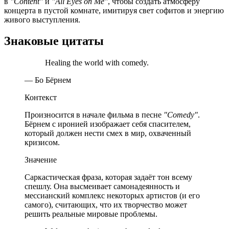
в
"Content"
и
"All Eyes on Me"
, чтобы создать атмосферу
концерта в пустой комнате, имитируя свет софитов и энергию
живого выступления.
Знаковые цитаты
Healing the world with comedy.
— Бо Бёрнем
Контекст
Произносится в начале фильма в песне
"Comedy"
.
Бёрнем с иронией изображает себя спасителем,
который должен нести смех в мир, охваченный
кризисом.
Значение
Саркастическая фраза, которая задаёт тон всему
спешлу. Она высмеивает самонадеянность и
мессианский комплекс некоторых артистов (и его
самого), считающих, что их творчество может
решить реальные мировые проблемы.