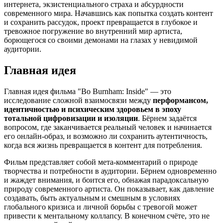
интернета, экзистенциального страха и абсурдности
современного мира. Начавшись как попытка создать контент
и сохранить рассудок, проект превращается в глубокое и
тревожное погружение во внутренний мир артиста,
борющегося со своими демонами на глазах у невидимой
аудитории.
Главная идея
Главная идея фильма "Bo Burnham: Inside" — это
исследование сложной взаимосвязи между
перформансом,
идентичностью и психическим здоровьем в эпоху
тотальной цифровизации и изоляции
. Бёрнем задаётся
вопросом, где заканчивается реальный человек и начинается
его онлайн-образ, и возможно ли сохранить аутентичность,
когда вся жизнь превращается в контент для потребления.
Фильм представляет собой мета-комментарий о природе
творчества и потребности в аудитории. Бёрнем одновременно
и жаждет внимания, и боится его, обнажая парадоксальную
природу современного артиста. Он показывает, как давление
создавать, быть актуальным и смешным в условиях
глобального кризиса и личной борьбы с тревогой может
привести к ментальному коллапсу. В конечном счёте, это не