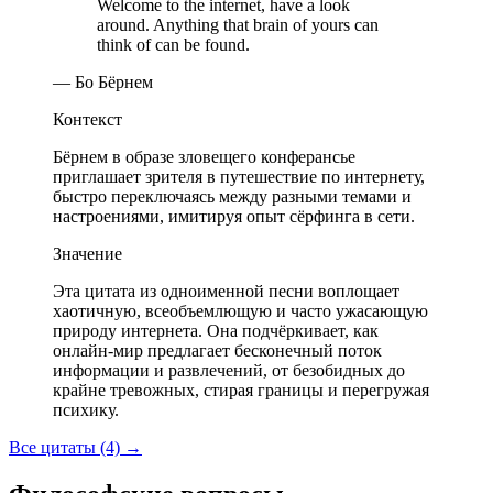
Welcome to the internet, have a look
around. Anything that brain of yours can
think of can be found.
— Бо Бёрнем
Контекст
Бёрнем в образе зловещего конферансье
приглашает зрителя в путешествие по интернету,
быстро переключаясь между разными темами и
настроениями, имитируя опыт сёрфинга в сети.
Значение
Эта цитата из одноименной песни воплощает
хаотичную, всеобъемлющую и часто ужасающую
природу интернета. Она подчёркивает, как
онлайн-мир предлагает бесконечный поток
информации и развлечений, от безобидных до
крайне тревожных, стирая границы и перегружая
психику.
Все цитаты (4)
→