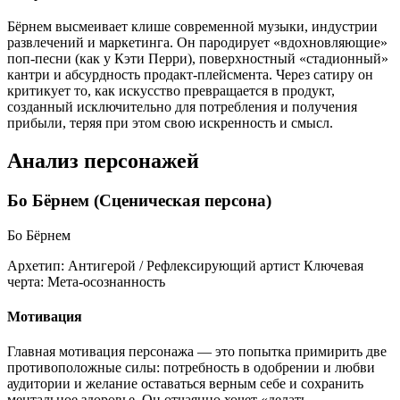
Бёрнем высмеивает клише современной музыки, индустрии
развлечений и маркетинга. Он пародирует «вдохновляющие»
поп-песни (как у Кэти Перри), поверхностный «стадионный»
кантри и абсурдность продакт-плейсмента. Через сатиру он
критикует то, как искусство превращается в продукт,
созданный исключительно для потребления и получения
прибыли, теряя при этом свою искренность и смысл.
Анализ персонажей
Бо Бёрнем (Сценическая персона)
Бо Бёрнем
Архетип:
Антигерой / Рефлексирующий артист
Ключевая
черта:
Мета-осознанность
Мотивация
Главная мотивация персонажа — это попытка примирить две
противоположные силы: потребность в одобрении и любви
аудитории и желание оставаться верным себе и сохранить
ментальное здоровье. Он отчаянно хочет «делать