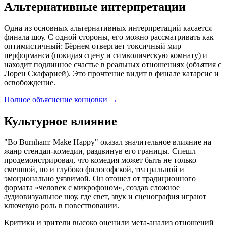
Альтернативные интерпретации
Одна из основных альтернативных интерпретаций касается
финала шоу. С одной стороны, его можно рассматривать как
оптимистичный: Бёрнем отвергает токсичный мир
перформанса (покидая сцену и символическую комнату) и
находит подлинное счастье в реальных отношениях (объятия с
Лорен Скафарией). Это прочтение видит в финале катарсис и
освобождение.
Полное объяснение концовки
→
Культурное влияние
"Bo Burnham: Make Happy" оказал значительное влияние на
жанр стендап-комедии, раздвинув его границы. Спешл
продемонстрировал, что комедия может быть не только
смешной, но и глубоко философской, театральной и
эмоционально уязвимой. Он отошел от традиционного
формата «человек с микрофоном», создав сложное
аудиовизуальное шоу, где свет, звук и сценография играют
ключевую роль в повествовании.
Критики и зрители высоко оценили мета-анализ отношений