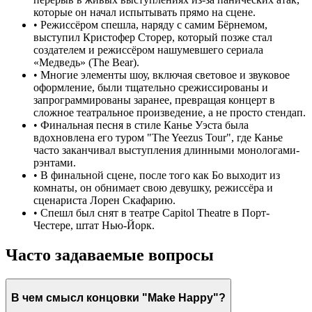
которые он начал испытывать прямо на сцене.
•
Режиссёром спешла, наряду с самим Бёрнемом,
выступил Кристофер Сторер, который позже стал
создателем и режиссёром нашумевшего сериала
«Медведь» (The Bear).
•
Многие элементы шоу, включая световое и звуковое
оформление, были тщательно срежиссированы и
запрограммированы заранее, превращая концерт в
сложное театральное произведение, а не просто стендап.
•
Финальная песня в стиле Канье Уэста была
вдохновлена его туром "The Yeezus Tour", где Канье
часто заканчивал выступления длинными монологами-
рэнтами.
•
В финальной сцене, после того как Бо выходит из
комнаты, он обнимает свою девушку, режиссёра и
сценариста Лорен Скафарию.
•
Спешл был снят в театре Capitol Theatre в Порт-
Честере, штат Нью-Йорк.
Часто задаваемые вопросы
В чем смысл концовки "Make Happy"?