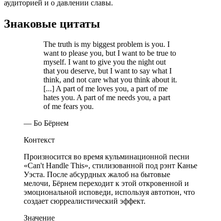
аудиторией и о давлении славы.
Знаковые цитаты
The truth is my biggest problem is you. I
want to please you, but I want to be true to
myself. I want to give you the night out
that you deserve, but I want to say what I
think, and not care what you think about it.
[...] A part of me loves you, a part of me
hates you. A part of me needs you, a part
of me fears you.
— Бо Бёрнем
Контекст
Произносится во время кульминационной песни
«Can't Handle This», стилизованной под рэнт Канье
Уэста. После абсурдных жалоб на бытовые
мелочи, Бёрнем переходит к этой откровенной и
эмоциональной исповеди, используя автотюн, что
создает сюрреалистический эффект.
Значение