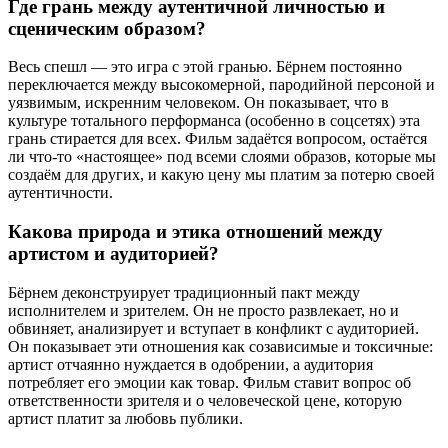
Где грань между аутентичной личностью и
сценическим образом?
Весь спешл — это игра с этой гранью. Бёрнем постоянно
переключается между высокомерной, пародийной персоной и
уязвимым, искренним человеком. Он показывает, что в
культуре тотального перформанса (особенно в соцсетях) эта
грань стирается для всех. Фильм задаётся вопросом, остаётся
ли что-то «настоящее» под всеми слоями образов, которые мы
создаём для других, и какую цену мы платим за потерю своей
аутентичности.
Какова природа и этика отношений между
артистом и аудиторией?
Бёрнем деконструирует традиционный пакт между
исполнителем и зрителем. Он не просто развлекает, но и
обвиняет, анализирует и вступает в конфликт с аудиторией.
Он показывает эти отношения как созависимые и токсичные:
артист отчаянно нуждается в одобрении, а аудитория
потребляет его эмоции как товар. Фильм ставит вопрос об
ответственности зрителя и о человеческой цене, которую
артист платит за любовь публики.