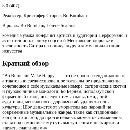
8.0
(407)
Режиссер:
Кристофер Сторер, Bo Burnham
В ролях:
Bo Burnham, Lorene Scafaria
комедия
музыка
Конфликт артиста и аудитории
Перформанс и
аутентичность в эпоху соцсетей
Ментальное здоровье и
тревожность
Сатира на поп-культуру и коммерциализацию
искусства
Краткий обзор
"Bo Burnham: Make Happy" — это не просто стендап-концерт,
а тщательно срежиссированное театральное представление,
сочетающее в себе музыкальные номера, сатирические скетчи
и глубоко личные монологи. Бо Бёрнем, используя свой
фирменный стиль, исследует темы славы, ожиданий
аудитории, ментального здоровья и абсурдности поп-
культуры. Шоу движется от уморительных пародий на
современные музыкальные жанры, такие как стадионный
кантри и хип-хоп, до пронзительных моментов самоанализа,
ставя под сомнение саму суть выступления и цель артиста —
«делать счастливыми».