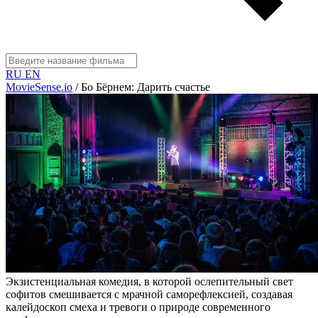
RU
EN
MovieSense.io
/
Бо Бёрнем: Дарить счастье
Экзистенциальная комедия, в которой ослепительный свет
софитов смешивается с мрачной саморефлексией, создавая
калейдоскоп смеха и тревоги о природе современного