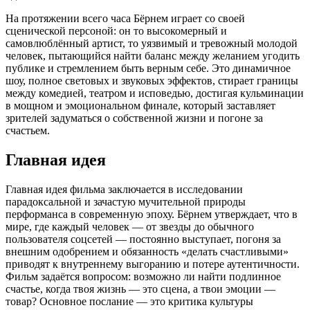
На протяжении всего часа Бёрнем играет со своей
сценической персоной: он то высокомерный и
самовлюблённый артист, то уязвимый и тревожный молодой
человек, пытающийся найти баланс между желанием угодить
публике и стремлением быть верным себе. Это динамичное
шоу, полное световых и звуковых эффектов, стирает границы
между комедией, театром и исповедью, достигая кульминации
в мощном и эмоциональном финале, который заставляет
зрителей задуматься о собственной жизни и погоне за
счастьем.
Главная идея
Главная идея фильма заключается в исследовании
парадоксальной и зачастую мучительной природы
перформанса в современную эпоху. Бёрнем утверждает, что в
мире, где каждый человек — от звезды до обычного
пользователя соцсетей — постоянно выступает, погоня за
внешним одобрением и обязанность «делать счастливыми»
приводят к внутреннему выгоранию и потере аутентичности.
Фильм задаётся вопросом: возможно ли найти подлинное
счастье, когда твоя жизнь — это сцена, а твои эмоции —
товар? Основное послание — это критика культуры