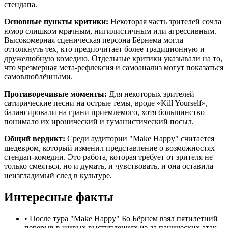
стендапа.
Основные пункты критики:
Некоторая часть зрителей сочла
юмор слишком мрачным, нигилистичным или агрессивным.
Высокомерная сценическая персона Бёрнема могла
оттолкнуть тех, кто предпочитает более традиционную и
дружелюбную комедию. Отдельные критики указывали на то,
что чрезмерная мета-рефлексия и самоанализ могут показаться
самовлюблёнными.
Противоречивые моменты:
Для некоторых зрителей
сатирические песни на острые темы, вроде «Kill Yourself»,
балансировали на грани приемлемого, хотя большинство
понимало их иронический и гуманистический посыл.
Общий вердикт:
Среди аудитории "Make Happy" считается
шедевром, который изменил представление о возможностях
стендап-комедии. Это работа, которая требует от зрителя не
только смеяться, но и думать, и чувствовать, и она оставила
неизгладимый след в культуре.
Интересные факты
•
После тура "Make Happy" Бо Бёрнем взял пятилетний
перерыв в живых выступлениях из-за панических атак,