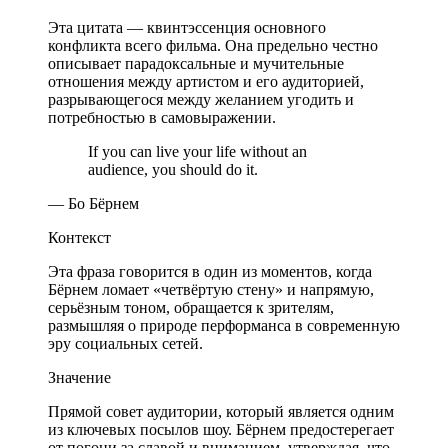
Эта цитата — квинтэссенция основного
конфликта всего фильма. Она предельно честно
описывает парадоксальные и мучительные
отношения между артистом и его аудиторией,
разрывающегося между желанием угодить и
потребностью в самовыражении.
If you can live your life without an
audience, you should do it.
— Бо Бёрнем
Контекст
Эта фраза говорится в один из моментов, когда
Бёрнем ломает «четвёртую стену» и напрямую,
серьёзным тоном, обращается к зрителям,
размышляя о природе перформанса в современную
эру социальных сетей.
Значение
Прямой совет аудитории, который является одним
из ключевых посылов шоу. Бёрнем предостерегает
от погони за славой и вниманием, утверждая, что