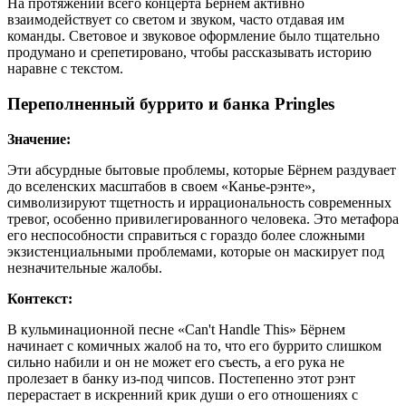
На протяжении всего концерта Бёрнем активно
взаимодействует со светом и звуком, часто отдавая им
команды. Световое и звуковое оформление было тщательно
продумано и срепетировано, чтобы рассказывать историю
наравне с текстом.
Переполненный буррито и банка Pringles
Значение:
Эти абсурдные бытовые проблемы, которые Бёрнем раздувает
до вселенских масштабов в своем «Канье-рэнте»,
символизируют тщетность и иррациональность современных
тревог, особенно привилегированного человека. Это метафора
его неспособности справиться с гораздо более сложными
экзистенциальными проблемами, которые он маскирует под
незначительные жалобы.
Контекст:
В кульминационной песне «Can't Handle This» Бёрнем
начинает с комичных жалоб на то, что его буррито слишком
сильно набили и он не может его съесть, а его рука не
пролезает в банку из-под чипсов. Постепенно этот рэнт
перерастает в искренний крик души о его отношениях с