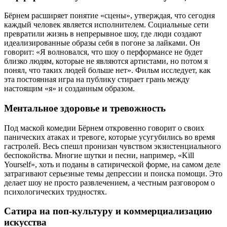
Бёрнем расширяет понятие «сцены», утверждая, что сегодня
каждый человек является исполнителем. Социальные сети
превратили жизнь в непрерывное шоу, где люди создают
идеализированные образы себя в погоне за лайками. Он
говорит: «Я волновался, что шоу о перформансе не будет
близко людям, которые не являются артистами, но потом я
понял, что таких людей больше нет». Фильм исследует, как
эта постоянная игра на публику стирает грань между
настоящим «я» и созданным образом.
Ментальное здоровье и тревожность
Под маской комедии Бёрнем откровенно говорит о своих
панических атаках и тревоге, которые усугубились во время
гастролей. Весь спешл пронизан чувством экзистенциального
беспокойства. Многие шутки и песни, например, «Kill
Yourself», хоть и поданы в сатирической форме, на самом деле
затрагивают серьезные темы депрессии и поиска помощи. Это
делает шоу не просто развлечением, а честным разговором о
психологических трудностях.
Сатира на поп-культуру и коммерциализацию
искусства