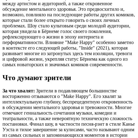
между артистом и аудиторией, а также откровенное
обсуждение ментального здоровья. Это предвосхитило и,
возможно, повлияло на последующие работы других комиков,
которые стали более открыто говорить о своих личных
проблемах. Шоу стало культовым среди молодой аудитории,
которая увидела в Бёрнеме голос своего поколения,
рефлексирующего о жизни в эпоху интернета и
перформативности. Влияние "Make Happy" особенно заметно
в контексте его следующей работы, "Inside" (2021), которая
развивает многие из затронутых здесь тем изоляции, тревоги
и цифровой жизни, укрепляя статус Бёрнема как одного из
самых новаторских и значимых комиков современности.
Что думают зрители
За что хвалят:
Зрители в подавляющем большинстве
восторженно отзываются о "Make Happy". Его хвалят за
интеллектуальную глубину, беспрецедентную откровенность
в обсуждении ментального здоровья и тревожности. Многие
отмечают гениальность сочетания музыки, комедии и
театральности, а также невероятную техническую сложность
постановки. Финал шоу, в частности песня-рэнт в стиле Канье
Уэста и тихое завершение за кулисами, часто называют одним
из самых сильных и запоминающихся моментов в истории