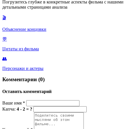
Погрузитесь глубже в конкретные аспекты фильма с нашими
которые происходили прямо во время выступлений. Давление
детальными страницами анализа
от гастролей и необходимость постоянно «делать
счастливыми» усугубили его состояние, и он решил уйти со
🎬
сцены, чтобы сосредоточиться на своём здоровье и других
проектах, таких как режиссура фильма «Восьмой класс».
Объяснение концовки
💬
Цитаты из фильма
👥
Персонажи и актеры
Комментарии (0)
Оставить комментарий
Ваше имя
*
Капча:
4 - 2 = ?