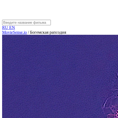
RU
EN
MovieSense.io
/
Богемская рапсодия