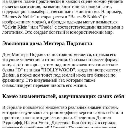
На заднем плане практически в каждой сцене можно увидеть
вывески магазинов, названия книг или заголовки газет,
содержащие каламбуры, связанные с животными. Например,
"Barnes & Noble" превращается в "Banes & Nobles" (с
изображением моржа), а бренды одежды могут называться
"Calvin Klein" или "Prada" с соответствующими животными в
логотипах. Это создает богатый и юмористический мир.
Эволюция дома Мистера Подхвоста
Дом Мистера Подхвоста постоянно меняется, отражая его
текущие увлечения и отношения. Сначала он имеет форму
конуса от попкорна, затем над ним появляются гигантские
буквы "D" из знака "HOLLYWOOD", когда он встречается с
Дайен, а позже дом тонет под землей из-за его бизнеса по
франкингу. Это визуальный гэг, который также
символизирует переменчивость его жизни.
Камео знаменитостей, озвучивающих самих себя
В сериале появляется множество реальных знаменитостей,
которые озвучивают антропоморфные версии самих себя или
просто играют эпизодические роли. Среди них Дэниел
Рэдклифф, Наоми Уоттс, Джессика Бил (которая в сериале
является бывшей женой Мистера Подхвоста и становится