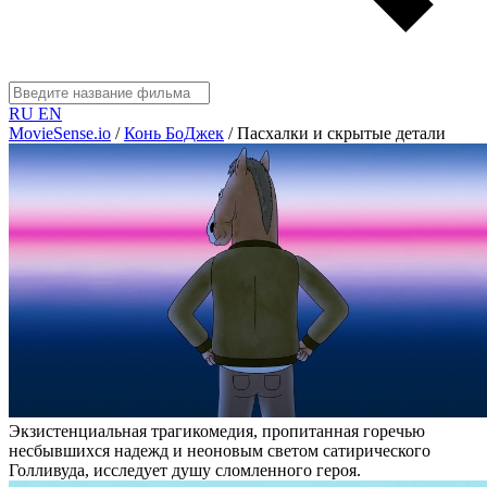
RU
EN
MovieSense.io
/
Конь БоДжек
/
Пасхалки и скрытые детали
Экзистенциальная трагикомедия, пропитанная горечью
несбывшихся надежд и неоновым светом сатирического
Голливуда, исследует душу сломленного героя.