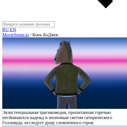
RU
EN
MovieSense.io
/
Конь БоДжек
Экзистенциальная трагикомедия, пропитанная горечью
несбывшихся надежд и неоновым светом сатирического
Голливуда, исследует душу сломленного героя.