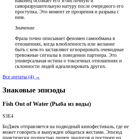
наконец осознает его эгоистичную и
саморазрушительную натуру после очередного его
проступка. Это момент ее прозрения и разрыва с
ним.
Значение
Фраза точно описывает феномен самообмана в
отношениях, когда влюбленность или желание
быть с кем-то заставляют игнорировать очевидные
тревожные сигналы в поведении партнера. Это
универсальная истина о токсичных отношениях и
склонности людей идеализировать других.
Все цитаты (4)
→
Знаковые эпизоды
Fish Out of Water (Рыба из воды)
S3E4
БоДжек отправляется на подводный кинофестиваль, где не
может говорить и вынужден общаться жестами. Эпизод
практически полностью лишен диалогов и построен на