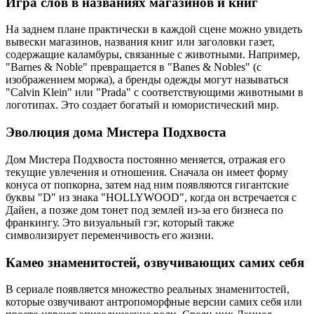
Игра слов в названиях магазинов и книг
На заднем плане практически в каждой сцене можно увидеть
вывески магазинов, названия книг или заголовки газет,
содержащие каламбуры, связанные с животными. Например,
"Barnes & Noble" превращается в "Banes & Nobles" (с
изображением моржа), а бренды одежды могут называться
"Calvin Klein" или "Prada" с соответствующими животными в
логотипах. Это создает богатый и юмористический мир.
Эволюция дома Мистера Подхвоста
Дом Мистера Подхвоста постоянно меняется, отражая его
текущие увлечения и отношения. Сначала он имеет форму
конуса от попкорна, затем над ним появляются гигантские
буквы "D" из знака "HOLLYWOOD", когда он встречается с
Дайен, а позже дом тонет под землей из-за его бизнеса по
франкингу. Это визуальный гэг, который также
символизирует переменчивость его жизни.
Камео знаменитостей, озвучивающих самих себя
В сериале появляется множество реальных знаменитостей,
которые озвучивают антропоморфные версии самих себя или