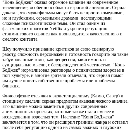
"Конь БоДжек" оказал огромное влияние на современное
телевидение, особенно в области взрослой анимации. Сериал
доказал, что мультфильмы могут быть не просто комедиями,
но и глубокими, серьезными драмами, исследующими
сложные психологические темы. Он стал одним из
флагманских проектов Netflix и укрепил репутацию
стримингового сервиса как производителя качественного и
смелого контента.
Шоу получило признание критиков за свою сценарную
работу, сложность персонажей и готовность говорить на такие
табуированные темы, как депрессия, зависимость и
суицидальные мысли, с беспрецедентной честностью. "Конь
БоДжек" нормализовал разговоры о психическом здоровье в
поп-культуре, и многие зрители отмечали, что сериал помог
им лучше понять собственные проблемы или проблемы
близких.
Философские отсылки к экзистенциализму (Камю, Сартр) и
стоицизму сделали сериал предметом академического анализа.
Его влияние можно заметить в других современных
анимационных проектах, которые также стали смелее в
исследовании взрослых тем. Наследие "Коня БоДжека"
заключается в том, что он расширил границы жанра и оставил
после себя репутацию одного из самых важных и глубоких