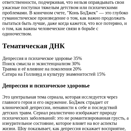
ответственности, подчеркивая, что нельзя оправдывать свои
ужасные поступки тяжелым детством или психическими
проблемами. В конечном счете, "Конь БоДжек" — это глубоко
гуманистическое произведение о том, как важно продолжать
пытаться быть лучше, даже когда кажется, что все потеряно, и
о том, как важны человеческие связи в борьбе с
одиночеством.
Тематическая ДНК
Депрессия и психическое здоровье
35%
Поиск смысла и экзистенциализм
30%
Травма и её влияние на поколения
20%
Сатира на Голливуд и культуру знаменитостей
15%
Депрессия и психическое здоровье
Это центральная тема сериала, которая исследуется через
главного героя и его окружение. БоДжек страдает от
клинической депрессии, ненависти к себе и последствий
детских травм. Сериал реалистично изображает природу
психических заболеваний: это не романтизированная грусть, а
изнурительное состояние, которое влияет на все аспекты
жизни. Шоу показывает, как депрессия искажает восприятие,