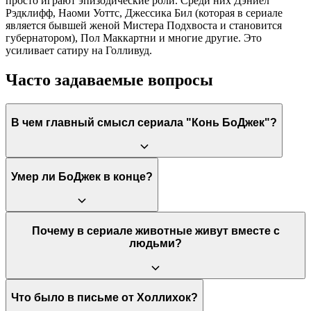
просто играют эпизодические роли. Среди них Дэниел
Рэдклифф, Наоми Уоттс, Джессика Бил (которая в сериале
является бывшей женой Мистера Подхвоста и становится
губернатором), Пол Маккартни и многие другие. Это
усиливает сатиру на Голливуд.
Часто задаваемые вопросы
В чем главный смысл сериала "Конь БоДжек"?
Главный смысл заключается в том, что жизнь сложна, в ней
Умер ли БоДжек в конце?
нет простых ответов, а путь к улучшению — это ежедневная и
трудная работа. Сериал исследует темы депрессии,
зависимости и травмы, показывая, что даже после самых
ужасных ошибок у человека остается возможность пытаться
Нет, БоДжек не умер. Создатель сериала подтвердил, что
Почему в сериале животные живут вместе с
стать лучше.
предпоследняя серия показывает его околосмертный опыт, но
людьми?
в финале он выживает. Он попадает в тюрьму, что является
метафорой необходимости столкнуться с последствиями своих
поступков, а не убежать от них через смерть.
Использование антропоморфных животных позволяет
Что было в письме от Холлихок?
создавать уникальный юмор (основанный на повадках