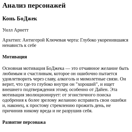
Анализ персонажей
Конь БоДжек
Уилл Арнетт
Архетип:
Антигерой
Ключевая черта:
Глубоко укоренившаяся
ненависть к себе
Мотивация
Основная мотивация БоДжека — это отчаянное желание быть
любимым и счастливым, которое он ошибочно пытается
удовлетворить через славу, алкоголь и мимолетные связи. Он
верит, что где-то глубоко внутри он "хороший", и ищет
внешнего подтверждения этому, особенно от Дайен. Эта
мотивация эволюционирует: от эгоистичного поиска
одобрения к более зрелому желанию исправить свои ошибки
и, наконец, к простому стремлению прожить день, не
причинив никому вреда и не разрушив себя.
Развитие персонажа