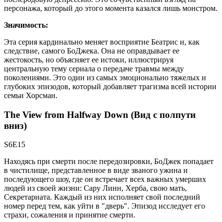
персонажа, который до этого момента казался лишь монстром.
Значимость:
Эта серия кардинально меняет восприятие Беатрис и, как
следствие, самого БоДжека. Она не оправдывает ее
жестокость, но объясняет ее истоки, иллюстрируя
центральную тему сериала о передаче травмы между
поколениями. Это один из самых эмоционально тяжелых и
глубоких эпизодов, который добавляет трагизма всей истории
семьи Хорсман.
The View from Halfway Down (Вид с полпути
вниз)
S6E15
Находясь при смерти после передозировки, БоДжек попадает
в чистилище, представленное в виде званого ужина и
последующего шоу, где он встречает всех важных умерших
людей из своей жизни: Сару Линн, Херба, свою мать,
Секретариата. Каждый из них исполняет свой последний
номер перед тем, как уйти в "дверь". Эпизод исследует его
страхи, сожаления и принятие смерти.