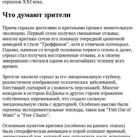
сериалов XXI века.
Что думают зрители
Прием сериала зрителями и критиками прошел значительную
эволюцию. Первый сезон получил смешанные отзывы;
многие критики сочли его поначалу очередной циничной
комедией в стиле "Гриффинов", хотя и отмечали потенциал.
Однако, начиная со второй половины первого сезона и далее,
сериал стал получать восторженные отзывы, и к своему
завершению считался одним из величайших телешоу всех
времен.
Зрители хвалили сериал за его эмоциональную глубину,
реалистичное изображение психических заболеваний,
блестящий сценарий и сложность персонажей. Многие
находили в истории БоДжека и других героев отражение
собственных переживаний, что создало сильную
эмоциональную связь с аудиторией. Особенно высоко были
оценены экспериментальные эпизоды, такие как "Fish Out of
Water" и "Free Churro".
Основным пунктом критики (особенно на ранних этапах)
была специфическая анимация и порой излишне мрачный,
депрессивный тон, который мог оттолкнуть часть аудитории.