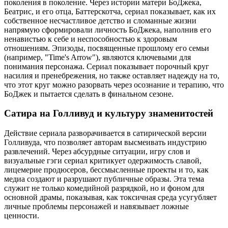
поколения в поколение. Через истории матери БоДжека,
Беатрис, и его отца, Баттерскотча, сериал показывает, как их
собственное несчастливое детство и сломанные жизни
напрямую сформировали личность БоДжека, наполнив его
ненавистью к себе и неспособностью к здоровым
отношениям. Эпизоды, посвященные прошлому его семьи
(например, "Time's Arrow"), являются ключевыми для
понимания персонажа. Сериал показывает порочный круг
насилия и пренебрежения, но также оставляет надежду на то,
что этот круг можно разорвать через осознание и терапию, что
БоДжек и пытается сделать в финальном сезоне.
Сатира на Голливуд и культуру знаменитостей
Действие сериала разворачивается в сатирической версии
Голливуда, что позволяет авторам высмеивать индустрию
развлечений. Через абсурдные ситуации, игру слов и
визуальные гэги сериал критикует одержимость славой,
лицемерие продюсеров, бессмысленные проекты и то, как
медиа создают и разрушают публичные образы. Эта тема
служит не только комедийной разрядкой, но и фоном для
основной драмы, показывая, как токсичная среда усугубляет
личные проблемы персонажей и навязывает ложные
ценности.