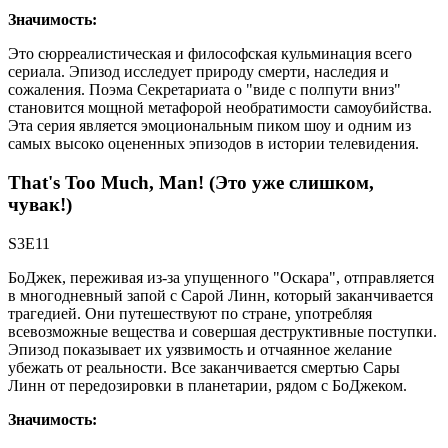
Значимость:
Это сюрреалистическая и философская кульминация всего
сериала. Эпизод исследует природу смерти, наследия и
сожаления. Поэма Секретариата о "виде с полпути вниз"
становится мощной метафорой необратимости самоубийства.
Эта серия является эмоциональным пиком шоу и одним из
самых высоко оцененных эпизодов в истории телевидения.
That's Too Much, Man! (Это уже слишком,
чувак!)
S3E11
БоДжек, переживая из-за упущенного "Оскара", отправляется
в многодневный запой с Сарой Линн, который заканчивается
трагедией. Они путешествуют по стране, употребляя
всевозможные вещества и совершая деструктивные поступки.
Эпизод показывает их уязвимость и отчаянное желание
убежать от реальности. Все заканчивается смертью Сары
Линн от передозировки в планетарии, рядом с БоДжеком.
Значимость: