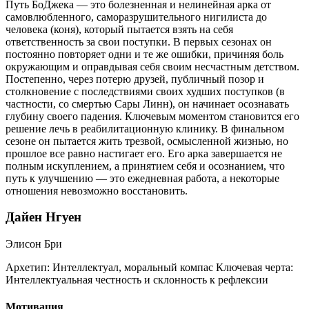
Путь БоДжека — это болезненная и нелинейная арка от
самовлюбленного, саморазрушительного нигилиста до
человека (коня), который пытается взять на себя
ответственность за свои поступки. В первых сезонах он
постоянно повторяет одни и те же ошибки, причиняя боль
окружающим и оправдывая себя своим несчастным детством.
Постепенно, через потерю друзей, публичный позор и
столкновение с последствиями своих худших поступков (в
частности, со смертью Сары Линн), он начинает осознавать
глубину своего падения. Ключевым моментом становится его
решение лечь в реабилитационную клинику. В финальном
сезоне он пытается жить трезвой, осмысленной жизнью, но
прошлое все равно настигает его. Его арка завершается не
полным искуплением, а принятием себя и осознанием, что
путь к улучшению — это ежедневная работа, а некоторые
отношения невозможно восстановить.
Дайен Нгуен
Элисон Бри
Архетип:
Интеллектуал, моральный компас
Ключевая черта:
Интеллектуальная честность и склонность к рефлексии
Мотивация