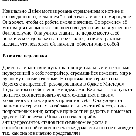
Изначально Дайен мотивирована стремлением к истине и
справедливости, желанием "разоблачать" и делать мир лучше.
Она хочет, чтобы её работа имела значение. Со временем её
мотивация смещается с внешнего воздействия на внутреннее
благополучие. Она учится ставить на первое место своё
психическое здоровье и личное счастье, а не абстрактные
идеалы, что позволяет ей, наконец, обрести мир с собой.
Развитие персонажа
Дайен начинает свой путь как принципиальный и несколько
неуверенный в себе гострайтер, стремящийся изменить мир к
лучшему своими текстами. На протяжении сериала она
борется с депрессией, разочарованием в браке с Мистером
Подхвостом и собственными идеалами. Её арка — это путь от
попыток соответствовать чужим ожиданиям и своим
завышенным стандартам к принятию себя. Она уходит от
написания серьезных разоблачительных статей к созданию
подростковых книг, которые приносят ей радость и помогают
другим. Её переезд в Чикаго и начало приёма
антидепрессантов становятся символом её роста и
способности найти личное счастье, даже если оно не выглядит
так, как она изначально представляла.