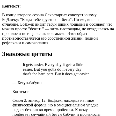
Контекст:
В конце второго сезона Секретариат советует юному
БоДжеку: "Когда тебе грустно — беги". Позже, впав в
отчаяние, БоДжек видит табун диких лошадей и осознает, что
можно просто "бежать" — жить настоящим, не оглядываясь на
прошлое и не ища великого смысла. Этот образ
противопоставляется его собственной жизни, полной
рефлексии и самокопания.
Знаковые цитаты
It gets easier. Every day it gets a little
easier. But you gotta do it every day —
that’s the hard part. But it does get easier.
— Бегун-бабуин
Контекст
Сезон 2, эпизод 12. БоДжек, находясь на пике
физической формы, но в эмоциональном упадке,
падает без сил во время пробежки. К нему
подбегает случайный бегун-бабуин и произносит