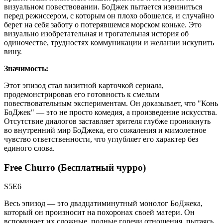
визуальном повествовании. БоДжек пытается извиниться
перед режиссером, с которым он плохо обошелся, и случайно
берет на себя заботу о потерявшемся морском коньке. Это
визуально изобретательная и трогательная история об
одиночестве, трудностях коммуникации и желании искупить
вину.
Значимость:
Этот эпизод стал визитной карточкой сериала,
продемонстрировав его готовность к смелым
повествовательным экспериментам. Он доказывает, что "Конь
БоДжек" — это не просто комедия, а произведение искусства.
Отсутствие диалогов заставляет зрителя глубже проникнуть
во внутренний мир БоДжека, его сожаления и мимолетное
чувство ответственности, что углубляет его характер без
единого слова.
Free Churro (Бесплатный чурро)
S5E6
Весь эпизод — это двадцатиминутный монолог БоДжека,
который он произносит на похоронах своей матери. Он
вспоминает их сложные, полные горечи отношения, пытаясь