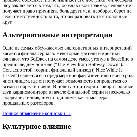
шоу заключается в том, что, осознав свои травмы, человек не
получает право причинять боль другим, а, наоборот, берет на
себя ответственность за то, чтобы разорвать этот порочный
круг.
Альтернативные интерпретации
Одна из самых обсуждаемых альтернативных интерпретаций
касается финала сериала. Некоторые зрители и критики
считают, что БоДжек на самом деле умер, утонув в бассейне в
предпоследнем эпизоде ("The View from Halfway Down").
Согласно этой теории, финальный эпизод ("Nice While It
Lasted") является его предсмертной фантазией или своего рода
чистилищем, где он получает возможность попрощаться со
всеми и обрести покой. В пользу этой теории говорит ровный
звук кардиомонитора в начале финальной серии и несколько
сюрреалистичная, почти идиллическая атмосфера
прощальных разговоров.
Полное объяснение концовки
→
Культурное влияние