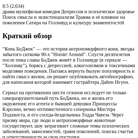
8.5
(2,634)
драма
мультфильм
комедия
Депрессия и психическое здоровье
Поиск смысла и экзистенциализм
Травма и её влияние на
поколения
Сатира на Голливуд и культуру знаменитостей
Краткий обзор
"Конь БоДжек" — это история антропоморфного коня, звезды
забытого ситкома 90-х "Horsin' Around". Спустя десятилетия
после пика славы БоДжек живёт в Голливуде (в сериале —
"Холливу"), борясь с депрессией, алкоголизмом и токсичными
моделями поведения. Пытаясь вернуть былую популярность и
найти смысл жизни, он решает опубликовать автобиографию,
для написания которой нанимает гострайтера Дайен Нгуен.
Сериал на протяжении шести сезонов исследует не только
саморазрушительный путь БоДжека, но и жизнь его
окружения: его агента и бывшей девушки Принцессы
Кэролин, вечно оптимистичного соперника Мистера
Подхвоста, и его соседа-бездельника Тодда Чавеза. Через
призму мира, где люди и антропоморфные животные
сосуществуют, шоу затрагивает сложные темы психических
заболеваний, зависимостей, травм поколений, поиска счастья
и ответственности за свои поступки.