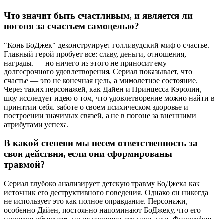
Что значит быть счастливым, и является ли
погоня за счастьем самоцелью?
"Конь БоДжек" деконструирует голливудский миф о счастье.
Главный герой пробует все: славу, деньги, отношения,
награды, — но ничего из этого не приносит ему
долгосрочного удовлетворения. Сериал показывает, что
счастье — это не конечная цель, а мимолетное состояние.
Через таких персонажей, как Дайен и Принцесса Кэролин,
шоу исследует идею о том, что удовлетворение можно найти в
принятии себя, заботе о своем психическом здоровье и
построении значимых связей, а не в погоне за внешними
атрибутами успеха.
В какой степени мы несем ответственность за
свои действия, если они сформированы
травмой?
Сериал глубоко анализирует детскую травму БоДжека как
источник его деструктивного поведения. Однако он никогда
не использует это как полное оправдание. Персонажи,
особенно Дайен, постоянно напоминают БоДжеку, что его
прошлое объясняет, но не извиняет его поступки. Философия