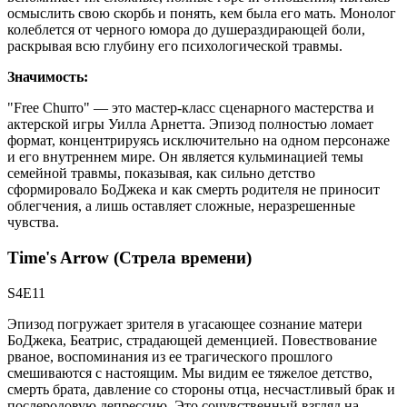
осмыслить свою скорбь и понять, кем была его мать. Монолог
колеблется от черного юмора до душераздирающей боли,
раскрывая всю глубину его психологической травмы.
Значимость:
"Free Churro" — это мастер-класс сценарного мастерства и
актерской игры Уилла Арнетта. Эпизод полностью ломает
формат, концентрируясь исключительно на одном персонаже
и его внутреннем мире. Он является кульминацией темы
семейной травмы, показывая, как сильно детство
сформировало БоДжека и как смерть родителя не приносит
облегчения, а лишь оставляет сложные, неразрешенные
чувства.
Time's Arrow (Стрела времени)
S4E11
Эпизод погружает зрителя в угасающее сознание матери
БоДжека, Беатрис, страдающей деменцией. Повествование
рваное, воспоминания из ее трагического прошлого
смешиваются с настоящим. Мы видим ее тяжелое детство,
смерть брата, давление со стороны отца, несчастливый брак и
послеродовую депрессию. Это сочувственный взгляд на