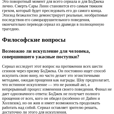
Это поворотный момент для всего сериала и для БоДжека
лично. Смерть Сары Линн становится его самым тяжким
грехом, который будет преследовать его до самого конца.
Эпизод безжалостно демонстрирует реальные, необратимые
последствия его саморазрушительного поведения,
окончательно переводя сериал из драмеди в полноценную
трагедию.
Философские вопросы
Возможно ли искупление для человека,
совершившего ужасные поступки?
Сериал исследует этот вопрос на протяжении всех шести
сезонов через призму БоДжека. Он постоянно ищет способ
искупить свою вину, но часто делает это эгоистичными
методами, ожидая прощения как награды. Шоу предполагает,
что истинное искупление — это не разовый акт, а
непрерывный процесс изменения своего поведения. Финал не
дает однозначного ответа: БоДжек не получает полного
прощения от всех, кого он обидел (особенно от Дайен и
Холлихок), но он жив и имеет возможность продолжать
работать над собой. Сериал оставляет зрителю решать,
достаточно ли этого для искупления.