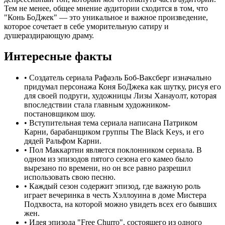
Тем не менее, общее мнение аудитории сходится в том, что
"Конь БоДжек" — это уникальное и важное произведение,
которое сочетает в себе уморительную сатиру и
душераздирающую драму.
Интересные факты
•
Создатель сериала Рафаэль Боб-Ваксберг изначально
придумал персонажа Коня БоДжека как шутку, рисуя его
для своей подруги, художницы Лизы Ханауолт, которая
впоследствии стала главным художником-
постановщиком шоу.
•
Вступительная тема сериала написана Патриком
Карни, барабанщиком группы The Black Keys, и его
дядей Ральфом Карни.
•
Пол Маккартни является поклонником сериала. В
одном из эпизодов пятого сезона его камео было
вырезано по времени, но он все равно разрешил
использовать свою песню.
•
Каждый сезон содержит эпизод, где важную роль
играет вечеринка в честь Хэллоуина в доме Мистера
Подхвоста, на которой можно увидеть всех его бывших
жен.
•
Идея эпизода "Free Churro", состоящего из одного