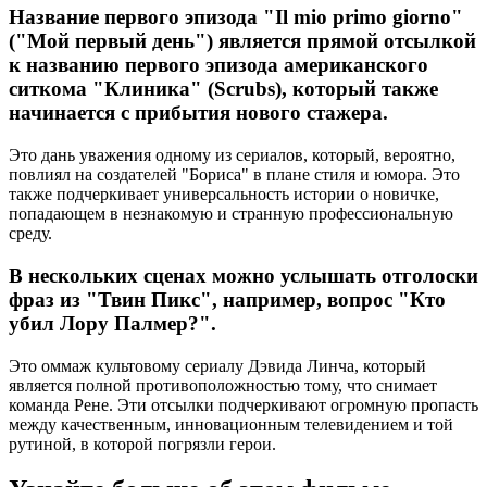
Название первого эпизода "Il mio primo giorno"
("Мой первый день") является прямой отсылкой
к названию первого эпизода американского
ситкома "Клиника" (Scrubs), который также
начинается с прибытия нового стажера.
Это дань уважения одному из сериалов, который, вероятно,
повлиял на создателей "Бориса" в плане стиля и юмора. Это
также подчеркивает универсальность истории о новичке,
попадающем в незнакомую и странную профессиональную
среду.
В нескольких сценах можно услышать отголоски
фраз из "Твин Пикс", например, вопрос "Кто
убил Лору Палмер?".
Это оммаж культовому сериалу Дэвида Линча, который
является полной противоположностью тому, что снимает
команда Рене. Эти отсылки подчеркивают огромную пропасть
между качественным, инновационным телевидением и той
рутиной, в которой погрязли герои.