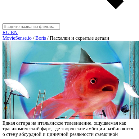
RU
EN
MovieSense.io
/
Boris
/
Пасхалки и скрытые детали
Едкая сатира на итальянское телевидение, ощущаемая как
трагикомический фарс, где творческие амбиции разбиваются
о стену абсурдной и циничной реальности съемочной