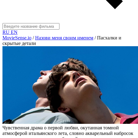
RU
EN
MovieSense.io
/
Назови меня своим именем
/
Пасхалки и
скрытые детали
Чувственная драма о первой любви, окутанная томной
атмосферой итальянского лета, словно акварельный набросок