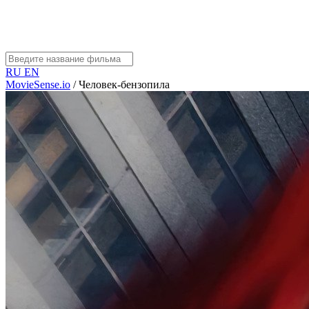
RU
EN
MovieSense.io
/
Человек-бензопила