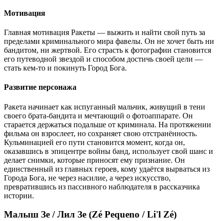
Мотивация
Главная мотивация Ракеты — выжить и найти свой путь за
пределами криминального мира фавелы. Он не хочет быть ни
бандитом, ни жертвой. Его страсть к фотографии становится
его путеводной звездой и способом достичь своей цели —
стать кем-то и покинуть Город Бога.
Развитие персонажа
Ракета начинает как испуганный мальчик, живущий в тени
своего брата-бандита и мечтающий о фотоаппарате. Он
старается держаться подальше от криминала. На протяжении
фильма он взрослеет, но сохраняет свою отстранённость.
Кульминацией его пути становится момент, когда он,
оказавшись в эпицентре войны банд, использует свой шанс и
делает снимки, которые приносят ему признание. Он
единственный из главных героев, кому удаётся вырваться из
Города Бога, не через насилие, а через искусство,
превратившись из пассивного наблюдателя в рассказчика
истории.
Малыш Зе / Лил Зе (Zé Pequeno / Li'l Zé)