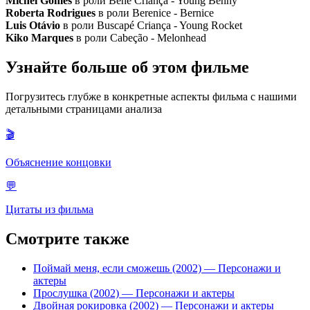
Michel Gomes
в роли Bené Criança - Young Benny
Roberta Rodrigues
в роли Berenice - Bernice
Luis Otávio
в роли Buscapé Criança - Young Rocket
Kiko Marques
в роли Cabeção - Melonhead
Узнайте больше об этом фильме
Погрузитесь глубже в конкретные аспекты фильма с нашими
детальными страницами анализа
🎬
Объяснение концовки
💬
Цитаты из фильма
Смотрите также
Поймай меня, если сможешь (2002)
— Персонажи и
актеры
Прослушка (2002)
— Персонажи и актеры
Двойная рокировка (2002)
— Персонажи и актеры