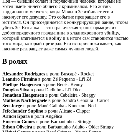
Нэд — бывший солдат и порядочный человек, который не
хотел иметь ничего общего с криминалом. Его жизнь
кардинально меняется, когда Малыш Зе избивает его и
насилует его девушку. Это событие превращает его в
мстителя. Он присоединяется к конкурирующей банде, чтобы
убить Зе. Его арка — это трагическая трансформация из
добропорядочного гражданина в хладнокровного убийцу,
который втягивается в войну и в итоге сам становится частью
того мира, который презирал. Его история показывает, как
насилие развращает даже самых лучших людей.
В ролях
Alexandre Rodrigues
в роли Buscapé - Rocket
Leandro Firmino
в роли Zé Pequeno - Li'l Zé
Phellipe Haagensen
в роли Bené - Benny
Douglas Silva
в роли Dadinho - Li'l Dice
Jonathan Haagensen
в роли Cabeleira - Shaggy
Matheus Nachtergaele
в роли Sandro Cenoura - Carrot
Seu Jorge
в роли Mané Galinha - Knockout Ned
Jefechander Suplino
в роли Alicate - Clipper
Алиси Брага
в роли Angélica
Emerson Gomes
в роли Barbantinho - Stringy
Edson Oliveira
в роли Barbantinho Adulto - Older Stringy