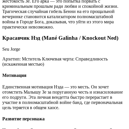
жестокость Зе. Его арка — это попытка порвать с
криминальным прошлым ради любви и спокойной жизни.
Трагическая случайная гибель Бенни на его прощальной
вечеринке становится катализатором полномасштабной
войны в Городе Бога, доказывая, что уйти из этого мира
практически невозможно.
Красавчик Нэд (Mané Galinha / Knockout Ned)
Seu Jorge
Архетип:
Мститель
Ключевая черта:
Справедливость
(искаженная местью)
Мотивация
Единственная мотивация Нэда — это месть. Он хочет
отомстить Малышу Зе за поруганную честь и изнасилование
его подруги. Эта личная вендетта быстро перерастает в
участие в полномасштабной войне банд, где первоначальная
цель теряется в общем хаосе.
Развитие персонажа