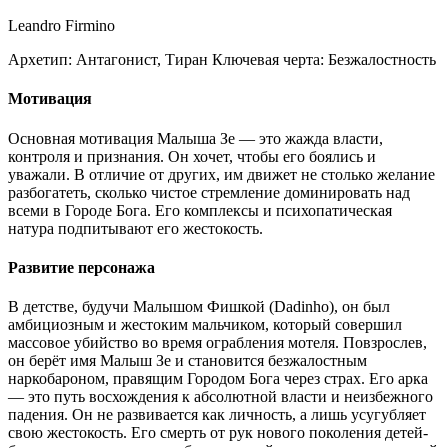
Leandro Firmino
Архетип:
Антагонист, Тиран
Ключевая черта:
Безжалостность
Мотивация
Основная мотивация Малыша Зе — это жажда власти,
контроля и признания. Он хочет, чтобы его боялись и
уважали. В отличие от других, им движет не столько желание
разбогатеть, сколько чистое стремление доминировать над
всеми в Городе Бога. Его комплексы и психопатическая
натура подпитывают его жестокость.
Развитие персонажа
В детстве, будучи Малышом Фишкой (Dadinho), он был
амбициозным и жестоким мальчиком, который совершил
массовое убийство во время ограбления мотеля. Повзрослев,
он берёт имя Малыш Зе и становится безжалостным
наркобароном, правящим Городом Бога через страх. Его арка
— это путь восхождения к абсолютной власти и неизбежного
падения. Он не развивается как личность, а лишь усугубляет
свою жестокость. Его смерть от рук нового поколения детей-