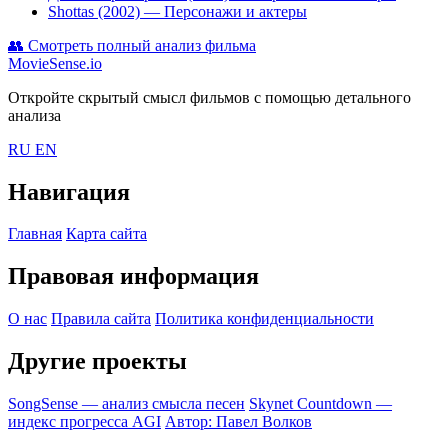
Shottas (2002)
— Персонажи и актеры
👥
Смотреть полный анализ фильма
MovieSense.io
Откройте скрытый смысл фильмов с помощью детального
анализа
RU
EN
Навигация
Главная
Карта сайта
Правовая информация
О нас
Правила сайта
Политика конфиденциальности
Другие проекты
SongSense — анализ смысла песен
Skynet Countdown —
индекс прогресса AGI
Автор: Павел Волков