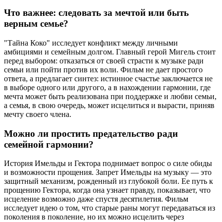
Что важнее: следовать за мечтой или быть
верным семье?
"Тайна Коко" исследует конфликт между личными
амбициями и семейным долгом. Главный герой Мигель стоит
перед выбором: отказаться от своей страсти к музыке ради
семьи или пойти против их воли. Фильм не дает простого
ответа, а предлагает синтез: истинное счастье заключается не
в выборе одного или другого, а в нахождении гармонии, где
мечта может быть реализована при поддержке и любви семьи,
а семья, в свою очередь, может исцелиться и вырасти, приняв
мечту своего члена.
Можно ли простить предательство ради
семейной гармонии?
История Имельды и Гектора поднимает вопрос о силе обиды
и возможности прощения. Запрет Имельды на музыку — это
защитный механизм, рожденный из глубокой боли. Ее путь к
прощению Гектора, когда она узнает правду, показывает, что
исцеление возможно даже спустя десятилетия. Фильм
исследует идею о том, что старые раны могут передаваться из
поколения в поколение, но их можно исцелить через