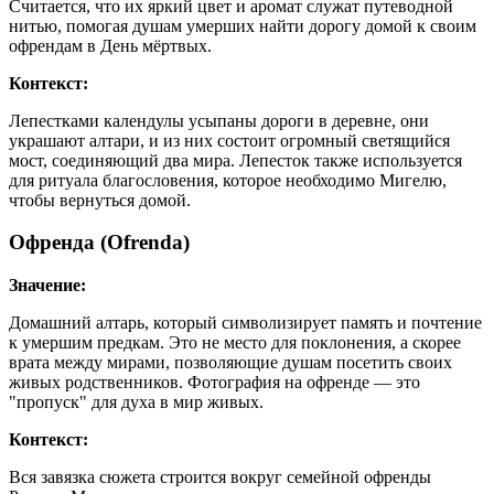
Считается, что их яркий цвет и аромат служат путеводной
нитью, помогая душам умерших найти дорогу домой к своим
офрендам в День мёртвых.
Контекст:
Лепестками календулы усыпаны дороги в деревне, они
украшают алтари, и из них состоит огромный светящийся
мост, соединяющий два мира. Лепесток также используется
для ритуала благословения, которое необходимо Мигелю,
чтобы вернуться домой.
Офренда (Ofrenda)
Значение:
Домашний алтарь, который символизирует память и почтение
к умершим предкам. Это не место для поклонения, а скорее
врата между мирами, позволяющие душам посетить своих
живых родственников. Фотография на офренде — это
"пропуск" для духа в мир живых.
Контекст:
Вся завязка сюжета строится вокруг семейной офренды