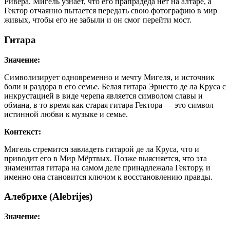
Ривера. Мигель узнает, что его прапрадеда нет на алтаре, а
Гектор отчаянно пытается передать свою фотографию в мир
живых, чтобы его не забыли и он смог перейти мост.
Гитара
Значение:
Символизирует одновременно и мечту Мигеля, и источник
боли и раздора в его семье. Белая гитара Эрнесто де ла Круса с
инкрустацией в виде черепа является символом славы и
обмана, в то время как старая гитара Гектора — это символ
истинной любви к музыке и семье.
Контекст:
Мигель стремится завладеть гитарой де ла Круса, что и
приводит его в Мир Мёртвых. Позже выясняется, что эта
знаменитая гитара на самом деле принадлежала Гектору, и
именно она становится ключом к восстановлению правды.
Алебрихе (Alebrijes)
Значение: