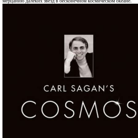
мерцанию далёких звёзд в бесконечном космическом океане.