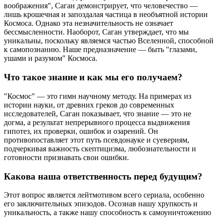
воображения", Саган демонстрирует, что человечество —
лишь крошечная и запоздалая частица в необъятной истории
Космоса. Однако эта незначительность не означает
бессмысленности. Наоборот, Саган утверждает, что мы
уникальны, поскольку являемся частью Вселенной, способной
к самопознанию. Наше предназначение — быть "глазами,
ушами и разумом" Космоса.
Что такое знание и как мы его получаем?
"Космос" — это гимн научному методу. На примерах из
истории науки, от древних греков до современных
исследователей, Саган показывает, что знание — это не
догма, а результат непрерывного процесса выдвижения
гипотез, их проверки, ошибок и озарений. Он
противопоставляет этот путь псевдонауке и суевериям,
подчеркивая важность скептицизма, любознательности и
готовности признавать свои ошибки.
Какова наша ответственность перед будущим?
Этот вопрос является лейтмотивом всего сериала, особенно
его заключительных эпизодов. Осознав нашу хрупкость и
уникальность, а также нашу способность к самоуничтожению