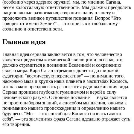
(особенно через ядерное оружие), мы, по мнению Сагана,
несём колоссальную ответственность. Мы должны преодолеть
национальные разногласия, сохранить нашу планету и
продолжить великое путешествие познания. Вопрос "Кто
говорит от имени Земли?" — это призыв к глобальному
сознанию и ответственности.
Главная идея
Главная идея сериала заключается в том, что человечество
является продуктом космической эволюции и, осознав это,
должно стремиться к познанию Вселенной и сохранению
своего мира. Карл Саган стремился донести до широкой
аудитории "космическую перспективу" — понимание того,
насколько мала и хрупка наша планета в масштабах Космоса,
и как важно преодолевать разногласия ради выживания вида.
Сериал пронизан глубоким гуманизмом и верой в силу
человеческого разума. Основное послание — наука является
не просто набором знаний, а способом мышления, ключом к
пониманию нашего происхождения и определению нашего
будущего. "Мы — это способ для Космоса познать самого
себя", — эта знаменитая фраза Сагана идеально отражает суть
его творения.