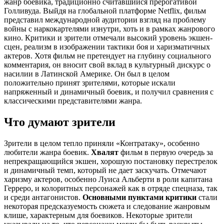
жанр боевика, традиционно считавшийся прерогативой
Голливуда. Выйдя на глобальной платформе Netflix, фильм
представил международной аудитории взгляд на проблему
войны с наркокартелями изнутри, хоть и в рамках жанрового
кино. Критики и зрители отмечали высокий уровень экшен-
сцен, реализм в изображении тактики боя и харизматичных
актеров. Хотя фильм не претендует на глубину социального
комментария, он вносит свой вклад в культурный дискурс о
насилии в Латинской Америке. Он был в целом
положительно принят зрителями, которые искали
напряженный и динамичный боевик, и получил сравнения с
классическими представителями жанра.
Что думают зрители
Зрители в целом тепло приняли «Контратаку», особенно
любители жанра боевик.
Хвалят
фильм в первую очередь за
непрекращающийся экшен, хорошую постановку перестрелок
и динамичный темп, который не дает заскучать. Отмечают
харизму актеров, особенно Луиса Альберти в роли капитана
Герреро, и колоритных персонажей как в отряде спецназа, так
и среди антагонистов.
Основными пунктами критики
стали
некоторая предсказуемость сюжета и следование жанровым
клише, характерным для боевиков. Некоторые зрители