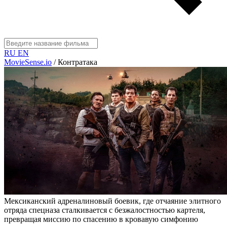
RU
EN
MovieSense.io
/
Контратака
Мексиканский адреналиновый боевик, где отчаяние элитного
отряда спецназа сталкивается с безжалостностью картеля,
превращая миссию по спасению в кровавую симфонию