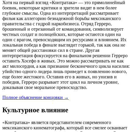
Хотя на первый взгляд «Контратака» — это прямолинейный
боевик, некоторые критики и зрители видят в нем более
глубокие смыслы. Одна из интерпретаций рассматривает
фильм как аллегорию безнадежной борьбы мексиканского
правительства с гидрой наркобизнеса. Отряд Герреро,
брошенный и отрезанный от командования, символизирует
честных солдат и полицейских, которые остаются один на
один с врагом, превосходящим их ресурсами и влиянием. Их
локальная победа в финале выглядит горькой, так как она не
меняет общей расстановки сил в стране. Другая
интерпретация фокусируется на финальном решении Герреро
оставить Хосефо в живых. Это можно рассматривать не как
акт милосердия, а как признание бесконечного цикла насилия:
убийство одного лидера лишь приведет к появлению нового,
еще более жестокого. Оставив его в живых, но унизив и
победив, Герреро разрывает этот цикл на личном уровне,
доказывая свое моральное превосходство.
Полное объяснение концовки
→
Культурное влияние
«Контратака» является представителем современного
мексиканского кинематографа, который все смелее осваивает