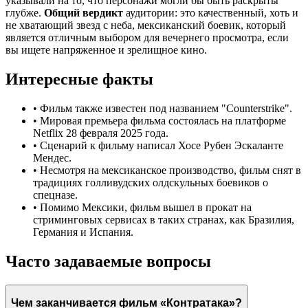
указывали на то, что персонажи могли бы быть раскрыты
глубже.
Общий вердикт
аудитории: это качественный, хоть и
не хватающий звезд с неба, мексиканский боевик, который
является отличным выбором для вечернего просмотра, если
вы ищете напряженное и зрелищное кино.
Интересные факты
•
Фильм также известен под названием "Counterstrike".
•
Мировая премьера фильма состоялась на платформе
Netflix 28 февраля 2025 года.
•
Сценарий к фильму написал Хосе Рубен Эскаланте
Мендес.
•
Несмотря на мексиканское производство, фильм снят в
традициях голливудских олдскульных боевиков о
спецназе.
•
Помимо Мексики, фильм вышел в прокат на
стриминговых сервисах в таких странах, как Бразилия,
Германия и Испания.
Часто задаваемые вопросы
Чем заканчивается фильм «Контратака»?