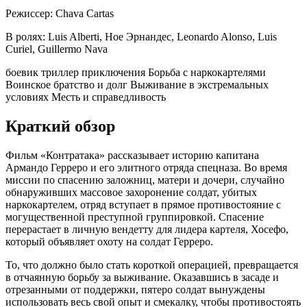
Режиссер:
Chava Cartas
В ролях:
Luis Alberti, Ное Эрнандес, Leonardo Alonso, Luis
Curiel, Guillermo Nava
боевик
триллер
приключения
Борьба с наркокартелями
Воинское братство и долг
Выживание в экстремальных
условиях
Месть и справедливость
Краткий обзор
Фильм «Контратака» рассказывает историю капитана
Армандо Герреро и его элитного отряда спецназа. Во время
миссии по спасению заложниц, матери и дочери, случайно
обнаруживших массовое захоронение солдат, убитых
наркокартелем, отряд вступает в прямое противостояние с
могущественной преступной группировкой. Спасение
перерастает в личную вендетту для лидера картеля, Хосефо,
который объявляет охоту на солдат Герреро.
То, что должно было стать короткой операцией, превращается
в отчаянную борьбу за выживание. Оказавшись в засаде и
отрезанными от поддержки, пятеро солдат вынуждены
использовать весь свой опыт и смекалку, чтобы противостоять