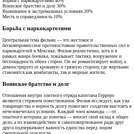
Борьба с наркокартелями
40%
Воинское братство и долг
30%
Выживание в экстремальных условиях
20%
Месть и справедливость
10%
Борьба с наркокартелями
Центральная тема фильма — это жестокое и
бескомпромиссное противостояние правительственных сил и
наркокартелей в Мексике. Фильм реалистично, хоть и в
рамках жанра боевика, показывает тактику, вооружение и
беспощадность обеих сторон. Он не романтизирует войну, а
демонстрирует ее кровавую и грязную сторону, где жертвами
становятся как комбатанты, так и мирные жители.
Воинское братство и долг
Отношения внутри элитного отряда капитана Герреро
являются стержнем повествования. Фильм исследует, как узы
товарищества и верность долгу помогают солдатам выстоять в
нечеловеческих условиях. Каждый член команды — от
опытного ветерана до новичка — вносит свой вклад в общее
дело, а их взаимодействие и самопожертвование ради друг
друга подчеркивают важность единства перед лицом
смертельной опасности.