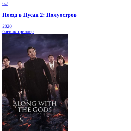
6.7
Поезд в Пусан 2: Полуостров
2020
боевик
триллер