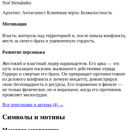
Noé Hernández
Архетип:
Антагонист
Ключевая черта:
Безжалостность
Мотивация
Власть, контроль над территорией и, после начала конфликта,
месть за своего брата и ущемленную гордость.
Развитие персонажа
Жестокий и властный лидер наркокартеля. Его арка — это
путь эскалации насилия, вызванного действиями отряда
Герреро и смертью его брата. Он превращает противостояние
из делового конфликта в личную вендетту, демонстрируя
свою беспощадность и ресурсы. Его поражение в финале —
не только физическое, но и моральное, когда его противник
проявляет милосердие.
Все персонажи и актеры (4)
→
Символы и мотивы
Массовое захоронение