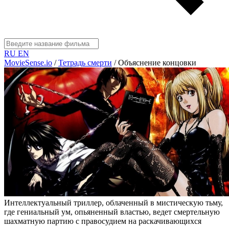
RU
EN
MovieSense.io
/
Тетрадь смерти
/
Объяснение концовки
Интеллектуальный триллер, облаченный в мистическую тьму,
где гениальный ум, опьяненный властью, ведет смертельную
шахматную партию с правосудием на раскачивающихся