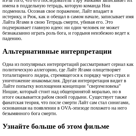
из-за того, что его последователь Тэру Миками записывает их
имена в поддельную тетрадь, которую команда Ниа
подменила. Осознав свое поражение, Лайт впадает в
истерику, и Рюк, как и обещал в самом начале, записывает имя
Лайта Ягами в свою Тетрадь смерти, убивая его. Это
подчеркивает главную идею: ни один человек не может
безнаказанно играть роль бога, и гордыня неизбежно ведет к
падению.
Альтернативные интерпретации
Одна из популярных интерпретаций рассматривает сериал как
политическую аллегорию, где Лайт Ягами олицетворяет
тоталитарного лидера, стремящегося к порядку через страх и
уничтожение инакомыслия. Другая интерпретация видит в
Лайте попытку воплощения концепции "сверхчеловека"
Ницше, который стоит над общепринятой моралью, но в
итоге оказывается рабом своей гордыни. Существует также
фанатская теория, что после смерти Лайт сам стал синигами,
основанная на появлении в OVA-эпизоде похожего на него
безымянного бога смерти.
Узнайте больше об этом фильме