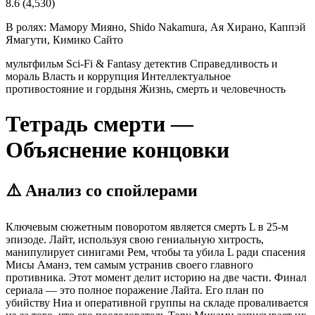
8.6
(4,530)
В ролях:
Мамору Мияно, Shido Nakamura, Ая Хирано, Каппэй
Ямагути, Кимико Сайто
мультфильм
Sci-Fi & Fantasy
детектив
Справедливость и
мораль
Власть и коррупция
Интеллектуальное
противостояние и гордыня
Жизнь, смерть и человечность
Тетрадь смерти —
Объяснение концовки
⚠️ Анализ со спойлерами
Ключевым сюжетным поворотом является смерть L в 25-м
эпизоде. Лайт, используя свою гениальную хитрость,
манипулирует синигами Рем, чтобы та убила L ради спасения
Мисы Аманэ, тем самым устранив своего главного
противника. Этот момент делит историю на две части. Финал
сериала — это полное поражение Лайта. Его план по
убийству Ниа и оперативной группы на складе проваливается