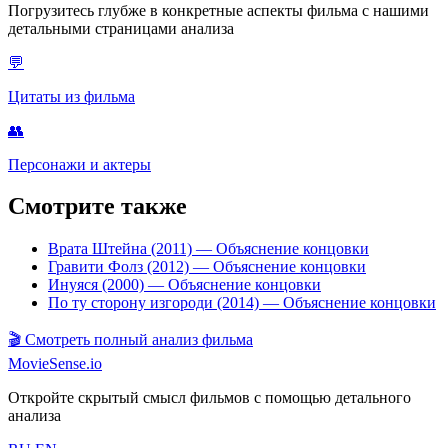
Погрузитесь глубже в конкретные аспекты фильма с нашими
детальными страницами анализа
💬
Цитаты из фильма
👥
Персонажи и актеры
Смотрите также
Врата Штейна (2011)
— Объяснение концовки
Гравити Фолз (2012)
— Объяснение концовки
Инуяся (2000)
— Объяснение концовки
По ту сторону изгороди (2014)
— Объяснение концовки
🎬
Смотреть полный анализ фильма
MovieSense.io
Откройте скрытый смысл фильмов с помощью детального
анализа