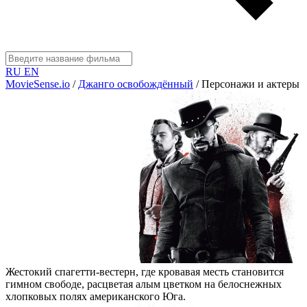
RU
EN
MovieSense.io
/
Джанго освобождённый
/
Персонажи и актеры
Жестокий спагетти-вестерн, где кровавая месть становится
гимном свободе, расцветая алым цветком на белоснежных
хлопковых полях американского Юга.