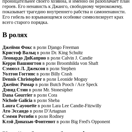
проницательнее своего хозяина, и именно он разоблачает план
героев. Его ненависть к Джанго, свободному чернокожему,
показывает трагедию внутреннего рабства и самоненависти.
Его гибель во взрывающемся особняке символизирует крах
всего старого порядка.
В ролях
Джейми Фокс
в роли Django Freeman
Кристоф Вальц
в роли Dr. King Schultz
Леонардо ДиКаприо
в роли Calvin J. Candie
Керри Вашингтон
в роли Broomhilda von Shaft
Сэмюэл Л. Джексон
в роли Stephen
Уолтон Гоггинс
в роли Billy Crash
Dennis Christopher
в роли Leonide Moguy
Джеймс Римар
в роли Butch Pooch / Ace Speck
Дэвид Стин
в роли Mr. Stonesipher
Dana Gourrier
в роли Cora
Nichole Galicia
в роли Sheba
Laura Cayouette
в роли Lara Lee Candie-Fitzwilly
Ато Эссандо
в роли D'Artagnan
Сэмми Ротиби
в роли Rodney
Клэй Донахью Фонтенот
в роли Big Fred's Opponent