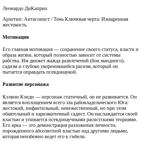
Леонардо ДиКаприо
Архетип:
Антагонист / Тень
Ключевая черта:
Изощренная
жестокость
Мотивация
Его главная мотивация — сохранение своего статуса, власти и
образа жизни, который полностью зависит от системы
рабства. Им движет жажда развлечений (бои мандинго),
садизм и глубоко укоренившийся расизм, который он
пытается оправдать псевдонаукой.
Развитие персонажа
Кэлвин Кэнди — персонаж статичный, он не развивается. Он
является воплощением всего зла рабовладельческого Юга:
жестокий, инфантильный, невежественный, но при этом
обаятельный и харизматичный садист. Он наслаждается своей
властью и упивается псевдонаучными расистскими теориями.
Его арка — это демонстрация разложения личности,
порожденного абсолютной властью над другими людьми,
которая неизбежно ведет его к гибели.