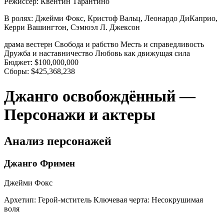
Режиссер:
Квентин Тарантино
В ролях:
Джейми Фокс, Кристоф Вальц, Леонардо ДиКаприо,
Керри Вашингтон, Сэмюэл Л. Джексон
драма
вестерн
Свобода и рабство
Месть и справедливость
Дружба и наставничество
Любовь как движущая сила
Бюджет:
$100,000,000
Сборы:
$425,368,238
Джанго освобождённый —
Персонажи и актеры
Анализ персонажей
Джанго Фримен
Джейми Фокс
Архетип:
Герой-мститель
Ключевая черта:
Несокрушимая
воля