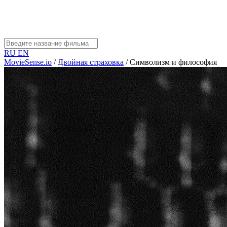
RU
EN
MovieSense.io
/
Двойная страховка
/
Символизм и философия