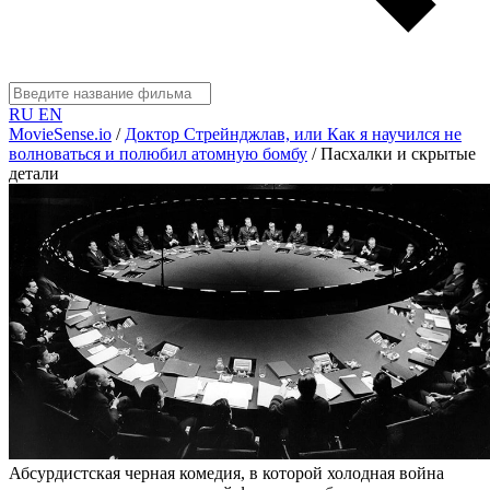
RU
EN
MovieSense.io
/
Доктор Стрейнджлав, или Как я научился не
волноваться и полюбил атомную бомбу
/
Пасхалки и скрытые
детали
Абсурдистская черная комедия, в которой холодная война