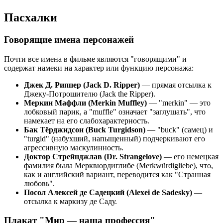
Пасхалки
Говорящие имена персонажей
Почти все имена в фильме являются "говорящими" и
содержат намеки на характер или функцию персонажа:
Джек Д. Риппер (Jack D. Ripper)
— прямая отсылка к
Джеку-Потрошителю (Jack the Ripper).
Меркин Маффли (Merkin Muffley)
— "merkin" — это
лобковый парик, а "muffle" означает "заглушать", что
намекает на его слабохарактерность.
Бак Тёрджидсон (Buck Turgidson)
— "buck" (самец) и
"turgid" (набухший, напыщенный) подчеркивают его
агрессивную маскулинность.
Доктор Стрейнджлав (Dr. Strangelove)
— его немецкая
фамилия была Мерквюрдиглибе (Merkwürdigliebe), что,
как и английский вариант, переводится как "Странная
любовь".
Посол Алексей де Садецкий (Alexei de Sadesky)
—
отсылка к маркизу де Саду.
Плакат "Мир — наша профессия"