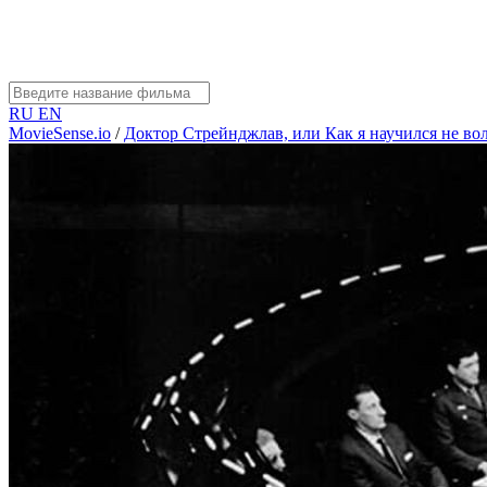
RU
EN
MovieSense.io
/
Доктор Стрейнджлав, или Как я научился не в