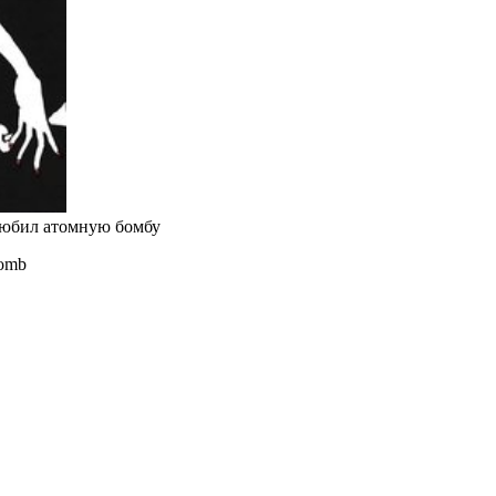
олюбил атомную бомбу
Bomb