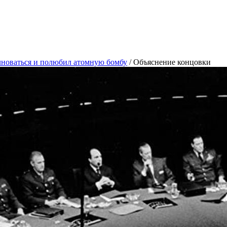
олноваться и полюбил атомную бомбу
/
Объяснение концовки