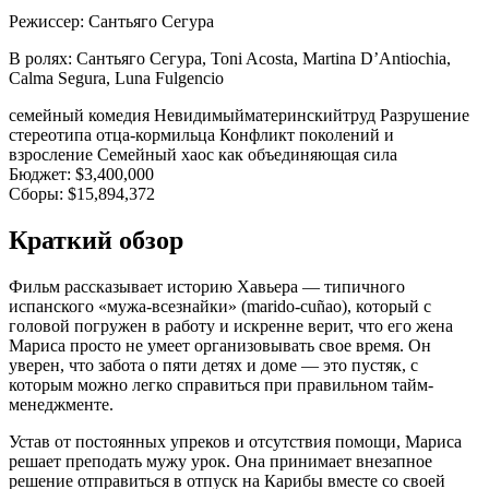
Режиссер:
Сантьяго Сегура
В ролях:
Сантьяго Сегура, Toni Acosta, Martina D’Antiochia,
Calma Segura, Luna Fulgencio
семейный
комедия
Невидимыйматеринскийтруд
Разрушение
стереотипа отца-кормильца
Конфликт поколений и
взросление
Семейный хаос как объединяющая сила
Бюджет:
$3,400,000
Сборы:
$15,894,372
Краткий обзор
Фильм рассказывает историю Хавьера — типичного
испанского «мужа-всезнайки» (marido-cuñao), который с
головой погружен в работу и искренне верит, что его жена
Мариса просто не умеет организовывать свое время. Он
уверен, что забота о пяти детях и доме — это пустяк, с
которым можно легко справиться при правильном тайм-
менеджменте.
Устав от постоянных упреков и отсутствия помощи, Мариса
решает преподать мужу урок. Она принимает внезапное
решение отправиться в отпуск на Карибы вместе со своей