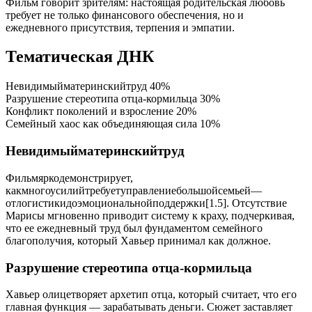
Фильм говорит зрителям: настоящая родительская любовь
требует не только финансового обеспечения, но и
ежедневного присутствия, терпения и эмпатии.
Тематическая ДНК
Невидимыйматеринскийтруд
40%
Разрушение стереотипа отца-кормильца
30%
Конфликт поколений и взросление
20%
Семейный хаос как объединяющая сила
10%
Невидимыйматеринскийтруд
Фильмяркодемонстрирует,
какмногоусилийтребуетуправлениебольшойсемьей—
отлогистикидоэмоциональнойподдержки[1.5]. Отсутствие
Марисы мгновенно приводит систему к краху, подчеркивая,
что ее ежедневный труд был фундаментом семейного
благополучия, который Хавьер принимал как должное.
Разрушение стереотипа отца-кормильца
Хавьер олицетворяет архетип отца, который считает, что его
главная функция — зарабатывать деньги. Сюжет заставляет