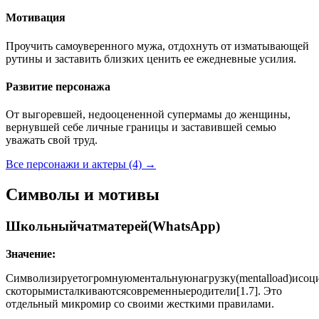
Мотивация
Проучить самоуверенного мужа, отдохнуть от изматывающей
рутины и заставить близких ценить ее ежедневные усилия.
Развитие персонажа
От выгоревшей, недооцененной супермамы до женщины,
вернувшей себе личные границы и заставившей семью
уважать свой труд.
Все персонажи и актеры (4)
→
Символы и мотивы
Школьныйчатматерей(WhatsApp)
Значение:
Символизируетогромнуюментальнуюнагрузку(mentalload)исоци
скоторымисталкиваютсясовременныеродители[1.7]. Это
отдельный микромир со своими жесткими правилами.