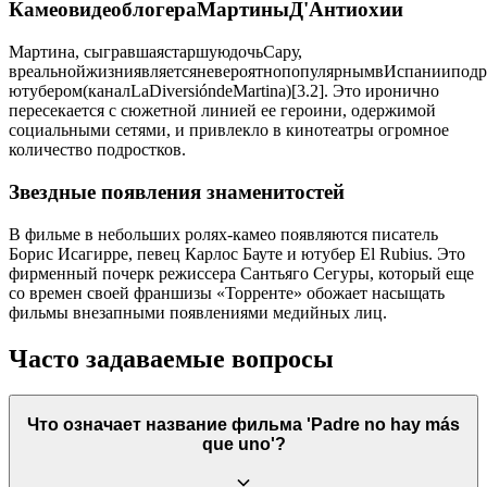
КамеовидеоблогераМартиныД'Антиохии
Мартина, сыгравшаястаршуюдочьСару,
вреальнойжизниявляетсяневероятнопопулярнымвИспанииподр
ютубером(каналLaDiversióndeMartina)[3.2]. Это иронично
пересекается с сюжетной линией ее героини, одержимой
социальными сетями, и привлекло в кинотеатры огромное
количество подростков.
Звездные появления знаменитостей
В фильме в небольших ролях-камео появляются писатель
Борис Исагирре, певец Карлос Бауте и ютубер El Rubius. Это
фирменный почерк режиссера Сантьяго Сегуры, который еще
со времен своей франшизы «Торренте» обожает насыщать
фильмы внезапными появлениями медийных лиц.
Часто задаваемые вопросы
Что означает название фильма 'Padre no hay más
que uno'?