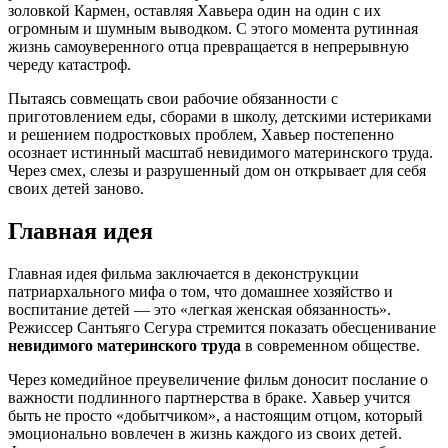
золовкой Кармен, оставляя Хавьера один на один с их
огромным и шумным выводком. С этого момента рутинная
жизнь самоуверенного отца превращается в непрерывную
череду катастроф.
Пытаясь совмещать свои рабочие обязанности с
приготовлением еды, сборами в школу, детскими истериками
и решением подростковых проблем, Хавьер постепенно
осознает истинный масштаб невидимого материнского труда.
Через смех, слезы и разрушенный дом он открывает для себя
своих детей заново.
Главная идея
Главная идея фильма заключается в деконструкции
патриархального мифа о том, что домашнее хозяйство и
воспитание детей — это «легкая женская обязанность».
Режиссер Сантьяго Сегура стремится показать обесценивание
невидимого материнского труда
в современном обществе.
Через комедийное преувеличение фильм доносит послание о
важности подлинного партнерства в браке. Хавьер учится
быть не просто «добытчиком», а настоящим отцом, который
эмоционально вовлечен в жизнь каждого из своих детей.