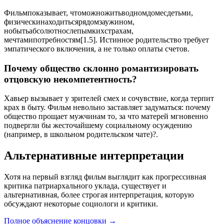
Фильмпоказывает, чтоможножитьводномдомесдетьми,
физическинаходитьсярядомзаужином,
нобытьабсолютнослепымкихстрахам,
мечтамипотребностям[1.5]. Истинное родительство требует
эмпатического включения, а не только оплаты счетов.
Почему общество склонно романтизировать
отцовскую некомпетентность?
Хавьер вызывает у зрителей смех и сочувствие, когда терпит
крах в быту. Фильм невольно заставляет задуматься: почему
общество прощает мужчинам то, за что матерей мгновенно
подвергли бы жесточайшему социальному осуждению
(например, в школьном родительском чате)?.
Альтернативные интерпретации
Хотя на первый взгляд фильм выглядит как прогрессивная
критика патриархального уклада, существует и
альтернативная, более строгая интерпретация, которую
обсуждают некоторые социологи и критики.
Полное объяснение концовки
→