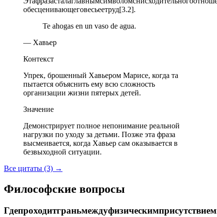
Этафразасталаглавнымсимволомснисходительногоотнош
обесценивающеговесьеетруд[3.2].
Te ahogas en un vaso de agua.
— Хавьер
Контекст
Упрек, брошенный Хавьером Марисе, когда та
пытается объяснить ему всю сложность
организации жизни пятерых детей.
Значение
Демонстрирует полное непонимание реальной
нагрузки по уходу за детьми. Позже эта фраза
высмеивается, когда Хавьер сам оказывается в
безвыходной ситуации.
Все цитаты (3)
→
Философские вопросы
Гдепроходитграньмеждуфизическимприсутствием