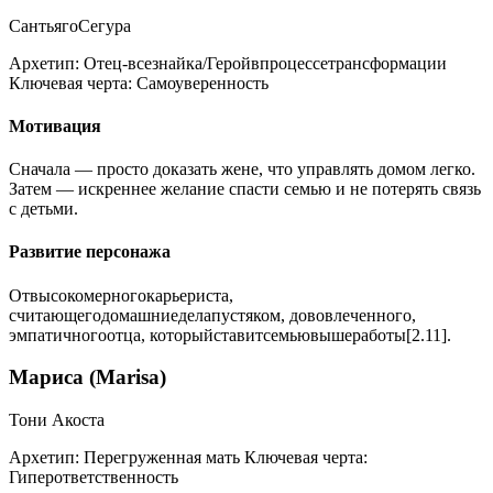
СантьягоСегура
Архетип:
Отец-всезнайка/Геройвпроцессетрансформации
Ключевая черта:
Самоуверенность
Мотивация
Сначала — просто доказать жене, что управлять домом легко.
Затем — искреннее желание спасти семью и не потерять связь
с детьми.
Развитие персонажа
Отвысокомерногокарьериста,
считающегодомашниеделапустяком, дововлеченного,
эмпатичногоотца, которыйставитсемьювышеработы[2.11].
Мариса (Marisa)
Тони Акоста
Архетип:
Перегруженная мать
Ключевая черта:
Гиперответственность