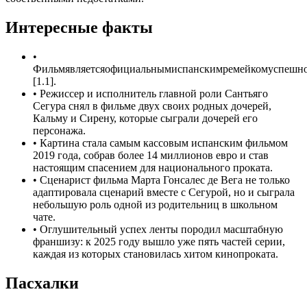
Интересные факты
•
Фильмявляетсяофициальнымиспанскимремейкомуспешнойа
[1.1].
•
Режиссер и исполнитель главной роли Сантьяго
Сегура снял в фильме двух своих родных дочерей,
Кальму и Сирену, которые сыграли дочерей его
персонажа.
•
Картина стала самым кассовым испанским фильмом
2019 года, собрав более 14 миллионов евро и став
настоящим спасением для национального проката.
•
Сценарист фильма Марта Гонсалес де Вега не только
адаптировала сценарий вместе с Сегурой, но и сыграла
небольшую роль одной из родительниц в школьном
чате.
•
Оглушительный успех ленты породил масштабную
франшизу: к 2025 году вышло уже пять частей серии,
каждая из которых становилась хитом кинопроката.
Пасхалки