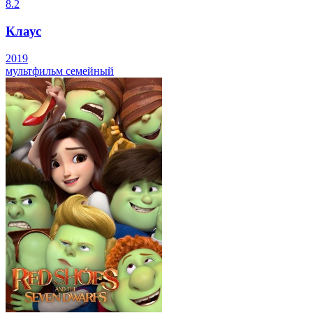
8.2
Клаус
2019
мультфильм
семейный