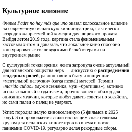
Культурное влияние
Фильм
Padre no hay más que uno
оказал колоссальное влияние
на современную испанскую киноиндустрию, фактически
возродив жанр семейной комедии для широкого проката.
Выйдя летом 2019 года, картина стала феноменальным
кассовым хитом и доказала, что локальное кино способно
конкурировать с голливудскими блокбастерами на
внутреннем рынке.
С культурной точки зрения, лента затронула очень актуальный
для испанского общества нерв — дискуссию о
распределении
гендерных ролей
, равноправии в быту и концепции
«ментальной нагрузки» (carga mental) матерей. Термин
«marido-cuñao»
(муж-всезнайка, муж-«братишка»), активно
использованный создателями, прочно вошел в обиход для
описания мужчин, которые любят давать советы по хозяйству,
но сами палец о палец не ударяют.
Успех породил целую киновселенную (5 фильмов к 2025
году). Эти продолжения стали настоящим спасательным
кругом для испанских кинотеатров во время и после
пандемии COVID-19, регулярно делая рекордные сборы.