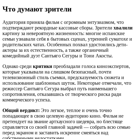
Что думают зрители
Аудитория приняла фильм с огромным энтузиазмом, что
подтверждают рекордные кассовые сборы. Зрители
хвалили
картину за невероятную жизненность: многие испанские
семьи узнавали себя в бытовых сценах, утренней суматохе и
родительских чатах. Особенных похвал удостоились дети-
актеры за их естественность, а также органичный
комедийный дуэт Сантьяго Сегуры и Тони Акосты.
Однако среди
критики
преобладали голоса киноэкспертов,
которые указывали на слишком безопасный, почти
телевизионный стиль съемки, предсказуемость сюжета и
использование шаблонных шуток. Некоторые отмечали, что
режиссер Сантьяго Сегура выбрал путь наименьшего
сопротивления, отказавшись от творческого риска ради
коммерческого успеха.
Общий вердикт:
Это легкое, теплое и очень точно
попадающее в свою целевую аудиторию кино. Фильм не
претендует на звание артхаусного шедевра, но блестяще
справляется со своей главной задачей — собрать всю семью
перед экраном и заставить искренне смеяться над
собственными недостатками.