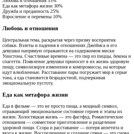
Любовь и отношения
35%
Еда как метафора жизни
30%
Дружба и преданность
25%
Взросление и перемены
10%
Любовь и отношения
Центральная тема, раскрытая через призму восприятия
собаки. Взлеты и падения в отношениях Джеймса и его
девушки напрямую отражаются на содержимом миски
Уинстона. Счастливые времена — это пир из пиццы, бекона и
спагетти. Появление девушки приносит в их жизнь здоровую
пищу, символизируя изменения и компромиссы, на которые
идут влюбленные. Расставание пары погружает мир в серые
тона, а еда становится безрадостной, подчеркивая
эмоциональную пустоту.
Еда как метафора жизни
Еда в фильме — это не просто пища, а мощный символ,
отражающий эмоциональное состояние героев и этапы их
жизни. Холостяцкая жизнь — это фастфуд. Романтические
отношения — совместное приготовление и разделение
здоровой пищи. Ссора и расставание — потеря аппетита и
вкуса к жизни. Воссоединение и создание семьи — это снова