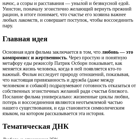
начос, а ссоры и расставания — унылой и безвкусной едой.
Уинстон, поначалу эгоистично желающий вернуть прежний
рацион, в итоге понимает, что счастье его хозяина важнее
любых лакомств, и совершает поступок, чтобы воссоединить
пару.
Главная идея
Основная идея фильма заключается в том, что
любовь — это
компромисс и жертвенность
. Через простую и понятную
метафору еды режиссёр Патрик Осборн показывает, как
меняется жизнь человека, когда в ней появляется кто-то
важный. Фильм исследует природу отношений, показывая,
что настоящая привязанность и дружба (даже между
человеком и собакой) подразумевают готовность отказаться от
собственных эгоистичных желаний ради счастья близкого.
Послание фильма универсально: жизненные циклы любви,
потерь и воссоединения являются неотъемлемой частью
нашего существования, и еда становится символическим
языком, на котором рассказывается эта история.
Тематическая ДНК