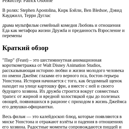
Режиссер:
Patrick Osborne
В ролях:
Stephen Apostolina, Кирк Бэйли, Ben Bledsoe, Дэвид
Кауджилл, Терри Дуглас
драма
мультфильм
семейный
комедия
Любовь и отношения
Еда как метафора жизни
Дружба и преданность
Взросление и
перемены
Краткий обзор
"Пир" (Feast) – это шестиминутная анимационная
короткометражка от Walt Disney Animation Studios,
рассказывающая историю любви и жизни молодого человека
по имени Джеймс глазами его верного пса, бостон-терьера
Уинстона. История начинается с того, как бездомный щенок
находит на улице картошку фри, а вместе с ней и своего
будущего хозяина. Их дружба строится вокруг совместных
трапез: от жирной и вредной холостяцкой еды до полезных
овощей, появившихся в рационе с приходом в жизнь Джеймса
его девушки-официантки.
Весь фильм — это калейдоскоп блюд, которые появляются в
миске Уинстона и отражают взлёты и падения в отношениях
его хозяина. Радостные моменты сопровождаются пиццей и