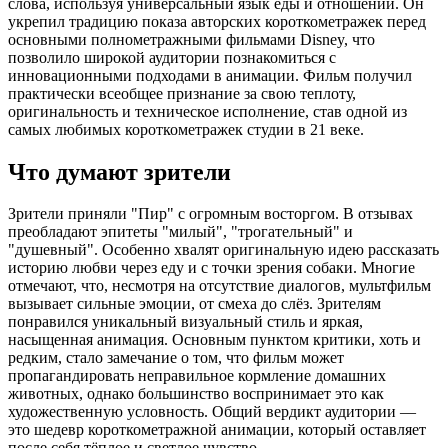
слова, используя универсальный язык еды и отношений. Он
укрепил традицию показа авторских короткометражек перед
основными полнометражными фильмами Disney, что
позволило широкой аудитории познакомиться с
инновационными подходами в анимации. Фильм получил
практически всеобщее признание за свою теплоту,
оригинальность и техническое исполнение, став одной из
самых любимых короткометражек студии в 21 веке.
Что думают зрители
Зрители приняли "Пир" с огромным восторгом. В отзывах
преобладают эпитеты "милый", "трогательный" и
"душевный". Особенно хвалят оригинальную идею рассказать
историю любви через еду и с точки зрения собаки. Многие
отмечают, что, несмотря на отсутствие диалогов, мультфильм
вызывает сильные эмоции, от смеха до слёз. Зрителям
понравился уникальный визуальный стиль и яркая,
насыщенная анимация. Основным пунктом критики, хоть и
редким, стало замечание о том, что фильм может
пропагандировать неправильное кормление домашних
животных, однако большинство воспринимает это как
художественную условность. Общий вердикт аудитории —
это шедевр короткометражной анимации, который оставляет
после себя тёплое и светлое чувство.