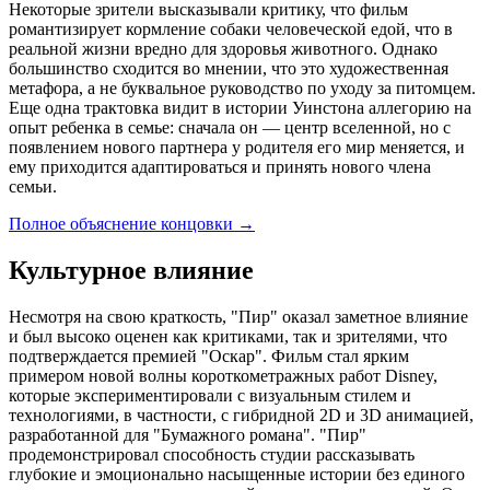
Некоторые зрители высказывали критику, что фильм
романтизирует кормление собаки человеческой едой, что в
реальной жизни вредно для здоровья животного. Однако
большинство сходится во мнении, что это художественная
метафора, а не буквальное руководство по уходу за питомцем.
Еще одна трактовка видит в истории Уинстона аллегорию на
опыт ребенка в семье: сначала он — центр вселенной, но с
появлением нового партнера у родителя его мир меняется, и
ему приходится адаптироваться и принять нового члена
семьи.
Полное объяснение концовки
→
Культурное влияние
Несмотря на свою краткость, "Пир" оказал заметное влияние
и был высоко оценен как критиками, так и зрителями, что
подтверждается премией "Оскар". Фильм стал ярким
примером новой волны короткометражных работ Disney,
которые экспериментировали с визуальным стилем и
технологиями, в частности, с гибридной 2D и 3D анимацией,
разработанной для "Бумажного романа". "Пир"
продемонстрировал способность студии рассказывать
глубокие и эмоционально насыщенные истории без единого