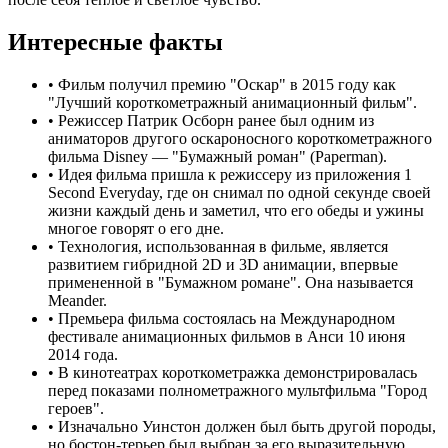
Интересные факты
•
Фильм получил премию "Оскар" в 2015 году как
"Лучший короткометражный анимационный фильм".
•
Режиссер Патрик Осборн ранее был одним из
аниматоров другого оскароносного короткометражного
фильма Disney — "Бумажный роман" (Paperman).
•
Идея фильма пришла к режиссеру из приложения 1
Second Everyday, где он снимал по одной секунде своей
жизни каждый день и заметил, что его обеды и ужины
многое говорят о его дне.
•
Технология, использованная в фильме, является
развитием гибридной 2D и 3D анимации, впервые
примененной в "Бумажном романе". Она называется
Meander.
•
Премьера фильма состоялась на Международном
фестивале анимационных фильмов в Анси 10 июня
2014 года.
•
В кинотеатрах короткометражка демонстрировалась
перед показами полнометражного мультфильма "Город
героев".
•
Изначально Уинстон должен был быть другой породы,
но бостон-терьер был выбран за его выразительную