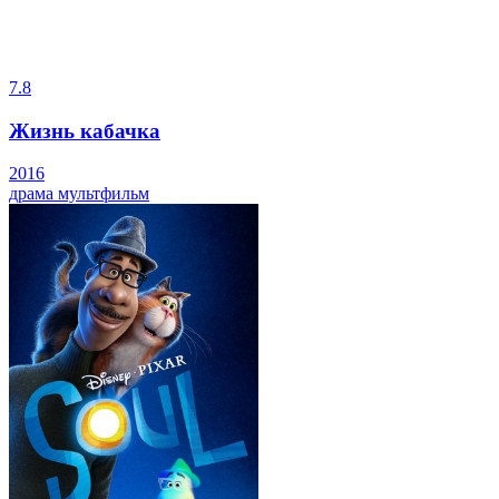
7.8
Жизнь кабачка
2016
драма
мультфильм