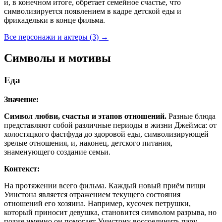
и, в конечном итоге, обретает семейное счастье, что
символизируется появлением в кадре детской еды и
фрикадельки в конце фильма.
Все персонажи и актеры (3)
→
Символы и мотивы
Еда
Значение:
Символ любви, счастья и этапов отношений.
Разные блюда
представляют собой различные периоды в жизни Джеймса: от
холостяцкого фастфуда до здоровой еды, символизирующей
зрелые отношения, и, наконец, детского питания,
знаменующего создание семьи.
Контекст:
На протяжении всего фильма. Каждый новый приём пищи
Уинстона является отражением текущего состояния
отношений его хозяина. Например, кусочек петрушки,
который приносит девушка, становится символом разрыва, но
позже именно он помогает Уинстону воссоединить пару.