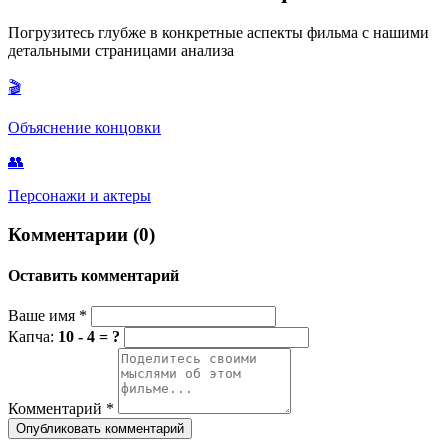
фильм". Он обошел других сильных номинантов и
Погрузитесь глубже в конкретные аспекты фильма с нашими
подтвердил репутацию Disney как лидера в области
детальными страницами анализа
анимации.
🎬
Объяснение концовки
👥
Персонажи и актеры
Комментарии (0)
Оставить комментарий
Ваше имя
*
Капча:
10 - 4 = ?
Комментарий
*
Опубликовать комментарий