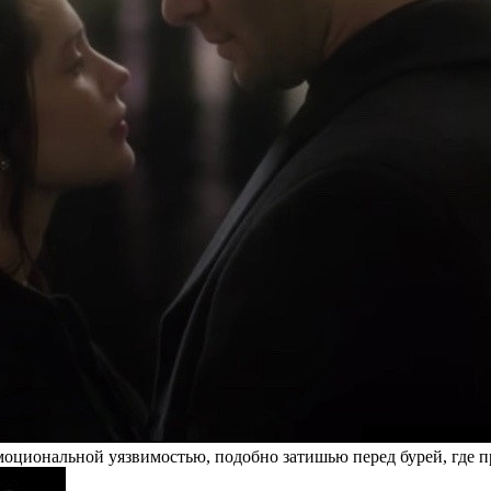
циональной уязвимостью, подобно затишью перед бурей, где пр