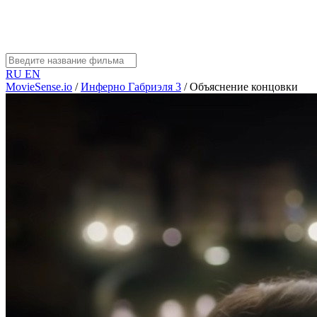
RU
EN
MovieSense.io
/
Инферно Габриэля 3
/
Объяснение концовки