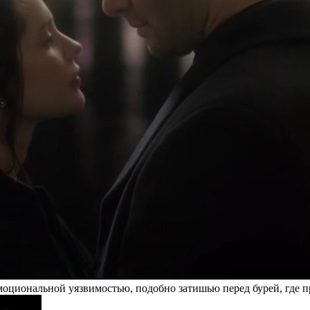
циональной уязвимостью, подобно затишью перед бурей, где пр