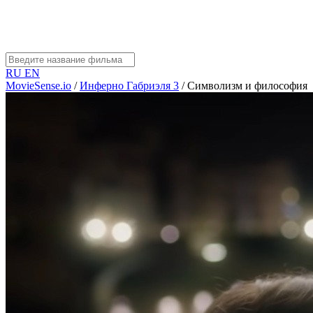
RU
EN
MovieSense.io
/
Инферно Габриэля 3
/
Символизм и философия