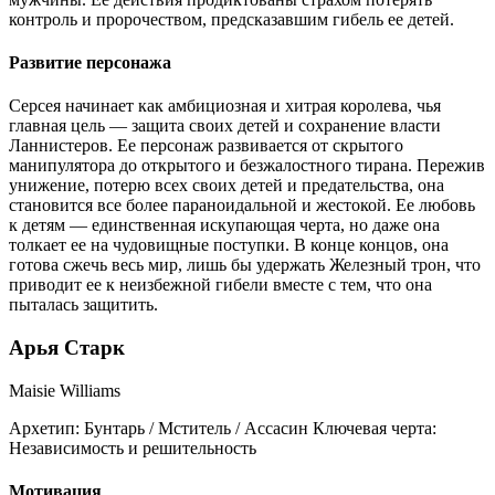
контроль и пророчеством, предсказавшим гибель ее детей.
Развитие персонажа
Серсея начинает как амбициозная и хитрая королева, чья
главная цель — защита своих детей и сохранение власти
Ланнистеров. Ее персонаж развивается от скрытого
манипулятора до открытого и безжалостного тирана. Пережив
унижение, потерю всех своих детей и предательства, она
становится все более параноидальной и жестокой. Ее любовь
к детям — единственная искупающая черта, но даже она
толкает ее на чудовищные поступки. В конце концов, она
готова сжечь весь мир, лишь бы удержать Железный трон, что
приводит ее к неизбежной гибели вместе с тем, что она
пыталась защитить.
Арья Старк
Maisie Williams
Архетип:
Бунтарь / Мститель / Ассасин
Ключевая черта:
Независимость и решительность
Мотивация