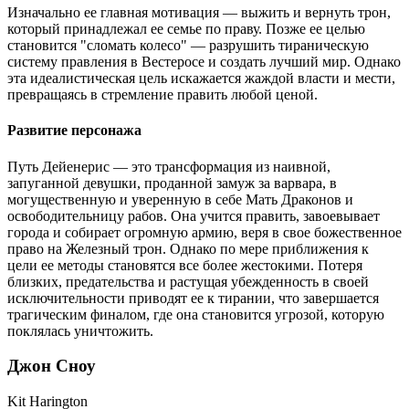
Изначально ее главная мотивация — выжить и вернуть трон,
который принадлежал ее семье по праву. Позже ее целью
становится "сломать колесо" — разрушить тираническую
систему правления в Вестеросе и создать лучший мир. Однако
эта идеалистическая цель искажается жаждой власти и мести,
превращаясь в стремление править любой ценой.
Развитие персонажа
Путь Дейенерис — это трансформация из наивной,
запуганной девушки, проданной замуж за варвара, в
могущественную и уверенную в себе Мать Драконов и
освободительницу рабов. Она учится править, завоевывает
города и собирает огромную армию, веря в свое божественное
право на Железный трон. Однако по мере приближения к
цели ее методы становятся все более жестокими. Потеря
близких, предательства и растущая убежденность в своей
исключительности приводят ее к тирании, что завершается
трагическим финалом, где она становится угрозой, которую
поклялась уничтожить.
Джон Сноу
Kit Harington