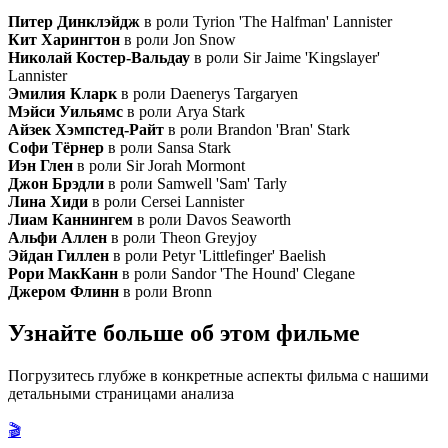
Питер Динклэйдж
в роли Tyrion 'The Halfman' Lannister
Кит Харингтон
в роли Jon Snow
Николай Костер-Вальдау
в роли Sir Jaime 'Kingslayer'
Lannister
Эмилия Кларк
в роли Daenerys Targaryen
Мэйси Уильямс
в роли Arya Stark
Айзек Хэмпстед-Райт
в роли Brandon 'Bran' Stark
Софи Тёрнер
в роли Sansa Stark
Иэн Глен
в роли Sir Jorah Mormont
Джон Брэдли
в роли Samwell 'Sam' Tarly
Лина Хиди
в роли Cersei Lannister
Лиам Каннингем
в роли Davos Seaworth
Альфи Аллен
в роли Theon Greyjoy
Эйдан Гиллен
в роли Petyr 'Littlefinger' Baelish
Рори МакКанн
в роли Sandor 'The Hound' Clegane
Джером Флинн
в роли Bronn
Узнайте больше об этом фильме
Погрузитесь глубже в конкретные аспекты фильма с нашими
детальными страницами анализа
🎬