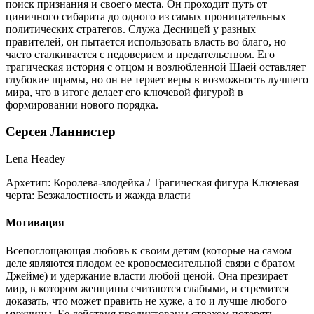
поиск признания и своего места. Он проходит путь от
циничного сибарита до одного из самых проницательных
политических стратегов. Служа Десницей у разных
правителей, он пытается использовать власть во благо, но
часто сталкивается с недоверием и предательством. Его
трагическая история с отцом и возлюбленной Шаей оставляет
глубокие шрамы, но он не теряет веры в возможность лучшего
мира, что в итоге делает его ключевой фигурой в
формировании нового порядка.
Серсея Ланнистер
Lena Headey
Архетип:
Королева-злодейка / Трагическая фигура
Ключевая
черта:
Безжалостность и жажда власти
Мотивация
Всепоглощающая любовь к своим детям (которые на самом
деле являются плодом ее кровосмесительной связи с братом
Джейме) и удержание власти любой ценой. Она презирает
мир, в котором женщины считаются слабыми, и стремится
доказать, что может править не хуже, а то и лучше любого
мужчины. Ее действия продиктованы страхом потерять