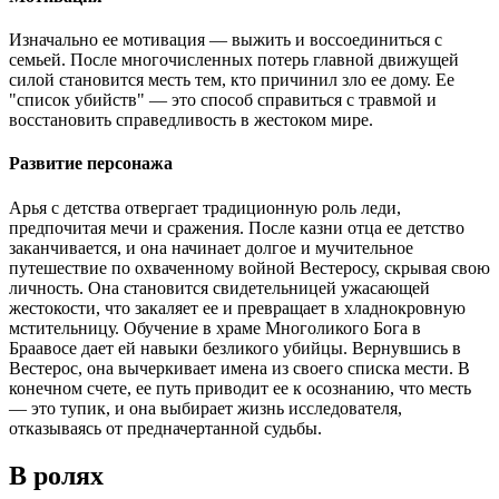
Изначально ее мотивация — выжить и воссоединиться с
семьей. После многочисленных потерь главной движущей
силой становится месть тем, кто причинил зло ее дому. Ее
"список убийств" — это способ справиться с травмой и
восстановить справедливость в жестоком мире.
Развитие персонажа
Арья с детства отвергает традиционную роль леди,
предпочитая мечи и сражения. После казни отца ее детство
заканчивается, и она начинает долгое и мучительное
путешествие по охваченному войной Вестеросу, скрывая свою
личность. Она становится свидетельницей ужасающей
жестокости, что закаляет ее и превращает в хладнокровную
мстительницу. Обучение в храме Многоликого Бога в
Браавосе дает ей навыки безликого убийцы. Вернувшись в
Вестерос, она вычеркивает имена из своего списка мести. В
конечном счете, ее путь приводит ее к осознанию, что месть
— это тупик, и она выбирает жизнь исследователя,
отказываясь от предначертанной судьбы.
В ролях