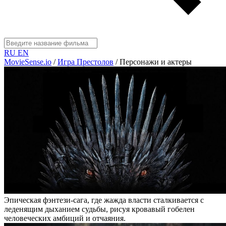
RU
EN
MovieSense.io
/
Игра Престолов
/
Персонажи и актеры
Эпическая фэнтези-сага, где жажда власти сталкивается с
леденящим дыханием судьбы, рисуя кровавый гобелен
человеческих амбиций и отчаяния.