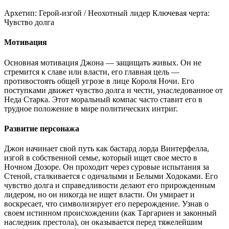
Архетип:
Герой-изгой / Неохотный лидер
Ключевая черта:
Чувство долга
Мотивация
Основная мотивация Джона — защищать живых. Он не
стремится к славе или власти, его главная цель —
противостоять общей угрозе в лице Короля Ночи. Его
поступками движет чувство долга и чести, унаследованное от
Неда Старка. Этот моральный компас часто ставит его в
трудное положение в мире политических интриг.
Развитие персонажа
Джон начинает свой путь как бастард лорда Винтерфелла,
изгой в собственной семье, который ищет свое место в
Ночном Дозоре. Он проходит через суровые испытания за
Стеной, сталкивается с одичалыми и Белыми Ходоками. Его
чувство долга и справедливости делают его прирожденным
лидером, но он никогда не ищет власти. Он умирает и
воскресает, что символизирует его перерождение. Узнав о
своем истинном происхождении (как Таргариен и законный
наследник престола), он оказывается перед тяжелейшим