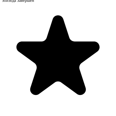
эпизода
Завершен