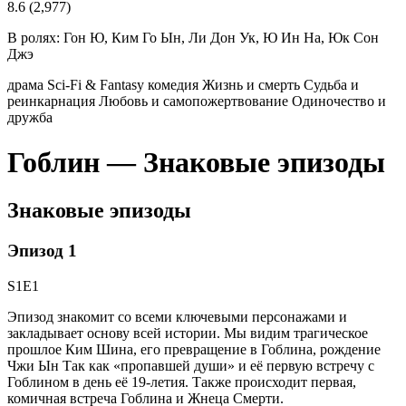
8.6
(2,977)
В ролях:
Гон Ю, Ким Го Ын, Ли Дон Ук, Ю Ин На, Юк Сон
Джэ
драма
Sci-Fi & Fantasy
комедия
Жизнь и смерть
Судьба и
реинкарнация
Любовь и самопожертвование
Одиночество и
дружба
Гоблин — Знаковые эпизоды
Знаковые эпизоды
Эпизод 1
S1E1
Эпизод знакомит со всеми ключевыми персонажами и
закладывает основу всей истории. Мы видим трагическое
прошлое Ким Шина, его превращение в Гоблина, рождение
Чжи Ын Так как «пропавшей души» и её первую встречу с
Гоблином в день её 19-летия. Также происходит первая,
комичная встреча Гоблина и Жнеца Смерти.