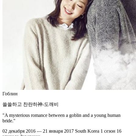
Гоблин
쓸쓸하고 찬란하神-도깨비
"A mysterious romance between a goblin and a young human
bride."
02 декабря 2016 — 21 января 2017
South Korea
1 сезон
16