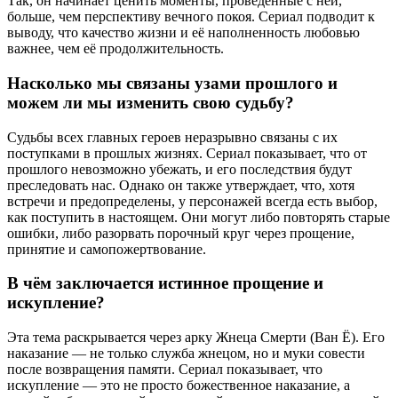
Так, он начинает ценить моменты, проведённые с ней,
больше, чем перспективу вечного покоя. Сериал подводит к
выводу, что качество жизни и её наполненность любовью
важнее, чем её продолжительность.
Насколько мы связаны узами прошлого и
можем ли мы изменить свою судьбу?
Судьбы всех главных героев неразрывно связаны с их
поступками в прошлых жизнях. Сериал показывает, что от
прошлого невозможно убежать, и его последствия будут
преследовать нас. Однако он также утверждает, что, хотя
встречи и предопределены, у персонажей всегда есть выбор,
как поступить в настоящем. Они могут либо повторять старые
ошибки, либо разорвать порочный круг через прощение,
принятие и самопожертвование.
В чём заключается истинное прощение и
искупление?
Эта тема раскрывается через арку Жнеца Смерти (Ван Ё). Его
наказание — не только служба жнецом, но и муки совести
после возвращения памяти. Сериал показывает, что
искупление — это не просто божественное наказание, а