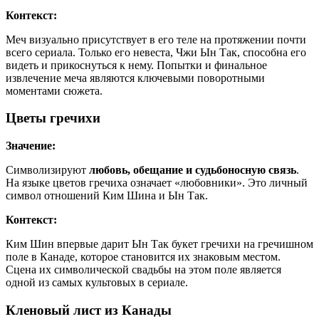
Контекст:
Меч визуально присутствует в его теле на протяжении почти
всего сериала. Только его невеста, Чжи Ын Так, способна его
видеть и прикоснуться к нему. Попытки и финальное
извлечение меча являются ключевыми поворотными
моментами сюжета.
Цветы гречихи
Значение:
Символизируют
любовь, обещание и судьбоносную связь
.
На языке цветов гречиха означает «любовники». Это личный
символ отношений Ким Шина и Ын Так.
Контекст:
Ким Шин впервые дарит Ын Так букет гречихи на гречишном
поле в Канаде, которое становится их знаковым местом.
Сцена их символической свадьбы на этом поле является
одной из самых культовых в сериале.
Кленовый лист из Канады