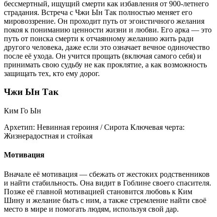
бессмертный, ищущий смерти как избавления от 900-летнего
страдания. Встреча с Чжи Ын Так полностью меняет его
мировоззрение. Он проходит путь от эгоистичного желания
покоя к пониманию ценности жизни и любви. Его арка — это
путь от поиска смерти к отчаянному желанию жить ради
другого человека, даже если это означает вечное одиночество
после её ухода. Он учится прощать (включая самого себя) и
принимать свою судьбу не как проклятие, а как возможность
защищать тех, кто ему дорог.
Чжи Ын Так
Ким Го Ын
Архетип:
Невинная героиня / Сирота
Ключевая черта:
Жизнерадостная и стойкая
Мотивация
Вначале её мотивация — сбежать от жестоких родственников
и найти стабильность. Она видит в Гоблине своего спасителя.
Позже её главной мотивацией становится любовь к Ким
Шину и желание быть с ним, а также стремление найти своё
место в мире и помогать людям, используя свой дар.