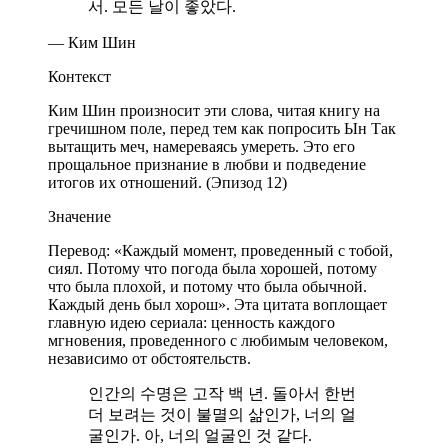
서. 모든 날이 좋았다.
— Ким Шин
Контекст
Ким Шин произносит эти слова, читая книгу на
гречишном поле, перед тем как попросить Ын Так
вытащить меч, намереваясь умереть. Это его
прощальное признание в любви и подведение
итогов их отношений. (Эпизод 12)
Значение
Перевод: «Каждый момент, проведенный с тобой,
сиял. Потому что погода была хорошей, потому
что была плохой, и потому что была обычной.
Каждый день был хорош». Эта цитата воплощает
главную идею сериала: ценность каждого
мгновения, проведенного с любимым человеком,
независимо от обстоятельств.
인간의 수명은 고작 백 년. 돌아서 한번
더 보려는 것이 불멸의 삶인가, 너의 얼
굴인가. 아, 너의 얼굴인 것 같다.