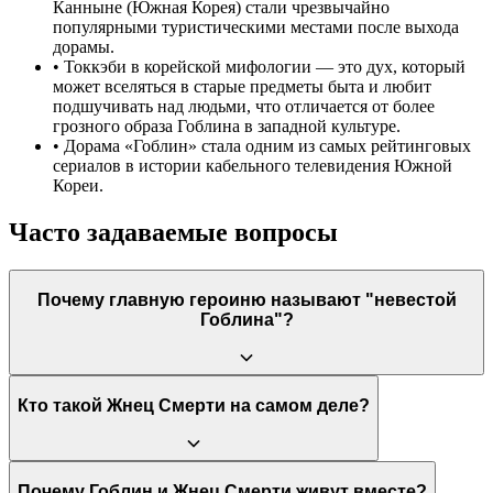
Канныне (Южная Корея) стали чрезвычайно
популярными туристическими местами после выхода
дорамы.
•
Токкэби в корейской мифологии — это дух, который
может вселяться в старые предметы быта и любит
подшучивать над людьми, что отличается от более
грозного образа Гоблина в западной культуре.
•
Дорама «Гоблин» стала одним из самых рейтинговых
сериалов в истории кабельного телевидения Южной
Кореи.
Часто задаваемые вопросы
Почему главную героиню называют "невестой
Гоблина"?
Она единственная, кто может видеть и извлечь меч из его
Кто такой Жнец Смерти на самом деле?
груди, что по предсказанию положит конец его бессмертию.
Это её уникальное предназначение и делает её "невестой",
которая должна освободить его от проклятия.
Жнец Смерти — это реинкарнация короля Ван Ё из эпохи
Почему Гоблин и Жнец Смерти живут вместе?