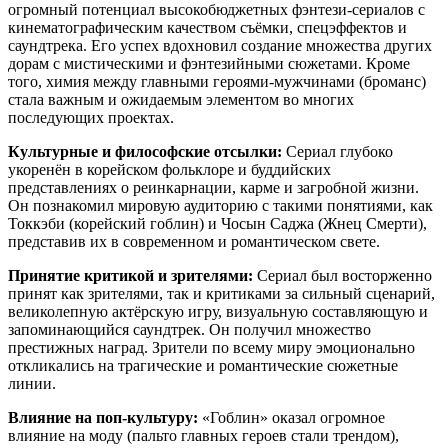
огромный потенциал высокобюджетных фэнтези-сериалов с
кинематографическим качеством съёмки, спецэффектов и
саундтрека. Его успех вдохновил создание множества других
дорам с мистическими и фэнтезийными сюжетами. Кроме
того, химия между главными героями-мужчинами (броманс)
стала важным и ожидаемым элементом во многих
последующих проектах.
Культурные и философские отсылки:
Сериал глубоко
укоренён в корейском фольклоре и буддийских
представлениях о реинкарнации, карме и загробной жизни.
Он познакомил мировую аудиторию с такими понятиями, как
Токкэби (корейский гоблин) и Чосын Саджа (Жнец Смерти),
представив их в современном и романтическом свете.
Принятие критикой и зрителями:
Сериал был восторженно
принят как зрителями, так и критиками за сильный сценарий,
великолепную актёрскую игру, визуальную составляющую и
запоминающийся саундтрек. Он получил множество
престижных наград. Зрители по всему миру эмоционально
откликались на трагические и романтические сюжетные
линии.
Влияние на поп-культуру:
«Гоблин» оказал огромное
влияние на моду (пальто главных героев стали трендом),