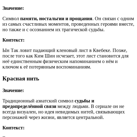
Значение:
Символ
памяти, ностальгии и прощания
. Он связан с одним
из самых счастливых моментов, проведенных героями вместе,
но также и с осознанием их трагической судьбы.
Контекст:
Ын Так ловит падающий кленовый лист в Квебеке. Позже,
после того как Ким Шин исчезает, этот лист становится для
неё единственным физическим напоминанием о нём и
ключом к её потерянным воспоминаниям.
Красная нить
Значение:
Традиционный азиатский символ
судьбы и
предопределённой связи
между людьми. В сериале он не
всегда визуален, но идея невидимых нитей, связывающих
персонажей через жизни, является центральной.
Контекст: