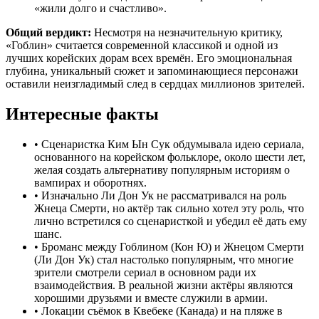
«жили долго и счастливо».
Общий вердикт:
Несмотря на незначительную критику,
«Гоблин» считается современной классикой и одной из
лучших корейских дорам всех времён. Его эмоциональная
глубина, уникальный сюжет и запоминающиеся персонажи
оставили неизгладимый след в сердцах миллионов зрителей.
Интересные факты
•
Сценаристка Ким Ын Сук обдумывала идею сериала,
основанного на корейском фольклоре, около шести лет,
желая создать альтернативу популярным историям о
вампирах и оборотнях.
•
Изначально Ли Дон Ук не рассматривался на роль
Жнеца Смерти, но актёр так сильно хотел эту роль, что
лично встретился со сценаристкой и убедил её дать ему
шанс.
•
Броманс между Гоблином (Кон Ю) и Жнецом Смерти
(Ли Дон Ук) стал настолько популярным, что многие
зрители смотрели сериал в основном ради их
взаимодействия. В реальной жизни актёры являются
хорошими друзьями и вместе служили в армии.
•
Локации съёмок в Квебеке (Канада) и на пляже в