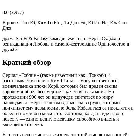
8.6
(2,977)
В ролях:
Гон Ю, Ким Го Ын, Ли Дон Ук, Ю Ин На, Юк Сон
Джэ
драма
Sci-Fi & Fantasy
комедия
Жизнь и смерть
Судьба и
реинкарнация
Любовь и самопожертвование
Одиночество и
дружба
Краткий обзор
Сериал «Гоблин» (также известный как «Токкэби»)
рассказывает историю Ким Шина — могущественного
военачальника эпохи Корё, который был предан своим
королём и обрёл бессмертие в качестве наказания. На
протяжении 900 лет он вынужден скитаться по миру,
наблюдая за смертью близких, с мечом в груди, который
причиняет ему невыносимую боль. Избавиться от проклятия и
обрести покой он сможет только тогда, когда найдёт свою
невесту — единственную девушку, способную видеть и
вытащить этот меч.
Его путь пересекается с жизнерадостной старшеклассницей