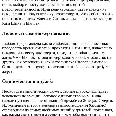
но их выбор и поступки влияют на исход этой
предопределённости. Идея реинкарнации даёт надежду на
искупление и новую встречу после смерти, что особенно ярко
показано в линиях Жнеца и Санни, а также в финале истории
Ким Шина и Ын Так.
Любовь и самопожертвование
Любовь представлена как всепобеждающая сила, способная
преодолеть время, смерть и проклятия. Ким Шин, изначально
искавший невесту для смерти, находит в любви причину
жить. Чжи Ын Так готова пожертвовать собой, чтобы спасти
других. Их отношения, как и трагическая любовь Жнеца и
Санни, демонстрируют, что истинная любовь часто требует
жертв.
Одиночество и дружба
Несмотря на мистический сюжет, сериал глубоко исследует
человеческие эмоции. Вековое одиночество Ким Шина
находит утешение в неожиданной дружбе со Жнецом Смерти.
Их комичные и трогательные взаимоотношения (броманс)
стали одной из самых любимых линий у зрителей, показывая,
как важна связь с другим существом, чтобы вынести тяготы