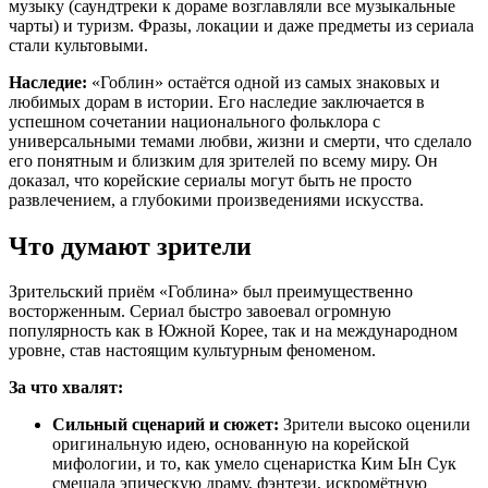
музыку (саундтреки к дораме возглавляли все музыкальные
чарты) и туризм. Фразы, локации и даже предметы из сериала
стали культовыми.
Наследие:
«Гоблин» остаётся одной из самых знаковых и
любимых дорам в истории. Его наследие заключается в
успешном сочетании национального фольклора с
универсальными темами любви, жизни и смерти, что сделало
его понятным и близким для зрителей по всему миру. Он
доказал, что корейские сериалы могут быть не просто
развлечением, а глубокими произведениями искусства.
Что думают зрители
Зрительский приём «Гоблина» был преимущественно
восторженным. Сериал быстро завоевал огромную
популярность как в Южной Корее, так и на международном
уровне, став настоящим культурным феноменом.
За что хвалят:
Сильный сценарий и сюжет:
Зрители высоко оценили
оригинальную идею, основанную на корейской
мифологии, и то, как умело сценаристка Ким Ын Сук
смешала эпическую драму, фэнтези, искромётную