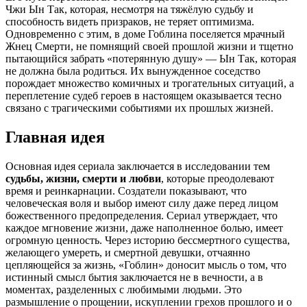
Чжи Ын Так, которая, несмотря на тяжёлую судьбу и
способность видеть призраков, не теряет оптимизма.
Одновременно с этим, в доме Гоблина поселяется мрачный
Жнец Смерти, не помнящий своей прошлой жизни и тщетно
пытающийся забрать «потерянную душу» — Ын Так, которая
не должна была родиться. Их вынужденное соседство
порождает множество комичных и трогательных ситуаций, а
переплетение судеб героев в настоящем оказывается тесно
связано с трагическими событиями их прошлых жизней.
Главная идея
Основная идея сериала заключается в исследовании тем
судьбы, жизни, смерти и любви
, которые преодолевают
время и реинкарнации. Создатели показывают, что
человеческая воля и выбор имеют силу даже перед лицом
божественного предопределения. Сериал утверждает, что
каждое мгновение жизни, даже наполненное болью, имеет
огромную ценность. Через историю бессмертного существа,
желающего умереть, и смертной девушки, отчаянно
цепляющейся за жизнь, «Гоблин» доносит мысль о том, что
истинный смысл бытия заключается не в вечности, а в
моментах, разделенных с любимыми людьми. Это
размышление о прощении, искуплении грехов прошлого и о