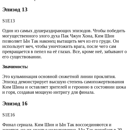
Эпизод 13
S1E13
Один из самых душераздирающих эпизодов. Чтобы победить
могущественного злого духа Пак Чжун Хона, Ким Шин
позволяет Ын Так наконец вытащить меч из его груди. Он
использует меч, чтобы уничтожить врага, после чего сам
превращается в пепел на её глазах. Все, кроме неё, забывают о
его существовании.
Значимость:
Это кульминация основной сюжетной линии проклятия.
Эпизод демонстрирует высшую степень самопожертвования
Ким Шина и оставляет зрителей и героиню в состоянии шока
и горя, создавая мощную интригу для финала.
Эпизод 16
S1E16
Финал сериала. Ким Шин и Ын Так воссоединяются и
женятся, но их счастье недолговечно. Ын Так погибает в 29