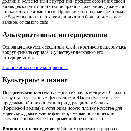
долгий и болезненный внутренний процесс осознания своей
вины, раскаяния и попытки исправить содеянное, даже если
это кажется невозможным. Прощение он получает не только
от божества, но и от тех, кому причинил боль, и, что самое
важное, от самого себя.
Альтернативные интерпретации
Основная дискуссия среди зрителей и критиков развернулась
вокруг финала сериала. Существует несколько его
интерпретаций:
Полное объяснение концовки
→
Культурное влияние
Исторический контекст:
Сериал вышел в конце 2016 года и
сразу стал культурным феноменом в Южной Корее и за её
пределами. Он появился в период расцвета «Халлю»
(Корейской волны) и установил новую планку качества для
корейских драм в жанре фэнтези, смешав исторические
элементы эпохи Корё с современной реальностью.
Влияние на телевидение:
«Гоблин» продемонстрировал