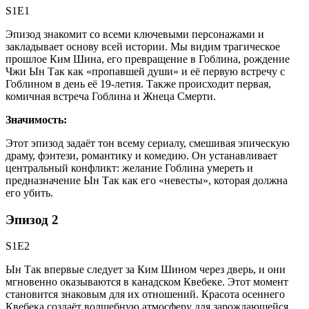
S1E1
Эпизод знакомит со всеми ключевыми персонажами и
закладывает основу всей истории. Мы видим трагическое
прошлое Ким Шина, его превращение в Гоблина, рождение
Чжи Ын Так как «пропавшей души» и её первую встречу с
Гоблином в день её 19-летия. Также происходит первая,
комичная встреча Гоблина и Жнеца Смерти.
Значимость:
Этот эпизод задаёт тон всему сериалу, смешивая эпическую
драму, фэнтези, романтику и комедию. Он устанавливает
центральный конфликт: желание Гоблина умереть и
предназначение Ын Так как его «невесты», которая должна
его убить.
Эпизод 2
S1E2
Ын Так впервые следует за Ким Шином через дверь, и они
мгновенно оказываются в канадском Квебеке. Этот момент
становится знаковым для их отношений. Красота осеннего
Квебека создаёт волшебную атмосферу для зарождающейся