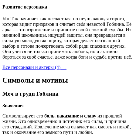
Развитие персонажа
Ын Так начинает как несчастная, но неунывающая сирота,
которая видит призраков и считает себя невестой Гоблина. Её
арка — это взросление и принятие своей сложной судьбы. Из
наивной школьницы, ищущей защиты, она превращается в
сильную молодую женщину, которая делает осознанный
выбор и готова пожертвовать собой ради спасения других.
Она учится не только принимать любовь, но и активно
бороться за своё счастье, даже когда боги и судьба против неё.
Все персонажи и актеры (4)
→
Символы и мотивы
Меч в груди Гоблина
Значение:
Символизирует его
боль, наказание и славу
из прошлой
жизни. Это одновременно и источник его силы, и причина
его страданий. Извлечение меча означает как смерть и покой,
так и окончание его земного пути и любви.