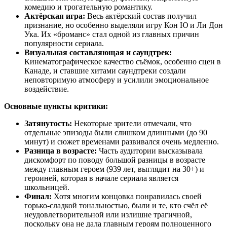
комедию и трогательную романтику.
Актёрская игра:
Весь актёрский состав получил
признание, но особенно выделяли игру Кон Ю и Ли Дон
Ука. Их «броманс» стал одной из главных причин
популярности сериала.
Визуальная составляющая и саундтрек:
Кинематографическое качество съёмок, особенно сцен в
Канаде, и ставшие хитами саундтреки создали
неповторимую атмосферу и усилили эмоциональное
воздействие.
Основные пункты критики:
Затянутость:
Некоторые зрители отмечали, что
отдельные эпизоды были слишком длинными (до 90
минут) и сюжет временами развивался очень медленно.
Разница в возрасте:
Часть аудитории высказывала
дискомфорт по поводу большой разницы в возрасте
между главным героем (939 лет, выглядит на 30+) и
героиней, которая в начале сериала является
школьницей.
Финал:
Хотя многим концовка понравилась своей
горько-сладкой тональностью, были и те, кто счёл её
неудовлетворительной или излишне трагичной,
поскольку она не дала главным героям полноценного