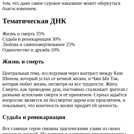
том, что даже самое суровое наказание может обернуться
благословением.
Тематическая ДНК
Жизнь и смерть
35%
Судьба и реинкарнация
30%
Любовь и самопожертвование
25%
Одиночество и дружба
10%
Жизнь и смерть
Центральная тема, исследуемая через контраст между Ким
Шином, который устал от вечной жизни, и Чжи Ын Так,
которая любит жизнь, несмотря на все трудности. Жнец
Смерти, как проводник душ, постоянно сталкивает зрителя с
разными аспектами смерти и её принятием. Сериал задаётся
вопросом: является ли бессмертие даром или проклятием, и
показывает, что конечность жизни придаёт ей ценность.
Судьба и реинкарнация
Все главные герои связаны трагическими узами из своих
прошлых жизней. Их встречи в настоящем предопределены,