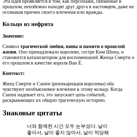
Эта идея проявляется в том, как персонажи, связанные в
прошлом, неизбежно находят друг друга в настоящем, даже не
осознавая причин своего влечения или вражды.
Кольцо из нефрита
Значение:
Символ
трагической любви, вины и памяти о прошлой
жизни
. Оно принадлежало королеве, сестре Ким Шина, и
становится катализатором для воспоминаний Жнеца Смерти о
его прошлом в качестве короля Ван Ё.
Контекст:
Жнец Смерти и Санни (реинкарнация королевы) оба
чувствуют необъяснимое влечение к этому кольцу. Когда
Санни надевает его, это запускает цепь событий,
раскрывающих их общую трагическую историю.
Знаковые цитаты
너와 함께한 시간 모두 눈부셨다. 날이
좋아서, 날이 좋지 않아서, 날이 적당해