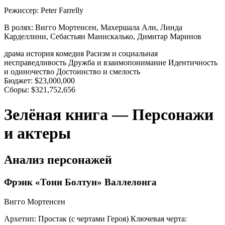
Режиссер:
Peter Farrelly
В ролях:
Вигго Мортенсен, Махершала Али, Линда
Карделлини, Себастьян Манискалько, Димитар Маринов
драма
история
комедия
Расизм и социальная
несправедливость
Дружба и взаимопонимание
Идентичность
и одиночество
Достоинство и смелость
Бюджет:
$23,000,000
Сборы:
$321,752,656
Зелёная книга — Персонажи
и актеры
Анализ персонажей
Фрэнк «Тони Болтун» Валлелонга
Вигго Мортенсен
Архетип:
Простак (с чертами Героя)
Ключевая черта: