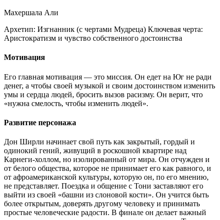
Махершала Али
Архетип:
Изгнанник (с чертами Мудреца)
Ключевая черта:
Аристократизм и чувство собственного достоинства
Мотивация
Его главная мотивация — это миссия. Он едет на Юг не ради
денег, а чтобы своей музыкой и своим достоинством изменить
умы и сердца людей, бросить вызов расизму. Он верит, что
«нужна смелость, чтобы изменить людей».
Развитие персонажа
Дон Ширли начинает свой путь как закрытый, гордый и
одинокий гений, живущий в роскошной квартире над
Карнеги-холлом, но изолированный от мира. Он отчужден и
от белого общества, которое не принимает его как равного, и
от афроамериканской культуры, которую он, по его мнению,
не представляет. Поездка и общение с Тони заставляют его
выйти из своей «башни из слоновой кости». Он учится быть
более открытым, доверять другому человеку и принимать
простые человеческие радости. В финале он делает важный