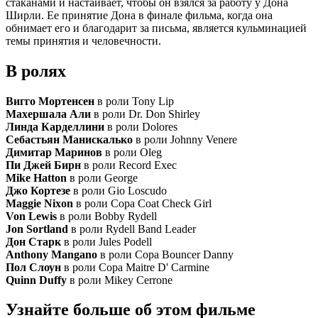
стаканами и настаивает, чтобы он взялся за работу у Дона
Ширли. Ее принятие Дона в финале фильма, когда она
обнимает его и благодарит за письма, является кульминацией
темы принятия и человечности.
В ролях
Вигго Мортенсен
в роли Tony Lip
Махершала Али
в роли Dr. Don Shirley
Линда Карделлини
в роли Dolores
Себастьян Манискалько
в роли Johnny Venere
Димитар Маринов
в роли Oleg
Пи Джей Бирн
в роли Record Exec
Mike Hatton
в роли George
Джо Кортезе
в роли Gio Loscudo
Maggie Nixon
в роли Copa Coat Check Girl
Von Lewis
в роли Bobby Rydell
Jon Sortland
в роли Rydell Band Leader
Дон Старк
в роли Jules Podell
Anthony Mangano
в роли Copa Bouncer Danny
Пол Слоун
в роли Copa Maitre D' Carmine
Quinn Duffy
в роли Mikey Cerrone
Узнайте больше об этом фильме