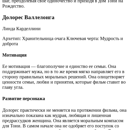
шаг, преодолевая свое одиночество и приходя в дом Тони на
Рождество.
Долорес Валлелонга
Линда Карделлини
Архетип:
Хранительница очага
Ключевая черта:
Мудрость и
доброта
Мотивация
Ее мотивация — благополучие и единство ее семьи. Она
поддерживает мужа, но в то же время мягко направляет его в
сторону правильных моральных решений. Она олицетворяет
ценности семьи, любви и принятия, которые фильм ставит во
главу угла.
Развитие персонажа
Долорес практически не меняется на протяжении фильма, она
изначально показана как мудрая, любящая и лишенная
предрассудков женщина. Она является моральным компасом
для Тони. В самом начале она не одобряет его поступок со