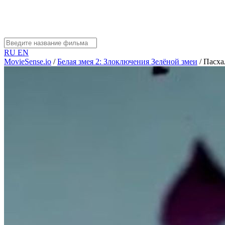
RU
EN
MovieSense.io
/
Белая змея 2: Злоключения Зелёной змеи
/
Пасха