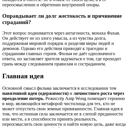
переосмыслении и обретении внутренней опоры.
Оправдывает ли долг жестокость и причинение
страданий?
Этот вопрос поднимается через антагониста, монаха Фахая.
Он действует не из злого умысла, а из чувства долга,
поддерживая мировой порядок и разделяя миры людей и
демонов. Однако его действия приводят к трагедии и
страданиям главных героев. Фильм не даёт однозначного
ответа, но заставляет зрителя задуматься о том, где проходит
грань между следованием правилам и состраданием.
Главная идея
Основной смысл фильма заключается в исследовании тем
навязчивой идеи (одержимости)
и
личностного роста через
преодоление потерь
. Режиссёр Amp Wong помещает героиню
в мир, являющийся метафорой чистилища для тех, кто не
может отпустить свои земные привязанности. Главная идея в
том, что истинная сила заключается не в слепой преданности
или мести, а в способности принять реальность,
переосмыслить свои ценности и найти новую цель, даже когда