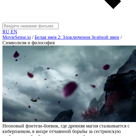
RU
EN
MovieSense.io
/
Белая змея 2: Злоключения Зелёной змеи
/
Символизм и философия
Неоновый фэнтези-боевик, где древняя магия сталкивается с
киберпанком, в вихре отчаянной борьбы за сестринскую