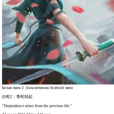
Белая змея 2: Злоключения Зелёной змеи
白蛇2：青蛇劫起
"Dependence arises from the previous life."