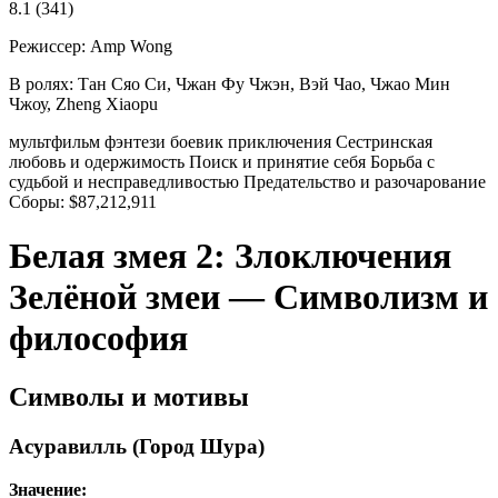
8.1
(341)
Режиссер:
Amp Wong
В ролях:
Тан Сяо Си, Чжан Фу Чжэн, Вэй Чао, Чжао Мин
Чжоу, Zheng Xiaopu
мультфильм
фэнтези
боевик
приключения
Сестринская
любовь и одержимость
Поиск и принятие себя
Борьба с
судьбой и несправедливостью
Предательство и разочарование
Сборы:
$87,212,911
Белая змея 2: Злоключения
Зелёной змеи — Символизм и
философия
Символы и мотивы
Асуравилль (Город Шура)
Значение: